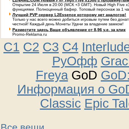
L2NAME.COM Новый PVP High Five x1500 с продвинуты
Открытие 24 Июля в 20:00 (МСК +3 GMT). Новый High Five 
функциями. Полноценный бафер. Топовый персонаж за 1 ча
Лучший PVP сервер L2Essence которому нет аналогов!
Только у нас всего можно добиться игровым путем без донат
честной! Каждый день Монеты Удачи за владение замком!
Разместите здесь Ваше объявление от 8,96 у.е. за клик
Promo-Reklama.ru
C1
C2
C3
C4
Interlud
РуОфф
Graci
Freya
GoD
GoD:
Информация о GoD
Classic
Epic Ta
Все вещи