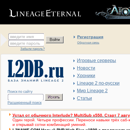
введите имя
Регистрация
введите пароль
Обратная связь
Забыли пароль?
Игровые серверы
Новости
Хроники
Lineage 2 по-русски
Мир Lineage 2
Поиск по сайту
Статьи
Расширенный поиск
Устал от обычного Interlude? MultiSub x550. Старт 7 авг
Один герой. Четыре профессии. Переноси навыки трёх саб-к
и открывай сотни комбинаций умений.