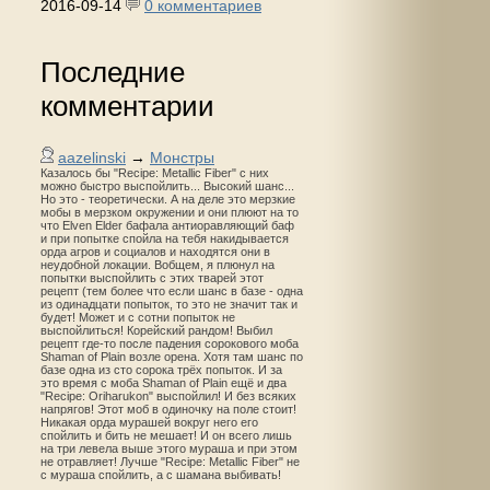
2016-09-14
0 комментариев
Последние
комментарии
aazelinski
→
Монстры
Казалось бы "Recipe: Metallic Fiber" с них
можно быстро выспойлить... Высокий шанс...
Но это - теоретически. А на деле это мерзкие
мобы в мерзком окружении и они плюют на то
что Elven Elder бафала антиоравляющий баф
и при попытке спойла на тебя накидывается
орда агров и социалов и находятся они в
неудобной локации. Вобщем, я плюнул на
попытки выспойлить с этих тварей этот
рецепт (тем более что если шанс в базе - одна
из одинадцати попыток, то это не значит так и
будет! Может и с сотни попыток не
выспойлиться! Корейский рандом! Выбил
рецепт где-то после падения сорокового моба
Shaman of Plain возле орена. Хотя там шанс по
базе одна из сто сорока трёх попыток. И за
это время с моба Shaman of Plain ещё и два
"Recipe: Oriharukon" выспойлил! И без всяких
напрягов! Этот моб в одиночку на поле стоит!
Никакая орда мурашей вокруг него его
спойлить и бить не мешает! И он всего лишь
на три левела выше этого мураша и при этом
не отравляет! Лучше "Recipe: Metallic Fiber" не
с мураша спойлить, а с шамана выбивать!