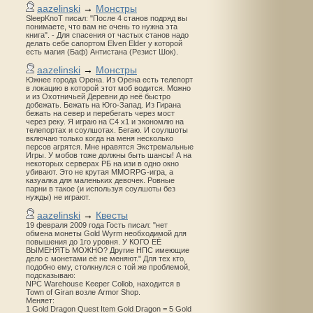
aazelinski
→
Монстры
SleepKnoT писал: "После 4 станов подряд вы
понимаете, что вам не очень то нужна эта
книга". - Для спасения от частых станов надо
делать себе сапортом Elven Elder у которой
есть магия (Баф) Антистана (Резист Шок).
aazelinski
→
Монстры
Южнее города Орена. Из Орена есть телепорт
в локацию в которой этот моб водится. Можно
и из Охотничьей Деревни до неё быстро
добежать. Бежать на Юго-Запад. Из Гирана
бежать на север и перебегать через мост
через реку. Я играю на С4 х1 и экономлю на
телепортах и соулшотах. Бегаю. И соулшоты
включаю только когда на меня несколько
персов агрятся. Мне нравятся Экстремальные
Игры. У мобов тоже должны быть шансы! А на
некоторых серверах РБ на изи в одно окно
убивают. Это не крутая MMORPG-игра, а
казуалка для маленьких девочек. Ровные
парни в такое (и используя соулшоты без
нужды) не играют.
aazelinski
→
Квесты
19 февраля 2009 года Гость писал: "нет
обмена монеты Gold Wyrm необходимой для
повышения до 1го уровня. У КОГО ЕЁ
ВЫМЕНЯТЬ МОЖНО? Другие НПС имеющие
дело с монетами её не меняют." Для тех кто,
подобно ему, столкнулся с той же проблемой,
подсказываю:
NPC Warehouse Keeper Collob, находится в
Town of Giran возле Armor Shop.
Меняет:
1 Gold Dragon Quest Item Gold Dragon = 5 Gold