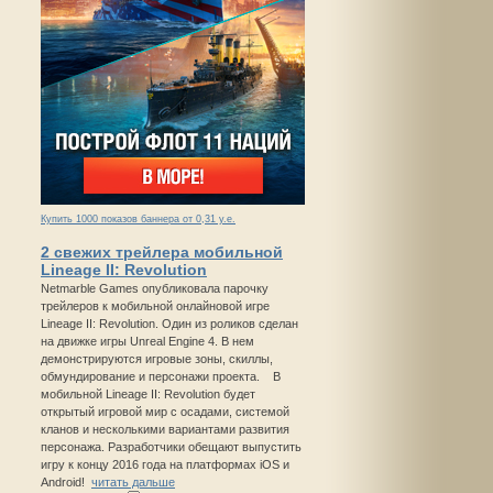
Купить 1000 показов баннера от 0,31 у.е.
2 свежих трейлера мобильной
Lineage II: Revolution
Netmarble Games опубликовала парочку
трейлеров к мобильной онлайновой игре
Lineage II: Revolution. Один из роликов сделан
на движке игры Unreal Engine 4. В нем
демонстрируются игровые зоны, скиллы,
обмундирование и персонажи проекта. В
мобильной Lineage II: Revolution будет
открытый игровой мир с осадами, системой
кланов и несколькими вариантами развития
персонажа. Разработчики обещают выпустить
игру к концу 2016 года на платформах iOS и
Android!
читать дальше