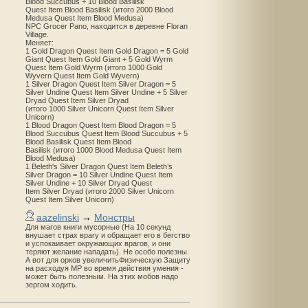
Blood Succubus + 10 Blood Basilisk
Quest Item Blood Basilisk (итого 2000 Blood
Medusa Quest Item Blood Medusa)
NPC Grocer Pano, находится в деревне Floran
Village.
Меняет:
1 Gold Dragon Quest Item Gold Dragon = 5 Gold
Giant Quest Item Gold Giant + 5 Gold Wyrm
Quest Item Gold Wyrm (итого 1000 Gold
Wyvern Quest Item Gold Wyvern)
1 Silver Dragon Quest Item Silver Dragon = 5
Silver Undine Quest Item Silver Undine + 5 Silver
Dryad Quest Item Silver Dryad
(итого 1000 Silver Unicorn Quest Item Silver
Unicorn)
1 Blood Dragon Quest Item Blood Dragon = 5
Blood Succubus Quest Item Blood Succubus + 5
Blood Basilisk Quest Item Blood
Basilisk (итого 1000 Blood Medusa Quest Item
Blood Medusa)
1 Beleth's Silver Dragon Quest Item Beleth’s
Silver Dragon = 10 Silver Undine Quest Item
Silver Undine + 10 Silver Dryad Quest
Item Silver Dryad (итого 2000 Silver Unicorn
Quest Item Silver Unicorn)
aazelinski
→
Монстры
Для магов книги мусорные (На 10 секунд
внушает страх врагу и обращает его в бегство
и успокаивает окружающих врагов, и они
теряют желание нападать). Не особо полезны.
А вот для орков увеличитьФизическую Защиту
на расходуя MP во время действия умения -
может быть полезным. На этих мобов надо
зергом ходить.