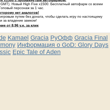
ve x1500 с продвинутым автофармом!
 GMT). Новый High Five x1500. Бесплатный автофарм со всеми
оповый персонаж за 1 час.
оторому нет аналогов!
 игровым путем без доната, чтобы сделать игру по настоящему
и за владение замком!
е от 8,96 у.е. за клик
ude
Kamael
Gracia
РуОфф
Gracia Final
rmony
Информация о GoD: Glory Days
ssic
Epic Tale of Aden