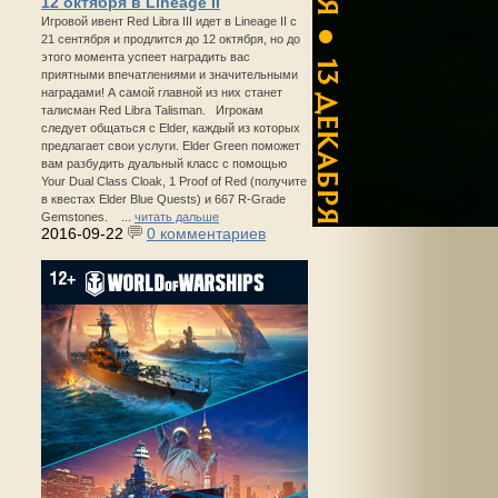
12 октября в Lineage II
Игровой ивент Red Libra III идет в Lineage II с
21 сентября и продлится до 12 октября, но до
этого момента успеет наградить вас
приятными впечатлениями и значительными
наградами! А самой главной из них станет
талисман Red Libra Talisman. Игрокам
следует общаться с Elder, каждый из которых
предлагает свои услуги. Elder Green поможет
вам разбудить дуальный класс с помощью
Your Dual Class Cloak, 1 Proof of Red (получите
в квестах Elder Blue Quests) и 667 R-Grade
Gemstones. ...
читать дальше
2016-09-22
0 комментариев