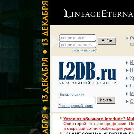
введите имя
Р
введите пароль
Об
Забыли пароль?
И
Н
Х
L
М
Поиск по сайту
С
Расширенный поиск
Устал от обычного Interlude? Mul
Один герой. Четыре профессии. Пе
и открывай сотни комбинаций умен