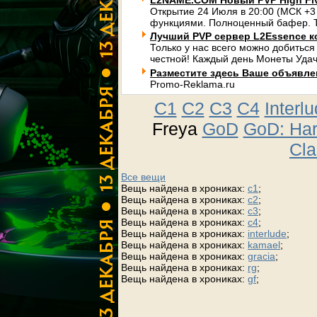
L2NAME.COM Новый PVP High Fi
Открытие 24 Июля в 20:00 (МСК +3
функциями. Полноценный бафер. Т
Лучший PVP сервер L2Essence к
Только у нас всего можно добиться
честной! Каждый день Монеты Удач
Разместите здесь Ваше объявлени
Promo-Reklama.ru
C1
C2
C3
C4
Interl
Freya
GoD
GoD: Ha
Cla
Все вещи
Вещь найдена в хрониках:
c1
;
Вещь найдена в хрониках:
c2
;
Вещь найдена в хрониках:
c3
;
Вещь найдена в хрониках:
c4
;
Вещь найдена в хрониках:
interlude
;
Вещь найдена в хрониках:
kamael
;
Вещь найдена в хрониках:
gracia
;
Вещь найдена в хрониках:
rg
;
Вещь найдена в хрониках:
gf
;