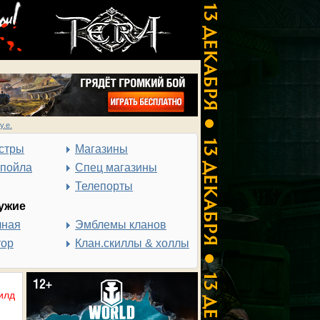
у.е.
стры
Магазины
спойла
Спец магазины
Телепорты
ужие
чная
Эмблемы кланов
тор
Клан.скиллы & холлы
илд