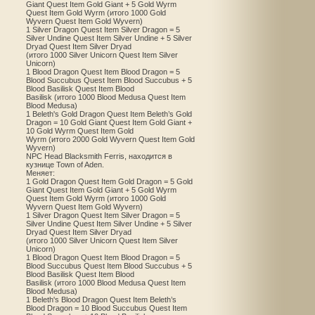
Giant Quest Item Gold Giant + 5 Gold Wyrm
Quest Item Gold Wyrm (итого 1000 Gold
Wyvern Quest Item Gold Wyvern)
1 Silver Dragon Quest Item Silver Dragon = 5
Silver Undine Quest Item Silver Undine + 5 Silver
Dryad Quest Item Silver Dryad
(итого 1000 Silver Unicorn Quest Item Silver
Unicorn)
1 Blood Dragon Quest Item Blood Dragon = 5
Blood Succubus Quest Item Blood Succubus + 5
Blood Basilisk Quest Item Blood
Basilisk (итого 1000 Blood Medusa Quest Item
Blood Medusa)
1 Beleth's Gold Dragon Quest Item Beleth’s Gold
Dragon = 10 Gold Giant Quest Item Gold Giant +
10 Gold Wyrm Quest Item Gold
Wyrm (итого 2000 Gold Wyvern Quest Item Gold
Wyvern)
NPC Head Blacksmith Ferris, находится в
кузнице Town of Aden.
Меняет:
1 Gold Dragon Quest Item Gold Dragon = 5 Gold
Giant Quest Item Gold Giant + 5 Gold Wyrm
Quest Item Gold Wyrm (итого 1000 Gold
Wyvern Quest Item Gold Wyvern)
1 Silver Dragon Quest Item Silver Dragon = 5
Silver Undine Quest Item Silver Undine + 5 Silver
Dryad Quest Item Silver Dryad
(итого 1000 Silver Unicorn Quest Item Silver
Unicorn)
1 Blood Dragon Quest Item Blood Dragon = 5
Blood Succubus Quest Item Blood Succubus + 5
Blood Basilisk Quest Item Blood
Basilisk (итого 1000 Blood Medusa Quest Item
Blood Medusa)
1 Beleth's Blood Dragon Quest Item Beleth’s
Blood Dragon = 10 Blood Succubus Quest Item