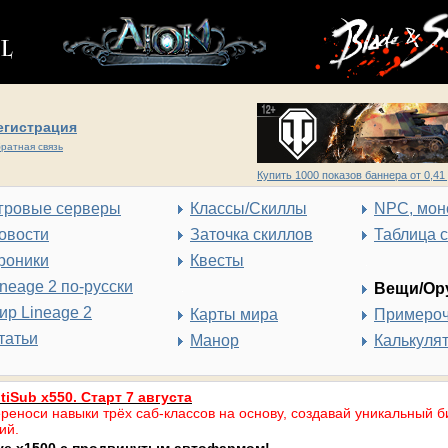
егистрация
ратная связь
Купить 1000 показов баннера от 0,41 
гровые серверы
Классы/Скиллы
NPC, мон
овости
Заточка скиллов
Таблица 
роники
Квесты
ineage 2 по-русски
Вещи/Ор
ир Lineage 2
Карты мира
Примеро
татьи
Манор
Калькуля
tiSub x550. Старт 7 августа
реноси навыки трёх саб-классов на основу, создавай уникальный б
ий.