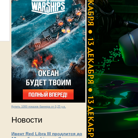
Купить 1000 показов баннера от 0,25 у.е.
Новости
Ивент Red Libra III продлится до