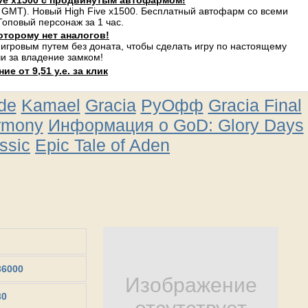
ve x1500 с продвинутым автофармом!
 GMT). Новый High Five x1500. Бесплатный автофарм со всеми
оповый персонаж за 1 час.
оторому нет аналогов!
 игровым путем без доната, чтобы сделать игру по настоящему
и за владение замком!
е от 9,51 у.е. за клик
ude
Kamael
Gracia
РуОфф
Gracia Final
rmony
Информация о GoD: Glory Days
ssic
Epic Tale of Aden
36000
Изображение
30