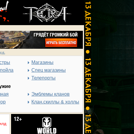
у.е.
стры
Магазины
спойла
Спец магазины
Телепорты
ужие
чная
Эмблемы кланов
тор
Клан.скиллы & холлы
илд