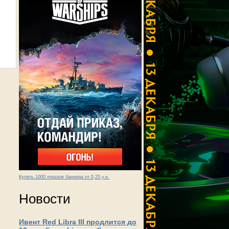
Купить 1000 показов баннера от 0,25 у.е.
Новости
Ивент Red Libra III продлится до