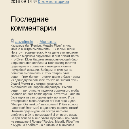
2016-09-14
0 комментариев
Последние
комментарии
aazelinski
→
Монстры
Казалось бы "Recipe: Metallic Fiber" с них
можно быстро выспойлить... Высокий шанс...
Но это - теоретически. А на деле это мерзкие
мобы в мерзком окружении и они плюют на то
что Elven Elder бафала антиоравляющий баф
и при попытке спойла на тебя накидывается
орда агров и социалов и находятся они в
неудобной локации. Вобщем, я плюнул на
попытки выспойлить с этих тварей этот
рецепт (тем более что если шанс в базе - одна
из одинадцати попыток, то это не значит так и
будет! Может и с сотни попыток не
выспойлиться! Корейский рандом! Выбил
рецепт где-то после падения сорокового моба
Shaman of Plain возле орена. Хотя там шанс по
базе одна из сто сорока трёх попыток. И за
это время с моба Shaman of Plain ещё и два
"Recipe: Oriharukon" выспойлил! И без всяких
напрягов! Этот моб в одиночку на поле стоит!
Никакая орда мурашей вокруг него его
спойлить и бить не мешает! И он всего лишь
на три левела выше этого мураша и при этом
не отравляет! Лучше "Recipe: Metallic Fiber" не
с мураша спойлить, а с шамана выбивать!