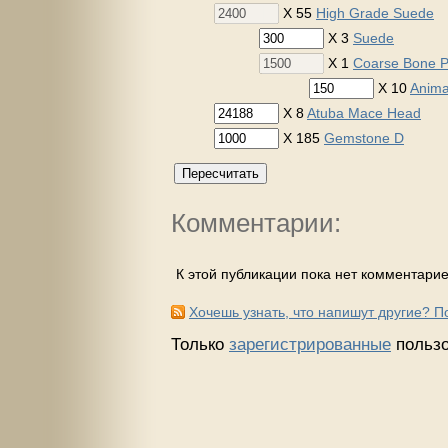
X 55
High Grade Suede
X 3
Suede
X 1
Coarse Bone 
X 10
Anima
X 8
Atuba Mace Head
X 185
Gemstone D
Пересчитать
Комментарии:
К этой публикации пока нет комментарие
Хочешь узнать, что напишут другие? 
Только
зарегистрированные
пользо