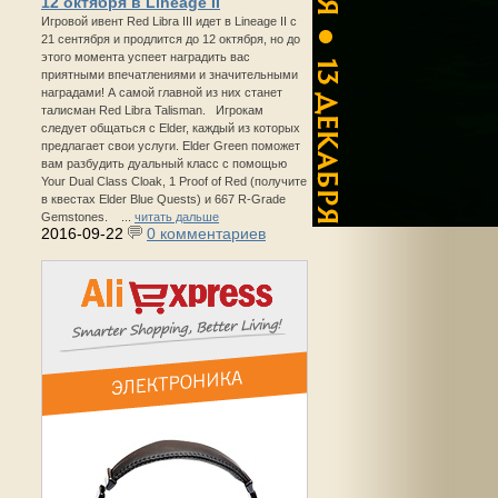
12 октября в Lineage II
Игровой ивент Red Libra III идет в Lineage II с
21 сентября и продлится до 12 октября, но до
этого момента успеет наградить вас
приятными впечатлениями и значительными
наградами! А самой главной из них станет
талисман Red Libra Talisman. Игрокам
следует общаться с Elder, каждый из которых
предлагает свои услуги. Elder Green поможет
вам разбудить дуальный класс с помощью
Your Dual Class Cloak, 1 Proof of Red (получите
в квестах Elder Blue Quests) и 667 R-Grade
Gemstones. ...
читать дальше
2016-09-22
0 комментариев