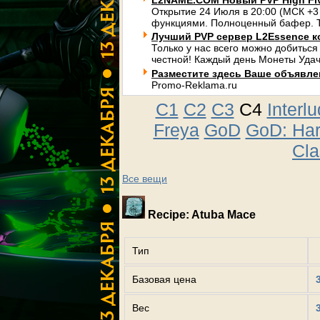
L2NAME.COM Новый PVP High Fi
Открытие 24 Июля в 20:00 (МСК +3
функциями. Полноценный бафер. Т
Лучший PVP сервер L2Essence к
Только у нас всего можно добиться
честной! Каждый день Монеты Удач
Разместите здесь Ваше объявлени
Promo-Reklama.ru
C1
C2
C3
C4
Interl
Freya
GoD
GoD: Ha
Cla
Все вещи
Recipe: Atuba Mace
Тип
Базовая цена
Вес