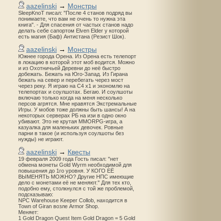
aazelinski
→
Монстры
SleepKnoT писал: "После 4 станов подряд вы
понимаете, что вам не очень то нужна эта
книга". - Для спасения от частых станов надо
делать себе сапортом Elven Elder у которой
есть магия (Баф) Антистана (Резист Шок).
aazelinski
→
Монстры
Южнее города Орена. Из Орена есть телепорт
в локацию в которой этот моб водится. Можно
и из Охотничьей Деревни до неё быстро
добежать. Бежать на Юго-Запад. Из Гирана
бежать на север и перебегать через мост
через реку. Я играю на С4 х1 и экономлю на
телепортах и соулшотах. Бегаю. И соулшоты
включаю только когда на меня несколько
персов агрятся. Мне нравятся Экстремальные
Игры. У мобов тоже должны быть шансы! А на
некоторых серверах РБ на изи в одно окно
убивают. Это не крутая MMORPG-игра, а
казуалка для маленьких девочек. Ровные
парни в такое (и используя соулшоты без
нужды) не играют.
aazelinski
→
Квесты
19 февраля 2009 года Гость писал: "нет
обмена монеты Gold Wyrm необходимой для
повышения до 1го уровня. У КОГО ЕЁ
ВЫМЕНЯТЬ МОЖНО? Другие НПС имеющие
дело с монетами её не меняют." Для тех кто,
подобно ему, столкнулся с той же проблемой,
подсказываю:
NPC Warehouse Keeper Collob, находится в
Town of Giran возле Armor Shop.
Меняет:
1 Gold Dragon Quest Item Gold Dragon = 5 Gold