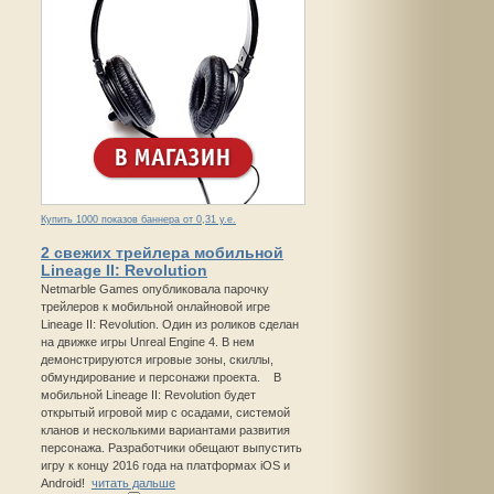
Купить 1000 показов баннера от 0,31 у.е.
2 свежих трейлера мобильной
Lineage II: Revolution
Netmarble Games опубликовала парочку
трейлеров к мобильной онлайновой игре
Lineage II: Revolution. Один из роликов сделан
на движке игры Unreal Engine 4. В нем
демонстрируются игровые зоны, скиллы,
обмундирование и персонажи проекта. В
мобильной Lineage II: Revolution будет
открытый игровой мир с осадами, системой
кланов и несколькими вариантами развития
персонажа. Разработчики обещают выпустить
игру к концу 2016 года на платформах iOS и
Android!
читать дальше