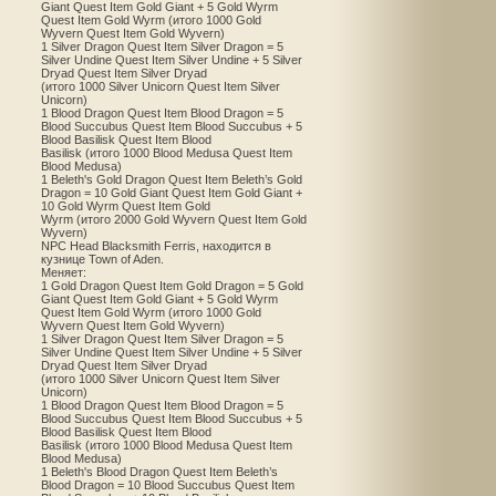
Giant Quest Item Gold Giant + 5 Gold Wyrm
Quest Item Gold Wyrm (итого 1000 Gold
Wyvern Quest Item Gold Wyvern)
1 Silver Dragon Quest Item Silver Dragon = 5
Silver Undine Quest Item Silver Undine + 5 Silver
Dryad Quest Item Silver Dryad
(итого 1000 Silver Unicorn Quest Item Silver
Unicorn)
1 Blood Dragon Quest Item Blood Dragon = 5
Blood Succubus Quest Item Blood Succubus + 5
Blood Basilisk Quest Item Blood
Basilisk (итого 1000 Blood Medusa Quest Item
Blood Medusa)
1 Beleth's Gold Dragon Quest Item Beleth’s Gold
Dragon = 10 Gold Giant Quest Item Gold Giant +
10 Gold Wyrm Quest Item Gold
Wyrm (итого 2000 Gold Wyvern Quest Item Gold
Wyvern)
NPC Head Blacksmith Ferris, находится в
кузнице Town of Aden.
Меняет:
1 Gold Dragon Quest Item Gold Dragon = 5 Gold
Giant Quest Item Gold Giant + 5 Gold Wyrm
Quest Item Gold Wyrm (итого 1000 Gold
Wyvern Quest Item Gold Wyvern)
1 Silver Dragon Quest Item Silver Dragon = 5
Silver Undine Quest Item Silver Undine + 5 Silver
Dryad Quest Item Silver Dryad
(итого 1000 Silver Unicorn Quest Item Silver
Unicorn)
1 Blood Dragon Quest Item Blood Dragon = 5
Blood Succubus Quest Item Blood Succubus + 5
Blood Basilisk Quest Item Blood
Basilisk (итого 1000 Blood Medusa Quest Item
Blood Medusa)
1 Beleth's Blood Dragon Quest Item Beleth’s
Blood Dragon = 10 Blood Succubus Quest Item