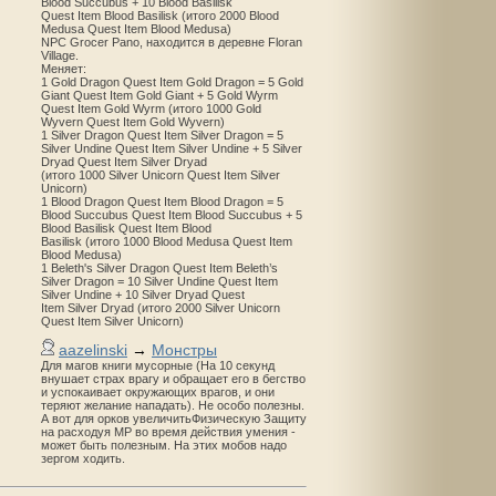
Blood Succubus + 10 Blood Basilisk
Quest Item Blood Basilisk (итого 2000 Blood
Medusa Quest Item Blood Medusa)
NPC Grocer Pano, находится в деревне Floran
Village.
Меняет:
1 Gold Dragon Quest Item Gold Dragon = 5 Gold
Giant Quest Item Gold Giant + 5 Gold Wyrm
Quest Item Gold Wyrm (итого 1000 Gold
Wyvern Quest Item Gold Wyvern)
1 Silver Dragon Quest Item Silver Dragon = 5
Silver Undine Quest Item Silver Undine + 5 Silver
Dryad Quest Item Silver Dryad
(итого 1000 Silver Unicorn Quest Item Silver
Unicorn)
1 Blood Dragon Quest Item Blood Dragon = 5
Blood Succubus Quest Item Blood Succubus + 5
Blood Basilisk Quest Item Blood
Basilisk (итого 1000 Blood Medusa Quest Item
Blood Medusa)
1 Beleth's Silver Dragon Quest Item Beleth’s
Silver Dragon = 10 Silver Undine Quest Item
Silver Undine + 10 Silver Dryad Quest
Item Silver Dryad (итого 2000 Silver Unicorn
Quest Item Silver Unicorn)
aazelinski
→
Монстры
Для магов книги мусорные (На 10 секунд
внушает страх врагу и обращает его в бегство
и успокаивает окружающих врагов, и они
теряют желание нападать). Не особо полезны.
А вот для орков увеличитьФизическую Защиту
на расходуя MP во время действия умения -
может быть полезным. На этих мобов надо
зергом ходить.