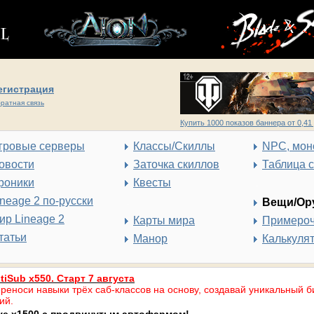
егистрация
ратная связь
Купить 1000 показов баннера от 0,41 
гровые серверы
Классы/Скиллы
NPC, мон
овости
Заточка скиллов
Таблица 
роники
Квесты
ineage 2 по-русски
Вещи/Ор
ир Lineage 2
Карты мира
Примеро
татьи
Манор
Калькуля
tiSub x550. Старт 7 августа
реноси навыки трёх саб-классов на основу, создавай уникальный б
ий.