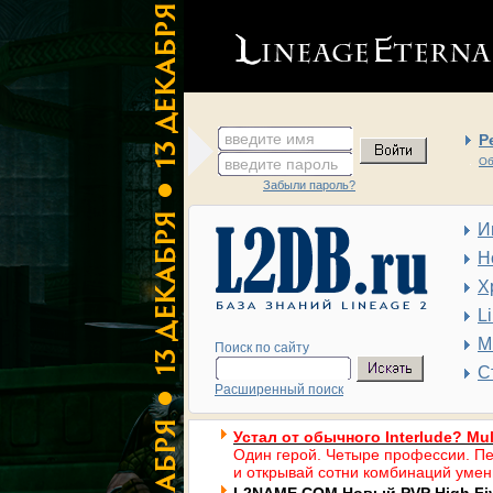
введите имя
Р
введите пароль
Об
Забыли пароль?
И
Н
Х
L
М
Поиск по сайту
С
Расширенный поиск
Устал от обычного Interlude? Mul
Один герой. Четыре профессии. Пе
и открывай сотни комбинаций умен