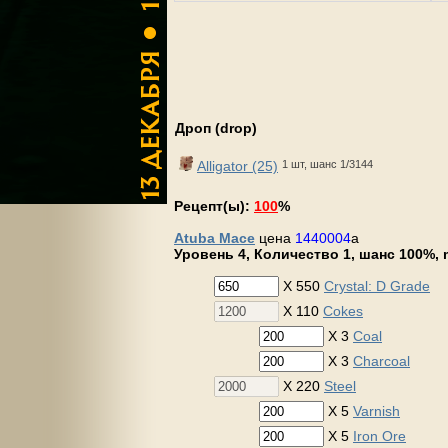
Дроп (drop)
Alligator (25)
1 шт, шанс 1/3144
Рецепт(ы):
100
%
Atuba Mace
цена
1440004
a
Уровень 4, Количество 1, шанс 100%, m
X 550
Crystal: D Grade
X 110
Cokes
X 3
Coal
X 3
Charcoal
X 220
Steel
X 5
Varnish
X 5
Iron Ore