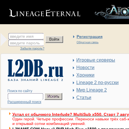
введите имя
Регистрация
введите пароль
Обратная связь
Забыли пароль?
Игровые серверы
Новости
Хроники
Lineage 2 по-русски
Мир Lineage 2
Поиск по сайту
Статьи
Расширенный поиск
Устал от обычного Interlude? MultiSub x550. Старт 7 авг
Один герой. Четыре профессии. Переноси навыки трёх саб-к
и открывай сотни комбинаций умений.