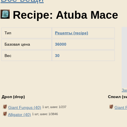
Recipe: Atuba Mace
Тип
Рецепты (recipe)
Базовая цена
36000
Вес
30
За
Дроп (drop)
Споил (s
Giant Fungus (40)
1 шт, шанс 1/237
Giant 
Alligator (40)
1 шт, шанс 1/3846