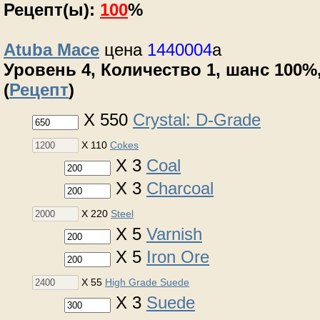
Рецепт(ы):
100
%
Atuba Mace
цена
1440004
a
Уровень 4, Количество 1, шанс 100%,
(
Рецепт
)
X 550
Crystal: D-Grade
X 110
Cokes
X 3
Coal
X 3
Charcoal
X 220
Steel
X 5
Varnish
X 5
Iron Ore
X 55
High Grade Suede
X 3
Suede