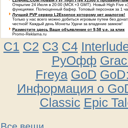
L2NAME.COM Новый PVP High Five x1500 с продвинуты
Открытие 24 Июля в 20:00 (МСК +3 GMT). Новый High Five 
функциями. Полноценный бафер. Топовый персонаж за 1 ча
Лучший PVP сервер L2Essence которому нет аналогов!
Только у нас всего можно добиться игровым путем без донат
честной! Каждый день Монеты Удачи за владение замком!
Разместите здесь Ваше объявление от 9,58 у.е. за клик
Promo-Reklama.ru
C1
C2
C3
C4
Interlud
РуОфф
Graci
Freya
GoD
GoD:
Информация о GoD
Classic
Epic Ta
Все вещи