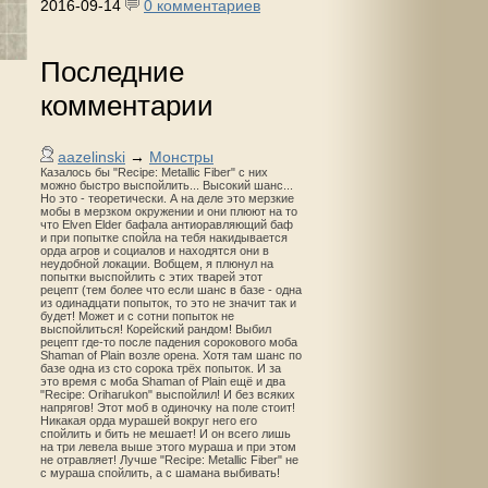
2016-09-14
0 комментариев
Последние
комментарии
aazelinski
→
Монстры
Казалось бы "Recipe: Metallic Fiber" с них
можно быстро выспойлить... Высокий шанс...
Но это - теоретически. А на деле это мерзкие
мобы в мерзком окружении и они плюют на то
что Elven Elder бафала антиоравляющий баф
и при попытке спойла на тебя накидывается
орда агров и социалов и находятся они в
неудобной локации. Вобщем, я плюнул на
попытки выспойлить с этих тварей этот
рецепт (тем более что если шанс в базе - одна
из одинадцати попыток, то это не значит так и
будет! Может и с сотни попыток не
выспойлиться! Корейский рандом! Выбил
рецепт где-то после падения сорокового моба
Shaman of Plain возле орена. Хотя там шанс по
базе одна из сто сорока трёх попыток. И за
это время с моба Shaman of Plain ещё и два
"Recipe: Oriharukon" выспойлил! И без всяких
напрягов! Этот моб в одиночку на поле стоит!
Никакая орда мурашей вокруг него его
спойлить и бить не мешает! И он всего лишь
на три левела выше этого мураша и при этом
не отравляет! Лучше "Recipe: Metallic Fiber" не
с мураша спойлить, а с шамана выбивать!