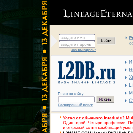
введите имя
Р
введите пароль
Об
Забыли пароль?
И
Н
Х
L
М
Поиск по сайту
С
Расширенный поиск
Устал от обычного Interlude? Mul
Один герой. Четыре профессии. Пе
и открывай сотни комбинаций умен