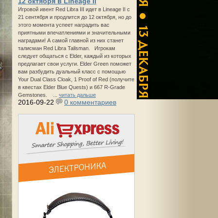
12 октября в Lineage II
Игровой ивент Red Libra III идет в Lineage II с
21 сентября и продлится до 12 октября, но до
этого момента успеет наградить вас
приятными впечатлениями и значительными
наградами! А самой главной из них станет
талисман Red Libra Talisman. Игрокам
следует общаться с Elder, каждый из которых
предлагает свои услуги. Elder Green поможет
вам разбудить дуальный класс с помощью
Your Dual Class Cloak, 1 Proof of Red (получите
в квестах Elder Blue Quests) и 667 R-Grade
Gemstones. ...
читать дальше
2016-09-22
0 комментариев