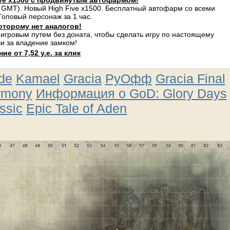
ve x1500 с продвинутым автофармом!
 GMT). Новый High Five x1500. Бесплатный автофарм со всеми
оповый персонаж за 1 час.
оторому нет аналогов!
 игровым путем без доната, чтобы сделать игру по настоящему
и за владение замком!
е от 7,52 у.е. за клик
ude
Kamael
Gracia
РуОфф
Gracia Final
rmony
Информация о GoD: Glory Days
ssic
Epic Tale of Aden