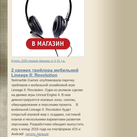
Купить 1000 показов баннера от 0,31 у.е.
2 свежих трейлера мобильной
Lineage II: Revolution
Netmarble Games опубликовала парочку
трейлеров к мобильной онлайновой игре
Lineage II: Revolution. Один из роликов сделан
на движке игры Unreal Engine 4. В нем
демонстрируются игровые зоны, скиллы,
обмундирование и персонажи проекта. В
мобильной Lineage II: Revolution будет
открытый игровой мир с осадами, системой
кланов и несколькими вариантами развития
персонажа. Разработчики обещают выпустить
игру к концу 2016 года на платформах iOS и
Android!
читать дальше