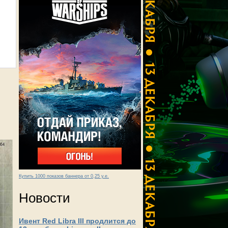
Купить 1000 показов баннера от 0,25 у.е.
Новости
Ивент Red Libra III продлится до