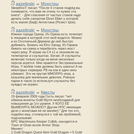
aazelinski
→
Монстры
SleepKnoT писал: "После 4 станов подряд вы
понимаете, что вам не очень то нужна эта
книга". - Для спасения от частых станов надо
делать себе сапортом Elven Elder у которой
есть магия (Баф) Антистана (Резист Шок).
aazelinski
→
Монстры
Южнее города Орена. Из Орена есть телепорт
в локацию в которой этот моб водится. Можно
и из Охотничьей Деревни до неё быстро
добежать. Бежать на Юго-Запад. Из Гирана
бежать на север и перебегать через мост
через реку. Я играю на С4 х1 и экономлю на
телепортах и соулшотах. Бегаю. И соулшоты
включаю только когда на меня несколько
персов агрятся. Мне нравятся Экстремальные
Игры. У мобов тоже должны быть шансы! А на
некоторых серверах РБ на изи в одно окно
убивают. Это не крутая MMORPG-игра, а
казуалка для маленьких девочек. Ровные
парни в такое (и используя соулшоты без
нужды) не играют.
aazelinski
→
Квесты
19 февраля 2009 года Гость писал: "нет
обмена монеты Gold Wyrm необходимой для
повышения до 1го уровня. У КОГО ЕЁ
ВЫМЕНЯТЬ МОЖНО? Другие НПС имеющие
дело с монетами её не меняют." Для тех кто,
подобно ему, столкнулся с той же проблемой,
подсказываю:
NPC Warehouse Keeper Collob, находится в
Town of Giran возле Armor Shop.
Меняет:
1 Gold Dragon Quest Item Gold Dragon = 5 Gold