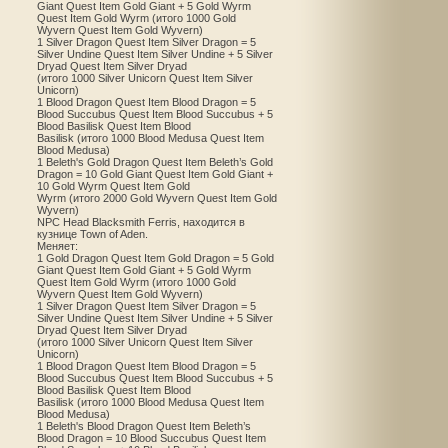
Giant Quest Item Gold Giant + 5 Gold Wyrm
Quest Item Gold Wyrm (итого 1000 Gold
Wyvern Quest Item Gold Wyvern)
1 Silver Dragon Quest Item Silver Dragon = 5
Silver Undine Quest Item Silver Undine + 5 Silver
Dryad Quest Item Silver Dryad
(итого 1000 Silver Unicorn Quest Item Silver
Unicorn)
1 Blood Dragon Quest Item Blood Dragon = 5
Blood Succubus Quest Item Blood Succubus + 5
Blood Basilisk Quest Item Blood
Basilisk (итого 1000 Blood Medusa Quest Item
Blood Medusa)
1 Beleth's Gold Dragon Quest Item Beleth’s Gold
Dragon = 10 Gold Giant Quest Item Gold Giant +
10 Gold Wyrm Quest Item Gold
Wyrm (итого 2000 Gold Wyvern Quest Item Gold
Wyvern)
NPC Head Blacksmith Ferris, находится в
кузнице Town of Aden.
Меняет:
1 Gold Dragon Quest Item Gold Dragon = 5 Gold
Giant Quest Item Gold Giant + 5 Gold Wyrm
Quest Item Gold Wyrm (итого 1000 Gold
Wyvern Quest Item Gold Wyvern)
1 Silver Dragon Quest Item Silver Dragon = 5
Silver Undine Quest Item Silver Undine + 5 Silver
Dryad Quest Item Silver Dryad
(итого 1000 Silver Unicorn Quest Item Silver
Unicorn)
1 Blood Dragon Quest Item Blood Dragon = 5
Blood Succubus Quest Item Blood Succubus + 5
Blood Basilisk Quest Item Blood
Basilisk (итого 1000 Blood Medusa Quest Item
Blood Medusa)
1 Beleth's Blood Dragon Quest Item Beleth’s
Blood Dragon = 10 Blood Succubus Quest Item