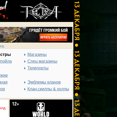
у.е.
нстры
Магазины
спойла
Спец магазины
Телепорты
ужие
чная
Эмблемы кланов
тор
Клан.скиллы & холлы
илд