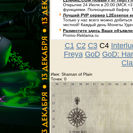
L2NAME.COM Новый PVP High Fi
Открытие 24 Июля в 20:00 (МСК +3
функциями. Полноценный бафер. Т
Лучший PVP сервер L2Essence к
Только у нас всего можно добиться
честной! Каждый день Монеты Удач
Разместите здесь Ваше объявлени
Promo-Reklama.ru
C1
C2
C3
C4
Interl
Freya
GoD
GoD: Ha
Cla
Имя: Shaman of Plain
Точек: 0