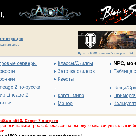
егистрация
ратная связь
Купить 1000 показов баннера от 0,41 
гровые серверы
Классы/Скиллы
NPC, мо
овости
Заточка скиллов
Таблица 
роники
Квесты
ineage 2 по-русски
Вещи/Ор
ир Lineage 2
Карты мира
Примеро
татьи
Манор
Калькуля
tiSub x550. Старт 7 августа
реноси навыки трёх саб-классов на основу, создавай уникальный б
ий.