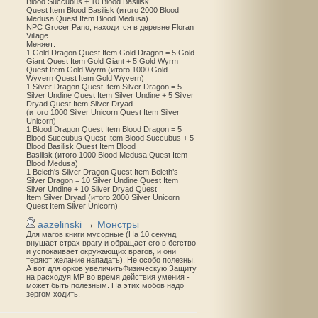
Blood Succubus + 10 Blood Basilisk
Quest Item Blood Basilisk (итого 2000 Blood
Medusa Quest Item Blood Medusa)
NPC Grocer Pano, находится в деревне Floran
Village.
Меняет:
1 Gold Dragon Quest Item Gold Dragon = 5 Gold
Giant Quest Item Gold Giant + 5 Gold Wyrm
Quest Item Gold Wyrm (итого 1000 Gold
Wyvern Quest Item Gold Wyvern)
1 Silver Dragon Quest Item Silver Dragon = 5
Silver Undine Quest Item Silver Undine + 5 Silver
Dryad Quest Item Silver Dryad
(итого 1000 Silver Unicorn Quest Item Silver
Unicorn)
1 Blood Dragon Quest Item Blood Dragon = 5
Blood Succubus Quest Item Blood Succubus + 5
Blood Basilisk Quest Item Blood
Basilisk (итого 1000 Blood Medusa Quest Item
Blood Medusa)
1 Beleth's Silver Dragon Quest Item Beleth’s
Silver Dragon = 10 Silver Undine Quest Item
Silver Undine + 10 Silver Dryad Quest
Item Silver Dryad (итого 2000 Silver Unicorn
Quest Item Silver Unicorn)
aazelinski
→
Монстры
Для магов книги мусорные (На 10 секунд
внушает страх врагу и обращает его в бегство
и успокаивает окружающих врагов, и они
теряют желание нападать). Не особо полезны.
А вот для орков увеличитьФизическую Защиту
на расходуя MP во время действия умения -
может быть полезным. На этих мобов надо
зергом ходить.