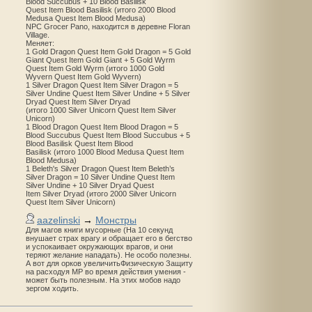
Blood Succubus + 10 Blood Basilisk
Quest Item Blood Basilisk (итого 2000 Blood
Medusa Quest Item Blood Medusa)
NPC Grocer Pano, находится в деревне Floran
Village.
Меняет:
1 Gold Dragon Quest Item Gold Dragon = 5 Gold
Giant Quest Item Gold Giant + 5 Gold Wyrm
Quest Item Gold Wyrm (итого 1000 Gold
Wyvern Quest Item Gold Wyvern)
1 Silver Dragon Quest Item Silver Dragon = 5
Silver Undine Quest Item Silver Undine + 5 Silver
Dryad Quest Item Silver Dryad
(итого 1000 Silver Unicorn Quest Item Silver
Unicorn)
1 Blood Dragon Quest Item Blood Dragon = 5
Blood Succubus Quest Item Blood Succubus + 5
Blood Basilisk Quest Item Blood
Basilisk (итого 1000 Blood Medusa Quest Item
Blood Medusa)
1 Beleth's Silver Dragon Quest Item Beleth’s
Silver Dragon = 10 Silver Undine Quest Item
Silver Undine + 10 Silver Dryad Quest
Item Silver Dryad (итого 2000 Silver Unicorn
Quest Item Silver Unicorn)
aazelinski
→
Монстры
Для магов книги мусорные (На 10 секунд
внушает страх врагу и обращает его в бегство
и успокаивает окружающих врагов, и они
теряют желание нападать). Не особо полезны.
А вот для орков увеличитьФизическую Защиту
на расходуя MP во время действия умения -
может быть полезным. На этих мобов надо
зергом ходить.