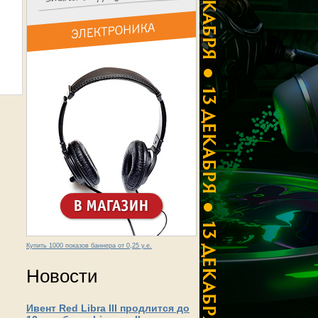
Купить 1000 показов баннера от 0,25 у.е.
Новости
Ивент Red Libra III продлится до