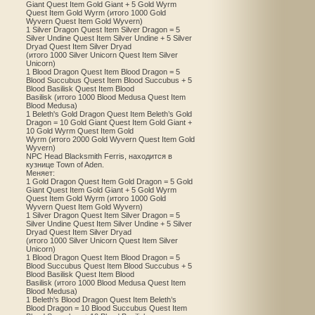
Giant Quest Item Gold Giant + 5 Gold Wyrm
Quest Item Gold Wyrm (итого 1000 Gold
Wyvern Quest Item Gold Wyvern)
1 Silver Dragon Quest Item Silver Dragon = 5
Silver Undine Quest Item Silver Undine + 5 Silver
Dryad Quest Item Silver Dryad
(итого 1000 Silver Unicorn Quest Item Silver
Unicorn)
1 Blood Dragon Quest Item Blood Dragon = 5
Blood Succubus Quest Item Blood Succubus + 5
Blood Basilisk Quest Item Blood
Basilisk (итого 1000 Blood Medusa Quest Item
Blood Medusa)
1 Beleth's Gold Dragon Quest Item Beleth’s Gold
Dragon = 10 Gold Giant Quest Item Gold Giant +
10 Gold Wyrm Quest Item Gold
Wyrm (итого 2000 Gold Wyvern Quest Item Gold
Wyvern)
NPC Head Blacksmith Ferris, находится в
кузнице Town of Aden.
Меняет:
1 Gold Dragon Quest Item Gold Dragon = 5 Gold
Giant Quest Item Gold Giant + 5 Gold Wyrm
Quest Item Gold Wyrm (итого 1000 Gold
Wyvern Quest Item Gold Wyvern)
1 Silver Dragon Quest Item Silver Dragon = 5
Silver Undine Quest Item Silver Undine + 5 Silver
Dryad Quest Item Silver Dryad
(итого 1000 Silver Unicorn Quest Item Silver
Unicorn)
1 Blood Dragon Quest Item Blood Dragon = 5
Blood Succubus Quest Item Blood Succubus + 5
Blood Basilisk Quest Item Blood
Basilisk (итого 1000 Blood Medusa Quest Item
Blood Medusa)
1 Beleth's Blood Dragon Quest Item Beleth’s
Blood Dragon = 10 Blood Succubus Quest Item