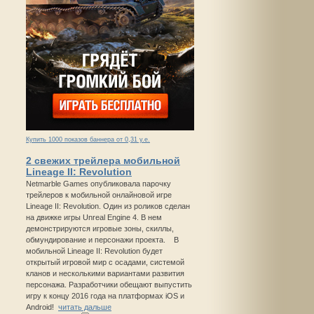
Купить 1000 показов баннера от 0,31 у.е.
2 свежих трейлера мобильной
Lineage II: Revolution
Netmarble Games опубликовала парочку
трейлеров к мобильной онлайновой игре
Lineage II: Revolution. Один из роликов сделан
на движке игры Unreal Engine 4. В нем
демонстрируются игровые зоны, скиллы,
обмундирование и персонажи проекта. В
мобильной Lineage II: Revolution будет
открытый игровой мир с осадами, системой
кланов и несколькими вариантами развития
персонажа. Разработчики обещают выпустить
игру к концу 2016 года на платформах iOS и
Android!
читать дальше