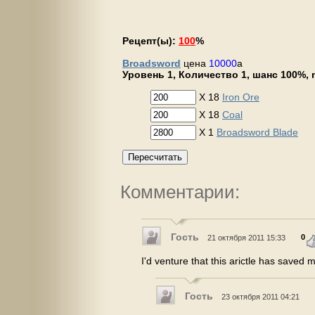
Рецепт(ы):
100
%
Broadsword
цена
10000
a
Уровень 1, Количество 1, шанс 100%, m
X 18
Iron Ore
X 18
Coal
X 1
Broadsword Blade
Пересчитать
Комментарии:
Гость
0
21 октября 2011 15:33
I'd venture that this arictle has saved
Гость
23 октября 2011 04:21