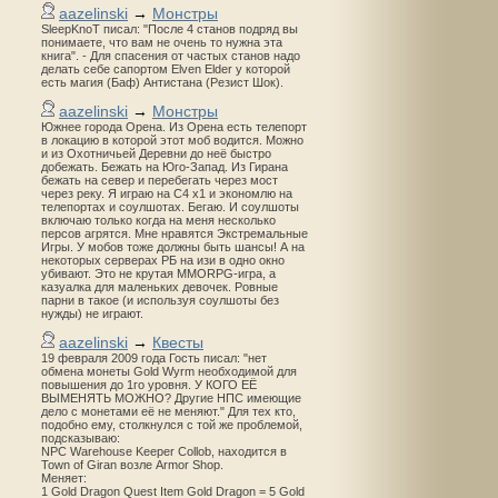
aazelinski
→
Монстры
SleepKnoT писал: "После 4 станов подряд вы
понимаете, что вам не очень то нужна эта
книга". - Для спасения от частых станов надо
делать себе сапортом Elven Elder у которой
есть магия (Баф) Антистана (Резист Шок).
aazelinski
→
Монстры
Южнее города Орена. Из Орена есть телепорт
в локацию в которой этот моб водится. Можно
и из Охотничьей Деревни до неё быстро
добежать. Бежать на Юго-Запад. Из Гирана
бежать на север и перебегать через мост
через реку. Я играю на С4 х1 и экономлю на
телепортах и соулшотах. Бегаю. И соулшоты
включаю только когда на меня несколько
персов агрятся. Мне нравятся Экстремальные
Игры. У мобов тоже должны быть шансы! А на
некоторых серверах РБ на изи в одно окно
убивают. Это не крутая MMORPG-игра, а
казуалка для маленьких девочек. Ровные
парни в такое (и используя соулшоты без
нужды) не играют.
aazelinski
→
Квесты
19 февраля 2009 года Гость писал: "нет
обмена монеты Gold Wyrm необходимой для
повышения до 1го уровня. У КОГО ЕЁ
ВЫМЕНЯТЬ МОЖНО? Другие НПС имеющие
дело с монетами её не меняют." Для тех кто,
подобно ему, столкнулся с той же проблемой,
подсказываю:
NPC Warehouse Keeper Collob, находится в
Town of Giran возле Armor Shop.
Меняет:
1 Gold Dragon Quest Item Gold Dragon = 5 Gold