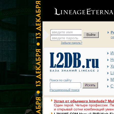
введите имя
Р
введите пароль
Об
Забыли пароль?
И
Н
Х
L
М
Поиск по сайту
С
Расширенный поиск
Устал от обычного Interlude? Mul
Один герой. Четыре профессии. Пе
и открывай сотни комбинаций умен