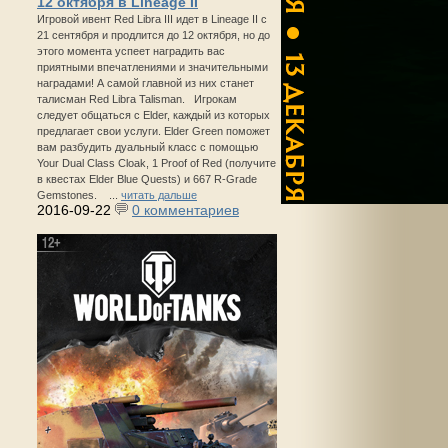
12 октября в Lineage II
Игровой ивент Red Libra III идет в Lineage II с
21 сентября и продлится до 12 октября, но до
этого момента успеет наградить вас
приятными впечатлениями и значительными
наградами! А самой главной из них станет
талисман Red Libra Talisman. Игрокам
следует общаться с Elder, каждый из которых
предлагает свои услуги. Elder Green поможет
вам разбудить дуальный класс с помощью
Your Dual Class Cloak, 1 Proof of Red (получите
в квестах Elder Blue Quests) и 667 R-Grade
Gemstones. ...
читать дальше
2016-09-22
0 комментариев