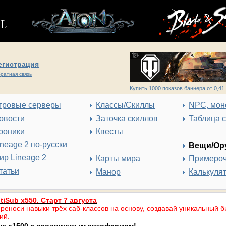
егистрация
ратная связь
Купить 1000 показов баннера от 0,41 
гровые серверы
Классы/Скиллы
NPC, мон
овости
Заточка скиллов
Таблица 
роники
Квесты
ineage 2 по-русски
Вещи/Ор
ир Lineage 2
Карты мира
Примеро
татьи
Манор
Калькуля
tiSub x550. Старт 7 августа
реноси навыки трёх саб-классов на основу, создавай уникальный б
ий.