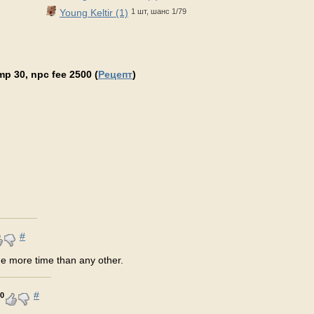
Young Keltir (1)
1 шт, шанс 1/79
p 30, npc fee 2500 (
Рецепт
)
#
 me more time than any other.
#
0