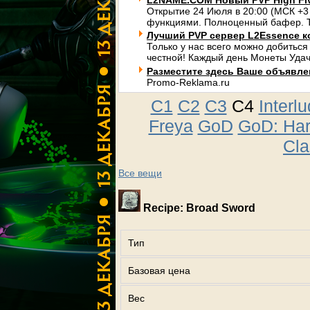
L2NAME.COM Новый PVP High Fi
Открытие 24 Июля в 20:00 (МСК +3
функциями. Полноценный бафер. Т
Лучший PVP сервер L2Essence к
Только у нас всего можно добиться
честной! Каждый день Монеты Удач
Разместите здесь Ваше объявлени
Promo-Reklama.ru
C1
C2
C3
C4
Interl
Freya
GoD
GoD: Ha
Cla
Все вещи
Recipe: Broad Sword
Тип
Базовая цена
Вес