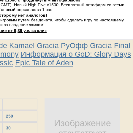
ve x1500 с продвинутым автофармом!
 GMT). Новый High Five x1500. Бесплатный автофарм со всеми
оповый персонаж за 1 час.
оторому нет аналогов!
 игровым путем без доната, чтобы сделать игру по настоящему
и за владение замком!
е от 9,39 у.е. за клик
ude
Kamael
Gracia
РуОфф
Gracia Final
rmony
Информация о GoD: Glory Days
ssic
Epic Tale of Aden
250
Изображение
30