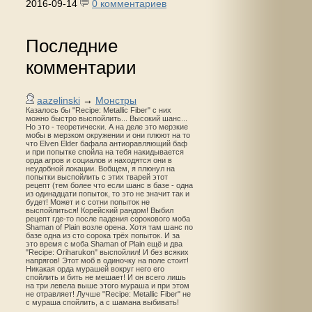
2016-09-14
0 комментариев
Последние
комментарии
aazelinski
→
Монстры
Казалось бы "Recipe: Metallic Fiber" с них
можно быстро выспойлить... Высокий шанс...
Но это - теоретически. А на деле это мерзкие
мобы в мерзком окружении и они плюют на то
что Elven Elder бафала антиоравляющий баф
и при попытке спойла на тебя накидывается
орда агров и социалов и находятся они в
неудобной локации. Вобщем, я плюнул на
попытки выспойлить с этих тварей этот
рецепт (тем более что если шанс в базе - одна
из одинадцати попыток, то это не значит так и
будет! Может и с сотни попыток не
выспойлиться! Корейский рандом! Выбил
рецепт где-то после падения сорокового моба
Shaman of Plain возле орена. Хотя там шанс по
базе одна из сто сорока трёх попыток. И за
это время с моба Shaman of Plain ещё и два
"Recipe: Oriharukon" выспойлил! И без всяких
напрягов! Этот моб в одиночку на поле стоит!
Никакая орда мурашей вокруг него его
спойлить и бить не мешает! И он всего лишь
на три левела выше этого мураша и при этом
не отравляет! Лучше "Recipe: Metallic Fiber" не
с мураша спойлить, а с шамана выбивать!