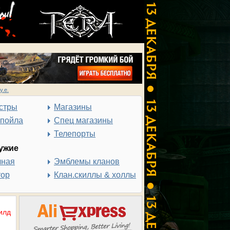
у.е.
стры
Магазины
спойла
Спец магазины
Телепорты
ужие
чная
Эмблемы кланов
тор
Клан.скиллы & холлы
илд