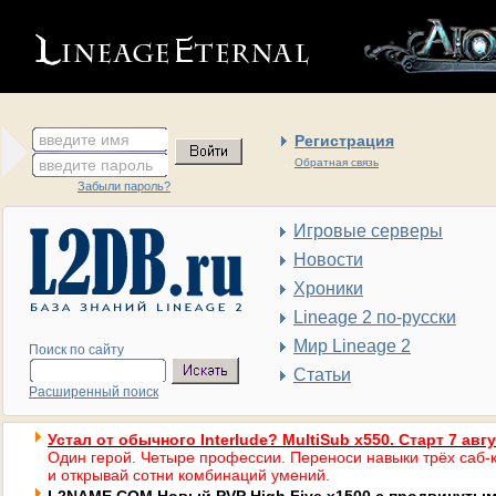
введите имя
Регистрация
введите пароль
Обратная связь
Забыли пароль?
Игровые серверы
Новости
Хроники
Lineage 2 по-русски
Мир Lineage 2
Поиск по сайту
Статьи
Расширенный поиск
Устал от обычного Interlude? MultiSub x550. Старт 7 авг
Один герой. Четыре профессии. Переноси навыки трёх саб-к
и открывай сотни комбинаций умений.