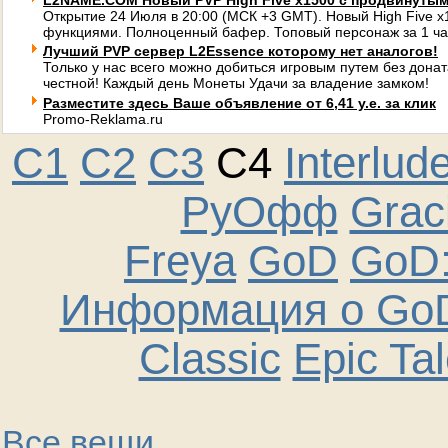
L2NAME.COM Новый PVP High Five x1500 с продвинуты
Открытие 24 Июля в 20:00 (МСК +3 GMT). Новый High Five 
функциями. Полноценный бафер. Топовый персонаж за 1 ча
Лучший PVP сервер L2Essence которому нет аналогов!
Только у нас всего можно добиться игровым путем без донат
честной! Каждый день Монеты Удачи за владение замком!
Разместите здесь Ваше объявление от 6,41 у.е. за клик
Promo-Reklama.ru
C1
C2
C3
C4
Interlud
РуОфф
Graci
Freya
GoD
GoD:
Информация о GoD
Classic
Epic Ta
Все вещи