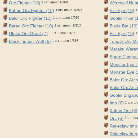
Orc Fighter (10)
1 шт, шанс 1/260
Werewolf Hunt
Kaboo Orc Fighter (10)
1 шт, шанс 1/260
Evil Eye (10)
1
Balor Orc Fighter (10)
1 шт, шанс 1/260
Goblin Thief (
Baraq Orc Fighter (10)
1 шт, шанс 1/313
Blade Bat (10)
Utuku Orc Grunt (7)
1 шт, шанс 1/487
Evil Eye (10)
1
Black Timber Wolf (6)
1 шт, шанс 1/616
Tunath Orc M
Maraku Werewo
Spore Fungus 
Monster Eye T
Monster Eye (
Balor Orc Arch
Balor Orc Arch
Goblin Brigand
Imp (6)
1 шт, ш
Kaboo Orc (6)
Orc (6)
1 шт, ша
Rakeclaw Imp 
Rakeclaw Imp 