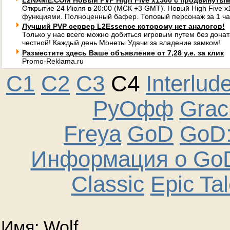
L2NAME.COM Новый PVP High Five x1500 с продвинуты
Открытие 24 Июля в 20:00 (МСК +3 GMT). Новый High Five 
функциями. Полноценный бафер. Топовый персонаж за 1 ча
Лучший PVP сервер L2Essence которому нет аналогов!
Только у нас всего можно добиться игровым путем без донат
честной! Каждый день Монеты Удачи за владение замком!
Разместите здесь Ваше объявление от 7,28 у.е. за клик
Promo-Reklama.ru
C1
C2
C3
C4
Interlud
РуОфф
Graci
Freya
GoD
GoD:
Информация о GoD
Classic
Epic Ta
Имя: Wolf