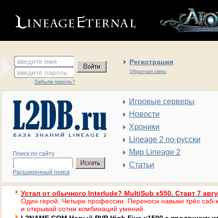
введите имя
Регистрация
введите пароль
Обратная связь
Забыли пароль?
Игровые серверы
Новости
Хроники
Lineage 2 по-русски
Мир Lineage 2
Поиск по сайту
Статьи
Расширенный поиск
Устал от обычного Interlude? MultiSub x550. Старт 7 авг
Один герой. Четыре профессии. Переноси навыки трёх саб-к
и открывай сотни комбинаций умений.