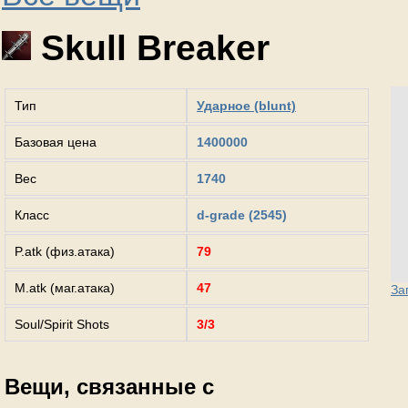
Skull Breaker
Тип
Ударное (blunt)
Базовая цена
1400000
Вес
1740
Класс
d-grade (2545)
P.atk (физ.атака)
79
M.atk (маг.атака)
47
За
Soul/Spirit Shots
3/3
Вещи, связанные с