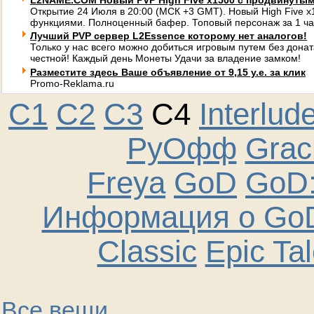
L2NAME.COM Новый PVP High Five x1500 с продвинуты
Открытие 24 Июля в 20:00 (МСК +3 GMT). Новый High Five 
функциями. Полноценный бафер. Топовый персонаж за 1 ча
Лучший PVP сервер L2Essence которому нет аналогов!
Только у нас всего можно добиться игровым путем без донат
честной! Каждый день Монеты Удачи за владение замком!
Разместите здесь Ваше объявление от 9,15 у.е. за клик
Promo-Reklama.ru
C1
C2
C3
C4
Interlud
РуОфф
Graci
Freya
GoD
GoD:
Информация о GoD
Classic
Epic Ta
Все вещи