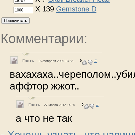
X 139
Gemstone D
Пересчитать
Комментарии:
Гость
#
0
16 февраля 2009 13:58
вахахаха..череполом..убил
аффтор жжот..
Гость
#
0
27 марта 2012 14:25
а что не так
Хочешь узнать, что напиш