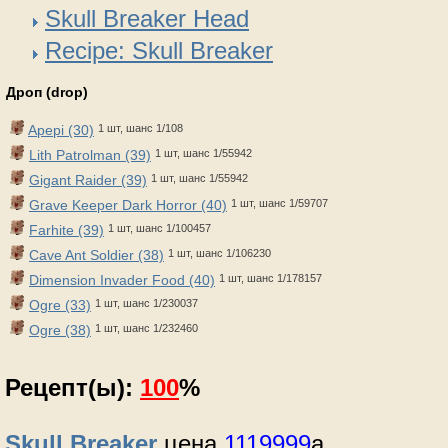
Skull Breaker Head
Recipe: Skull Breaker
Дроп (drop)
Apepi (30)
1 шт, шанс 1/108
Lith Patrolman (39)
1 шт, шанс 1/55942
Gigant Raider (39)
1 шт, шанс 1/55942
Grave Keeper Dark Horror (40)
1 шт, шанс 1/59707
Farhite (39)
1 шт, шанс 1/100457
Cave Ant Soldier (38)
1 шт, шанс 1/106230
Dimension Invader Food (40)
1 шт, шанс 1/178157
Ogre (33)
1 шт, шанс 1/230037
Ogre (38)
1 шт, шанс 1/232460
Рецепт(ы):
100
%
Skull Breaker
цена
1119999
a