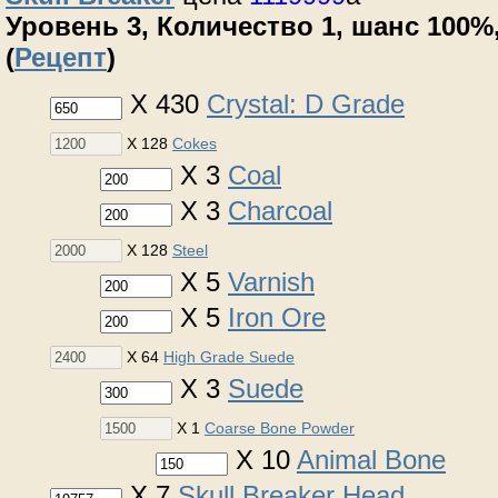
Уровень 3, Количество 1, шанс 100%,
(
Рецепт
)
X 430
Crystal: D Grade
X 128
Cokes
X 3
Coal
X 3
Charcoal
X 128
Steel
X 5
Varnish
X 5
Iron Ore
X 64
High Grade Suede
X 3
Suede
X 1
Coarse Bone Powder
X 10
Animal Bone
X 7
Skull Breaker Head