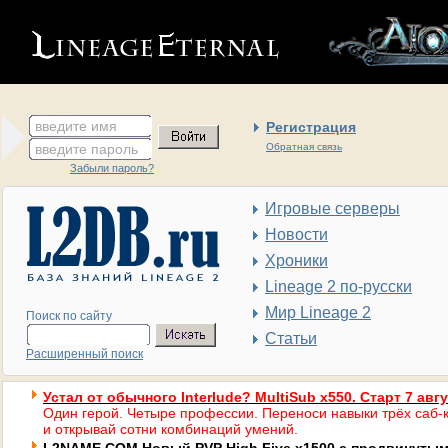
введите имя
Регистрация
введите пароль
Обратная связь
Забыли пароль?
Игровые серверы
Новости
Хроники
Lineage 2 по-русски
Мир Lineage 2
Поиск по сайту
Статьи
Расширенный поиск
Устал от обычного Interlude? MultiSub x550. Старт 7 авг
Один герой. Четыре профессии. Переноси навыки трёх саб-к
и открывай сотни комбинаций умений.