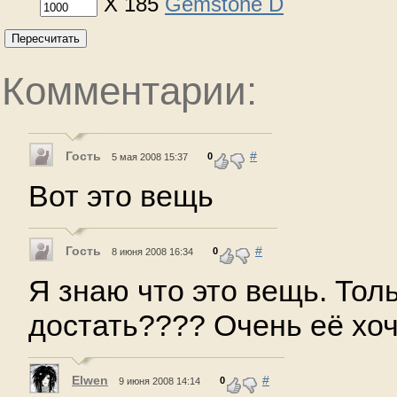
X 185
Gemstone D
Пересчитать
Комментарии:
Гость
#
0
5 мая 2008 15:37
Вот это вещь
Гость
#
0
8 июня 2008 16:34
Я знаю что это вещь. Толь
достать???? Очень её хо
Elwen
#
0
9 июня 2008 14:14