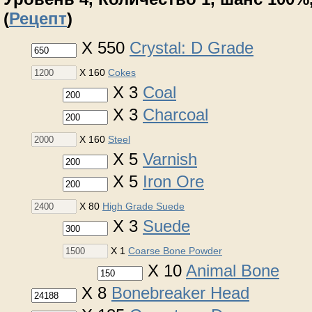
(
Рецепт
)
X 550
Crystal: D Grade
X 160
Cokes
X 3
Coal
X 3
Charcoal
X 160
Steel
X 5
Varnish
X 5
Iron Ore
X 80
High Grade Suede
X 3
Suede
X 1
Coarse Bone Powder
X 10
Animal Bone
X 8
Bonebreaker Head