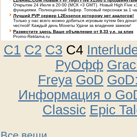
L2NAME.COM Новый PVP High Five x1500 с продвинуты
Открытие 24 Июля в 20:00 (МСК +3 GMT). Новый High Five 
функциями. Полноценный бафер. Топовый персонаж за 1 ча
Лучший PVP сервер L2Essence которому нет аналогов!
Только у нас всего можно добиться игровым путем без донат
честной! Каждый день Монеты Удачи за владение замком!
Разместите здесь Ваше объявление от 8,33 у.е. за клик
Promo-Reklama.ru
C1
C2
C3
C4
Interlud
РуОфф
Graci
Freya
GoD
GoD:
Информация о GoD
Classic
Epic Ta
Все вещи