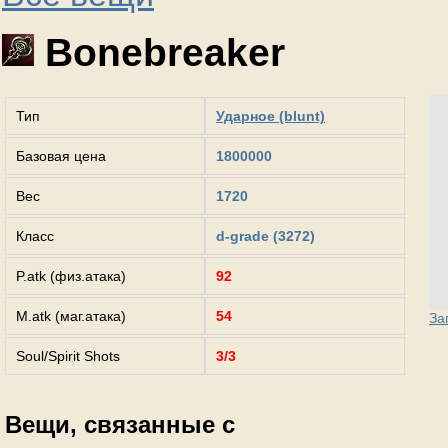
Bonebreaker
Тип
Ударное (blunt)
Базовая цена
1800000
Вес
1720
Класс
d-grade (3272)
P.atk (физ.атака)
92
M.atk (маг.атака)
54
За
Soul/Spirit Shots
3/3
Вещи, связанные с