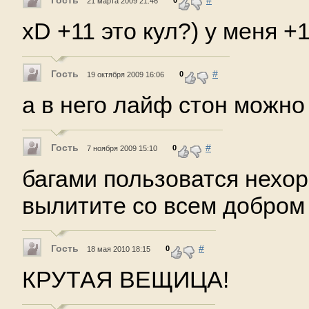
21 марта 2009 21:46
xD +11 это кул?) у меня +
Гость
#
0
19 октября 2009 16:06
а в него лайф стон можно
Гость
#
0
7 ноября 2009 15:10
багами пользоватся нехор
вылитите со всем добром 
Гость
#
0
18 мая 2010 18:15
КРУТАЯ ВЕЩИЦА!