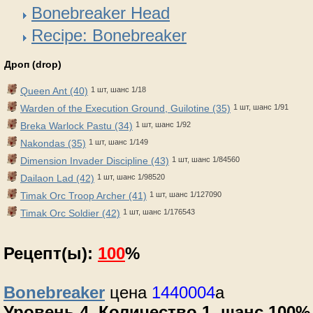
Bonebreaker Head
Recipe: Bonebreaker
Дроп (drop)
Queen Ant (40)
1 шт, шанс 1/18
Warden of the Execution Ground, Guilotine (35)
1 шт, шанс 1/91
Breka Warlock Pastu (34)
1 шт, шанс 1/92
Nakondas (35)
1 шт, шанс 1/149
Dimension Invader Discipline (43)
1 шт, шанс 1/84560
Dailaon Lad (42)
1 шт, шанс 1/98520
Timak Orc Troop Archer (41)
1 шт, шанс 1/127090
Timak Orc Soldier (42)
1 шт, шанс 1/176543
Рецепт(ы):
100
%
Bonebreaker
цена
1440004
a
Уровень 4, Количество 1, шанс 100%,