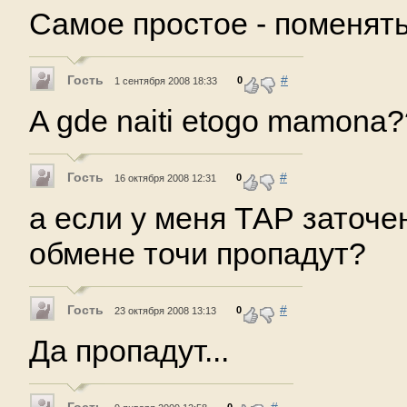
Самое простое - поменять
Гость
#
0
1 сентября 2008 18:33
A gde naiti etogo mamona
Гость
#
0
16 октября 2008 12:31
a eсли у меня ТАР заточен
обмене точи пропадут?
Гость
#
0
23 октября 2008 13:13
Да пропадут...
Гость
#
0