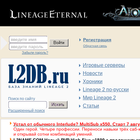
введите имя
Регистрация
введите пароль
Обратная связь
Забыли пароль?
Игровые серверы
Новости
Хроники
Lineage 2 по-русски
Мир Lineage 2
Поиск по сайту
Статьи
Расширенный поиск
Устал от обычного Interlude? MultiSub x550. Старт 7 авг
Один герой. Четыре профессии. Переноси навыки трёх саб-к
и открывай сотни комбинаций умений.