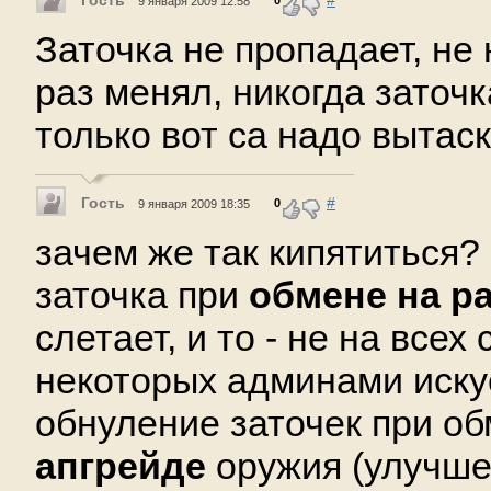
9 января 2009 12:58
Заточка не пропадает, не 
раз менял, никогда заточк
только вот са надо вытас
Гость
#
0
9 января 2009 18:35
зачем же так кипятиться? 
заточка при
обмене на р
слетает, и то - не на всех 
некоторых админами иску
обнуление заточек при об
апгрейде
оружия (улучше