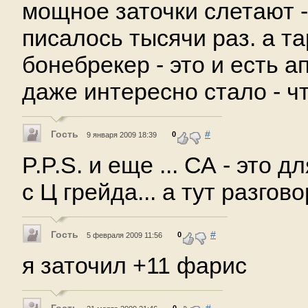
мощное заточки слетают -
писалось тысячи раз. а т
бонебрекер - это и есть апг
даже интересно стало - ч
Гость
#
0
9 января 2009 18:39
P.P.S. и еще ... СА - это 
с Ц грейда... а тут разгов
Гость
#
0
5 февраля 2009 11:56
я заточил +11 фарис
Гость
#
0