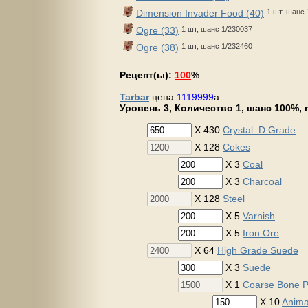
Dimension Invader Food (40)
1 шт, шанс 
Ogre (33)
1 шт, шанс 1/230037
Ogre (38)
1 шт, шанс 1/232460
Рецепт(ы):
100
%
Tarbar
цена
1119999
a
Уровень 3, Количество 1, шанс 100%, m
X 430
Crystal: D Grade
X 128
Cokes
X 3
Coal
X 3
Charcoal
X 128
Steel
X 5
Varnish
X 5
Iron Ore
X 64
High Grade Suede
X 3
Suede
X 1
Coarse Bone 
X 10
Anima