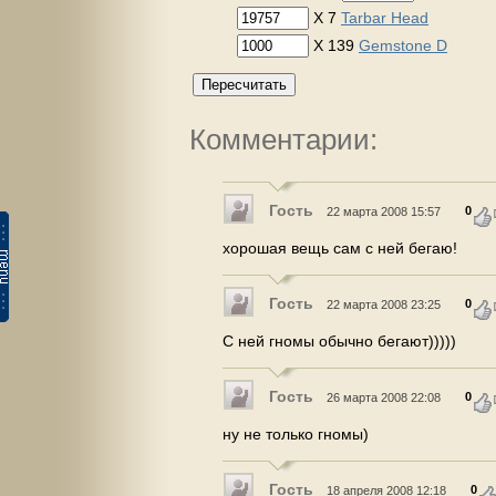
X 7
Tarbar Head
X 139
Gemstone D
Пересчитать
Комментарии:
Гость
0
22 марта 2008 15:57
хорошая вещь сам с ней бегаю!
Гость
0
22 марта 2008 23:25
С ней гномы обычно бегают)))))
Гость
0
26 марта 2008 22:08
ну не только гномы)
Гость
0
18 апреля 2008 12:18