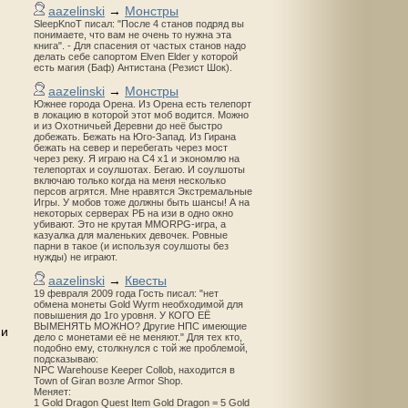
aazelinski
→
Монстры
SleepKnoT писал: "После 4 станов подряд вы
понимаете, что вам не очень то нужна эта
книга". - Для спасения от частых станов надо
делать себе сапортом Elven Elder у которой
есть магия (Баф) Антистана (Резист Шок).
aazelinski
→
Монстры
Южнее города Орена. Из Орена есть телепорт
в локацию в которой этот моб водится. Можно
и из Охотничьей Деревни до неё быстро
добежать. Бежать на Юго-Запад. Из Гирана
бежать на север и перебегать через мост
через реку. Я играю на С4 х1 и экономлю на
телепортах и соулшотах. Бегаю. И соулшоты
включаю только когда на меня несколько
персов агрятся. Мне нравятся Экстремальные
Игры. У мобов тоже должны быть шансы! А на
некоторых серверах РБ на изи в одно окно
убивают. Это не крутая MMORPG-игра, а
казуалка для маленьких девочек. Ровные
парни в такое (и используя соулшоты без
нужды) не играют.
aazelinski
→
Квесты
19 февраля 2009 года Гость писал: "нет
обмена монеты Gold Wyrm необходимой для
повышения до 1го уровня. У КОГО ЕЁ
ВЫМЕНЯТЬ МОЖНО? Другие НПС имеющие
 и
дело с монетами её не меняют." Для тех кто,
подобно ему, столкнулся с той же проблемой,
подсказываю:
NPC Warehouse Keeper Collob, находится в
Town of Giran возле Armor Shop.
Меняет:
1 Gold Dragon Quest Item Gold Dragon = 5 Gold