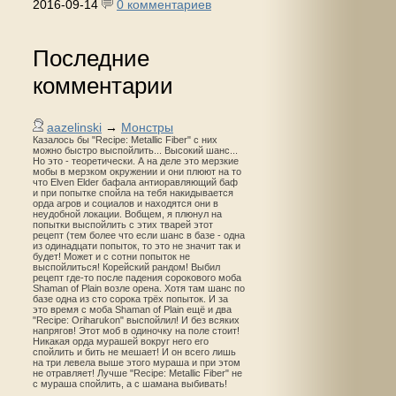
2016-09-14
0 комментариев
Последние
комментарии
aazelinski
→
Монстры
Казалось бы "Recipe: Metallic Fiber" с них
можно быстро выспойлить... Высокий шанс...
Но это - теоретически. А на деле это мерзкие
мобы в мерзком окружении и они плюют на то
что Elven Elder бафала антиоравляющий баф
и при попытке спойла на тебя накидывается
орда агров и социалов и находятся они в
неудобной локации. Вобщем, я плюнул на
попытки выспойлить с этих тварей этот
рецепт (тем более что если шанс в базе - одна
из одинадцати попыток, то это не значит так и
будет! Может и с сотни попыток не
выспойлиться! Корейский рандом! Выбил
рецепт где-то после падения сорокового моба
Shaman of Plain возле орена. Хотя там шанс по
базе одна из сто сорока трёх попыток. И за
это время с моба Shaman of Plain ещё и два
"Recipe: Oriharukon" выспойлил! И без всяких
напрягов! Этот моб в одиночку на поле стоит!
Никакая орда мурашей вокруг него его
спойлить и бить не мешает! И он всего лишь
на три левела выше этого мураша и при этом
не отравляет! Лучше "Recipe: Metallic Fiber" не
с мураша спойлить, а с шамана выбивать!