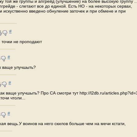
 той же группы и апгрейд (улучшение) на более высокую группу ..
пгрейде - слетают все до единой. Есть НО - на некоторых сервах,
и искуственно введено обнуление заточек и при обмене и при
#
е точки не проподают
#
ак ваще улучшыть?
#
ак ваще улучшыть? Про СА смотри тут http://l2db.ru/articles.php?id=
очи чтоли...
#
хая вещь.У воинов на него скилов больше чем на мечи кстати,