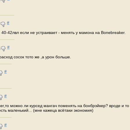
#
 40-42лвл если не устраивает - менять у мамона на Bonebreaker.
#
асход сосок тото же ,а урон больше.
#
#
er,то можно ли курсед мангач поменять на бонбрэйкер? вроде и то
есть маленький... (мне кажеца всётаки экономия)
#