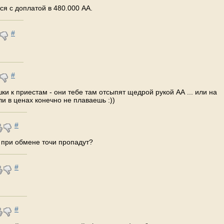
ся с доплатой в 480.000 АА.
#
#
шки к приестам - они тебе там отсыпят щедрой рукой АА ... или на
ли в ценах конечно не плаваешь :))
#
о при обмене точи пропадут?
#
#