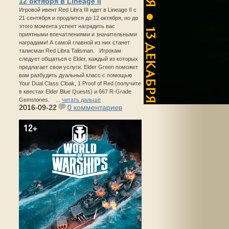
12 октября в Lineage II
Игровой ивент Red Libra III идет в Lineage II с
21 сентября и продлится до 12 октября, но до
этого момента успеет наградить вас
приятными впечатлениями и значительными
наградами! А самой главной из них станет
талисман Red Libra Talisman. Игрокам
следует общаться с Elder, каждый из которых
предлагает свои услуги. Elder Green поможет
вам разбудить дуальный класс с помощью
Your Dual Class Cloak, 1 Proof of Red (получите
в квестах Elder Blue Quests) и 667 R-Grade
Gemstones. ...
читать дальше
2016-09-22
0 комментариев