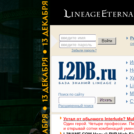
введите имя
Р
введите пароль
Об
Забыли пароль?
И
Н
Х
L
М
Поиск по сайту
С
Расширенный поиск
Устал от обычного Interlude? Mul
Один герой. Четыре профессии. Пе
и открывай сотни комбинаций умен