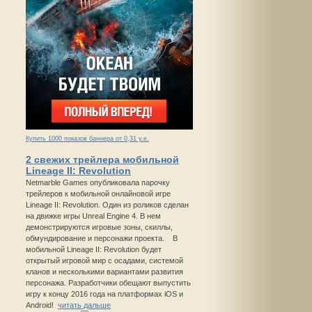
Купить 1000 показов баннера от 0,31 у.е.
2 свежих трейлера мобильной
Lineage II: Revolution
Netmarble Games опубликовала парочку
трейлеров к мобильной онлайновой игре
Lineage II: Revolution. Один из роликов сделан
на движке игры Unreal Engine 4. В нем
демонстрируются игровые зоны, скиллы,
обмундирование и персонажи проекта. В
мобильной Lineage II: Revolution будет
открытый игровой мир с осадами, системой
кланов и несколькими вариантами развития
персонажа. Разработчики обещают выпустить
игру к концу 2016 года на платформах iOS и
Android!
читать дальше