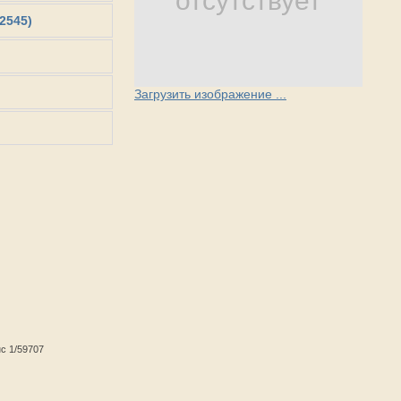
отсутствует
(2545)
Загрузить изображение ...
нс 1/59707