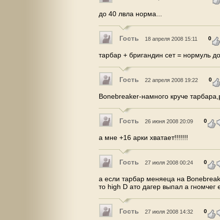
до 40 лвла норма...
Гость
0
18 апреля 2008 15:11
тарбар + бригандин сет = нормуль до
Гость
0
22 апреля 2008 19:22
Bonebreaker-намного круче тарбара,р
Гость
0
26 июня 2008 20:09
а мне +16 арки хватает!!!!!!!
Гость
0
27 июля 2008 00:24
а если тарбар меняеца на Bonebreak
то high D ато дагер выпал а гномчег 
Гость
0
27 июля 2008 14:32