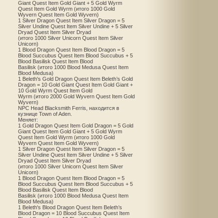
Giant Quest Item Gold Giant + 5 Gold Wyrm
Quest Item Gold Wyrm (итого 1000 Gold
Wyvern Quest Item Gold Wyvern)
1 Silver Dragon Quest Item Silver Dragon = 5
Silver Undine Quest Item Silver Undine + 5 Silver
Dryad Quest Item Silver Dryad
(итого 1000 Silver Unicorn Quest Item Silver
Unicorn)
1 Blood Dragon Quest Item Blood Dragon = 5
Blood Succubus Quest Item Blood Succubus + 5
Blood Basilisk Quest Item Blood
Basilisk (итого 1000 Blood Medusa Quest Item
Blood Medusa)
1 Beleth's Gold Dragon Quest Item Beleth’s Gold
Dragon = 10 Gold Giant Quest Item Gold Giant +
10 Gold Wyrm Quest Item Gold
Wyrm (итого 2000 Gold Wyvern Quest Item Gold
Wyvern)
NPC Head Blacksmith Ferris, находится в
кузнице Town of Aden.
Меняет:
1 Gold Dragon Quest Item Gold Dragon = 5 Gold
Giant Quest Item Gold Giant + 5 Gold Wyrm
Quest Item Gold Wyrm (итого 1000 Gold
Wyvern Quest Item Gold Wyvern)
1 Silver Dragon Quest Item Silver Dragon = 5
Silver Undine Quest Item Silver Undine + 5 Silver
Dryad Quest Item Silver Dryad
(итого 1000 Silver Unicorn Quest Item Silver
Unicorn)
1 Blood Dragon Quest Item Blood Dragon = 5
Blood Succubus Quest Item Blood Succubus + 5
Blood Basilisk Quest Item Blood
Basilisk (итого 1000 Blood Medusa Quest Item
Blood Medusa)
1 Beleth's Blood Dragon Quest Item Beleth’s
Blood Dragon = 10 Blood Succubus Quest Item