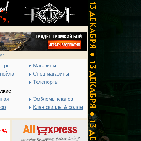
у.е.
стры
Магазины
спойла
Спец магазины
Телепорты
ужие
чная
Эмблемы кланов
тор
Клан.скиллы & холлы
илд