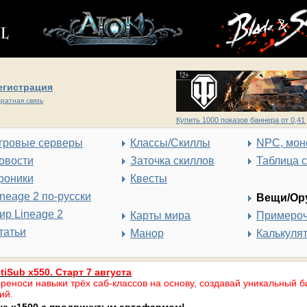
егистрация
ратная связь
Купить 1000 показов баннера от 0,41 
гровые серверы
Классы/Скиллы
NPC, мон
овости
Заточка скиллов
Таблица 
роники
Квесты
ineage 2 по-русски
Вещи/Ор
ир Lineage 2
Карты мира
Примеро
татьи
Манор
Калькуля
tiSub x550. Старт 7 августа
реноси навыки трёх саб-классов на основу, создавай уникальный б
ий.