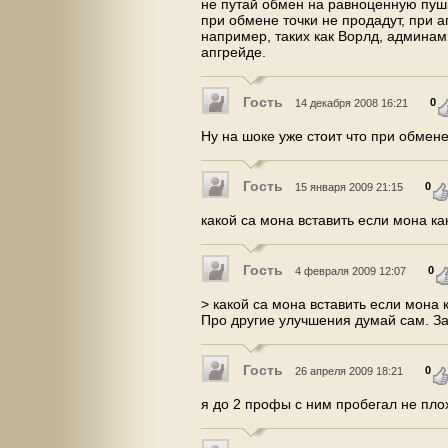
не путай обмен на равноценную пушку
при обмене точки не продадут, при а
например, таких как Ворлд, админам
апгрейде.
Гость
0
14 декабря 2008 16:21
Ну на шоке уже стоит что при обмен
Гость
0
15 января 2009 21:15
какой са мона вставить если мона к
Гость
0
4 февраля 2009 12:07
> какой са мона вставить если мона к
Про другие улучшения думай сам. Зат
Гость
0
26 апреля 2009 18:21
я до 2 профы с ним пробегал не пло