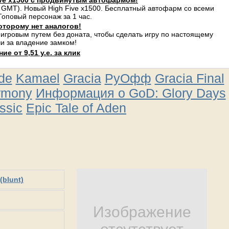
ve x1500 с продвинутым автофармом!
 GMT). Новый High Five x1500. Бесплатный автофарм со всеми
оповый персонаж за 1 час.
оторому нет аналогов!
 игровым путем без доната, чтобы сделать игру по настоящему
и за владение замком!
е от 9,51 у.е. за клик
ude
Kamael
Gracia
РуОфф
Gracia Final
rmony
Информация о GoD: Glory Days
ssic
Epic Tale of Aden
(blunt)
Изображение