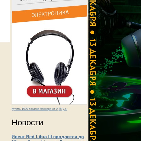
Купить 1000 показов баннера от 0,25 у.е.
Новости
Ивент Red Libra III продлится до