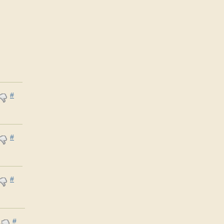
#
#
#
#