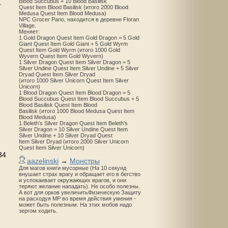
.
Blood Succubus + 10 Blood Basilisk
Quest Item Blood Basilisk (итого 2000 Blood
Medusa Quest Item Blood Medusa)
NPC Grocer Pano, находится в деревне Floran
Village.
Меняет:
1 Gold Dragon Quest Item Gold Dragon = 5 Gold
Giant Quest Item Gold Giant + 5 Gold Wyrm
Quest Item Gold Wyrm (итого 1000 Gold
Wyvern Quest Item Gold Wyvern)
1 Silver Dragon Quest Item Silver Dragon = 5
Silver Undine Quest Item Silver Undine + 5 Silver
Dryad Quest Item Silver Dryad
(итого 1000 Silver Unicorn Quest Item Silver
Unicorn)
1 Blood Dragon Quest Item Blood Dragon = 5
Blood Succubus Quest Item Blood Succubus + 5
Blood Basilisk Quest Item Blood
Basilisk (итого 1000 Blood Medusa Quest Item
Blood Medusa)
1 Beleth's Silver Dragon Quest Item Beleth’s
Silver Dragon = 10 Silver Undine Quest Item
Silver Undine + 10 Silver Dryad Quest
Item Silver Dryad (итого 2000 Silver Unicorn
Quest Item Silver Unicorn)
34
aazelinski
→
Монстры
Для магов книги мусорные (На 10 секунд
внушает страх врагу и обращает его в бегство
и успокаивает окружающих врагов, и они
теряют желание нападать). Не особо полезны.
А вот для орков увеличитьФизическую Защиту
на расходуя MP во время действия умения -
может быть полезным. На этих мобов надо
зергом ходить.