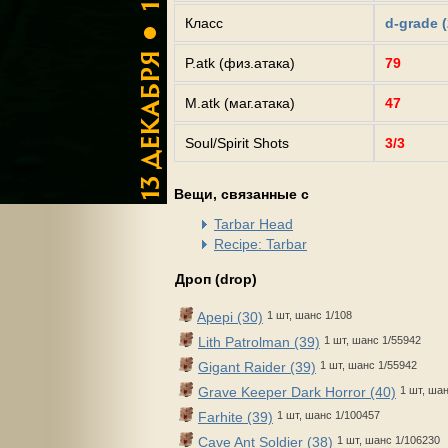
Класс
d-grade 
P.atk (физ.атака)
79
M.atk (маг.атака)
47
Soul/Spirit Shots
3/3
Вещи, связанные с
Tarbar Head
Recipe: Tarbar
Дроп (drop)
Apepi (30)
1 шт, шанс 1/108
Lith Patrolman (39)
1 шт, шанс 1/55942
Gigant Raider (39)
1 шт, шанс 1/55942
Grave Keeper Dark Horror (40)
1 шт, ша
Farhite (39)
1 шт, шанс 1/100457
Cave Ant Soldier (38)
1 шт, шанс 1/106230