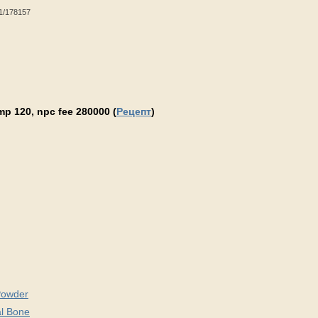
1/178157
p 120, npc fee 280000 (
Рецепт
)
Powder
l Bone