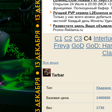
L2NAME.COM Новый PVP High Fi
Открытие 24 Июля в 20:00 (МСК +3
функциями. Полноценный бафер. Т
Лучший PVP сервер L2Essence к
Только у нас всего можно добиться
честной! Каждый день Монеты Удач
Разместите здесь Ваше объявлени
Promo-Reklama.ru
C1
C2
C3
C4
Interl
Freya
GoD
GoD: Ha
Cla
Все вещи
Tarbar
Тип
Ударное 
Базовая цена
1400000
Вес
1730