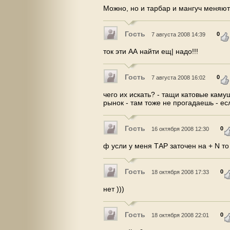
Можно, но и тарбар и мангуч меняют
Гость
0
7 августа 2008 14:39
ток эти АА найти ещ| надо!!!
Гость
0
7 августа 2008 16:02
чего их искать? - тащи катовые каму
рынок - там тоже не прогадаешь - ес
Гость
0
16 октября 2008 12:30
ф усли у меня ТАР заточен на + N т
Гость
0
18 октября 2008 17:33
нет )))
Гость
0
18 октября 2008 22:01