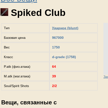
Spiked Club
Тип
Ударное (blunt)
Базовая цена
967000
Вес
1750
Класс
d-grade (1758)
P.atk (физ.атака)
64
M.atk (маг.атака)
39
За
Soul/Spirit Shots
2/2
Вещи, связанные с