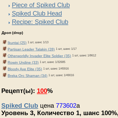
Piece of Spiked Club
Spiked Club Head
Recipe: Spiked Club
Дроп (drop)
Ikuntai (25)
1 шт, шанс 1/13
Partisan Leader Talakin (28)
1 шт, шанс 1/17
Otherworldly Invader Elite Soldier (35)
1 шт, шанс 1/8612
Rowin Undine (33)
1 шт, шанс 1/32685
Bloody Axe Elite (35)
1 шт, шанс 1/45916
Breka Orc Shaman (34)
1 шт, шанс 1/49016
Рецепт(ы):
100
%
Spiked Club
цена
773602
a
Уровень 3, Количество 1, шанс 100%,