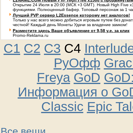
L2NAME.COM Новый PVP High Five x1500 с продвинуты
Открытие 24 Июля в 20:00 (МСК +3 GMT). Новый High Five 
функциями. Полноценный бафер. Топовый персонаж за 1 ча
Лучший PVP сервер L2Essence которому нет аналогов!
Только у нас всего можно добиться игровым путем без донат
честной! Каждый день Монеты Удачи за владение замком!
Разместите здесь Ваше объявление от 9,58 у.е. за клик
Promo-Reklama.ru
C1
C2
C3
C4
Interlud
РуОфф
Graci
Freya
GoD
GoD:
Информация о GoD
Classic
Epic Ta
Все вещи