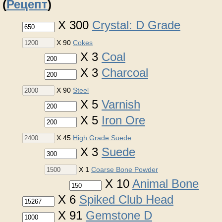
(
Рецепт
)
X 300
Crystal: D Grade
X 90
Cokes
X 3
Coal
X 3
Charcoal
X 90
Steel
X 5
Varnish
X 5
Iron Ore
X 45
High Grade Suede
X 3
Suede
X 1
Coarse Bone Powder
X 10
Animal Bone
X 6
Spiked Club Head
X 91
Gemstone D