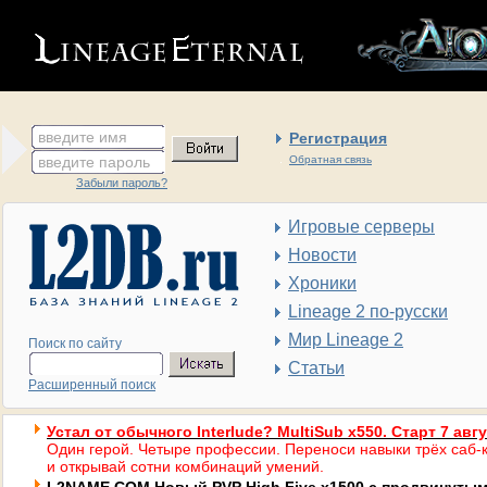
введите имя
Регистрация
введите пароль
Обратная связь
Забыли пароль?
Игровые серверы
Новости
Хроники
Lineage 2 по-русски
Мир Lineage 2
Поиск по сайту
Статьи
Расширенный поиск
Устал от обычного Interlude? MultiSub x550. Старт 7 авг
Один герой. Четыре профессии. Переноси навыки трёх саб-к
и открывай сотни комбинаций умений.