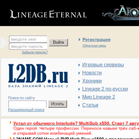
введите имя
Регистрация
введите пароль
Обратная связь
Забыли пароль?
Игровые серверы
Новости
Хроники
Lineage 2 по-русски
Мир Lineage 2
Поиск по сайту
Статьи
Расширенный поиск
Устал от обычного Interlude? MultiSub x550. Старт 7 авг
Один герой. Четыре профессии. Переноси навыки трёх саб-к
и открывай сотни комбинаций умений.