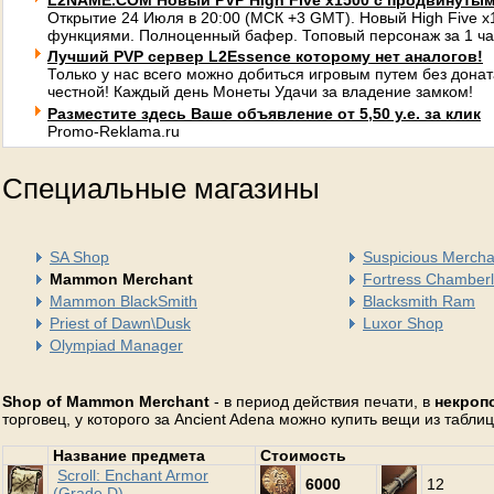
L2NAME.COM Новый PVP High Five x1500 с продвинуты
Открытие 24 Июля в 20:00 (МСК +3 GMT). Новый High Five 
функциями. Полноценный бафер. Топовый персонаж за 1 ча
Лучший PVP сервер L2Essence которому нет аналогов!
Только у нас всего можно добиться игровым путем без донат
честной! Каждый день Монеты Удачи за владение замком!
Разместите здесь Ваше объявление от 5,50 у.е. за клик
Promo-Reklama.ru
Специальные магазины
SA Shop
Suspicious Mercha
Mammon Merchant
Fortress Chamberl
Mammon BlackSmith
Blacksmith Ram
Priest of Dawn\Dusk
Luxor Shop
Olympiad Manager
Shop of Mammon Merchant
- в период действия печати, в
некроп
торговец, у которого за Ancient Adena можно купить вещи из табли
Название предмета
Стоимость
Scroll: Enchant Armor
6000
12
(Grade D)