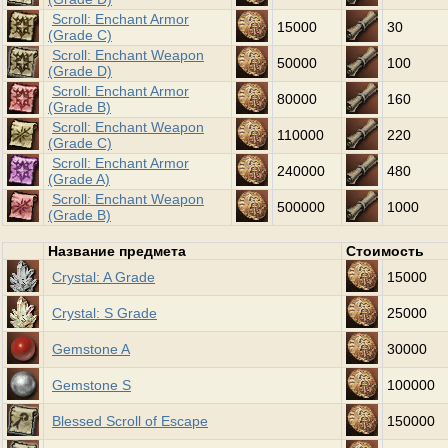
Scroll: Enchant Armor
15000
30
(Grade C)
Scroll: Enchant Weapon
50000
100
(Grade D)
Scroll: Enchant Armor
80000
160
(Grade B)
Scroll: Enchant Weapon
110000
220
(Grade C)
Scroll: Enchant Armor
240000
480
(Grade A)
Scroll: Enchant Weapon
500000
1000
(Grade B)
Название предмета
Стоимость
Crystal: A Grade
15000
Crystal: S Grade
25000
Gemstone A
30000
Gemstone S
100000
Blessed Scroll of Escape
150000