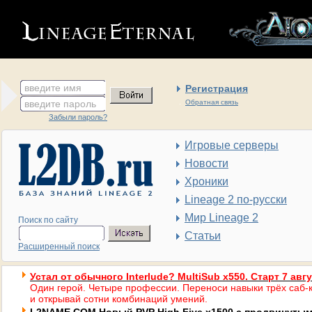
введите имя
Регистрация
введите пароль
Обратная связь
Забыли пароль?
Игровые серверы
Новости
Хроники
Lineage 2 по-русски
Мир Lineage 2
Поиск по сайту
Статьи
Расширенный поиск
Устал от обычного Interlude? MultiSub x550. Старт 7 авг
Один герой. Четыре профессии. Переноси навыки трёх саб-к
и открывай сотни комбинаций умений.