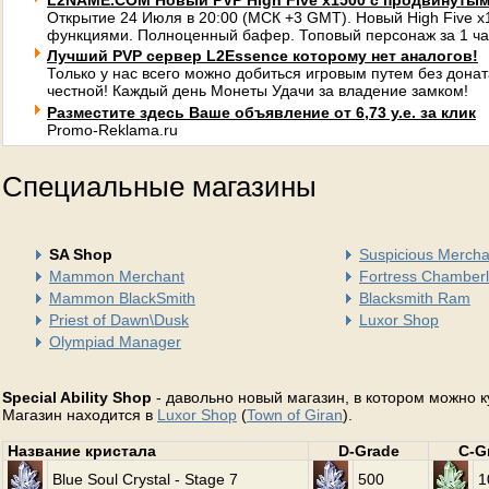
L2NAME.COM Новый PVP High Five x1500 с продвинуты
Открытие 24 Июля в 20:00 (МСК +3 GMT). Новый High Five 
функциями. Полноценный бафер. Топовый персонаж за 1 ча
Лучший PVP сервер L2Essence которому нет аналогов!
Только у нас всего можно добиться игровым путем без донат
честной! Каждый день Монеты Удачи за владение замком!
Разместите здесь Ваше объявление от 6,73 у.е. за клик
Promo-Reklama.ru
Специальные магазины
SA Shop
Suspicious Mercha
Mammon Merchant
Fortress Chamberl
Mammon BlackSmith
Blacksmith Ram
Priest of Dawn\Dusk
Luxor Shop
Olympiad Manager
Special Ability Shop
- давольно новый магазин, в котором можно к
Магазин находится в
Luxor Shop
(
Town of Giran
).
Название кристала
D-Grade
C-G
Blue Soul Crystal - Stage 7
500
1