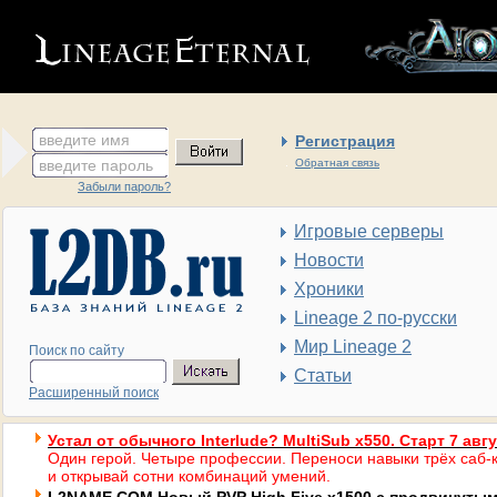
введите имя
Регистрация
введите пароль
Обратная связь
Забыли пароль?
Игровые серверы
Новости
Хроники
Lineage 2 по-русски
Мир Lineage 2
Поиск по сайту
Статьи
Расширенный поиск
Устал от обычного Interlude? MultiSub x550. Старт 7 авг
Один герой. Четыре профессии. Переноси навыки трёх саб-к
и открывай сотни комбинаций умений.