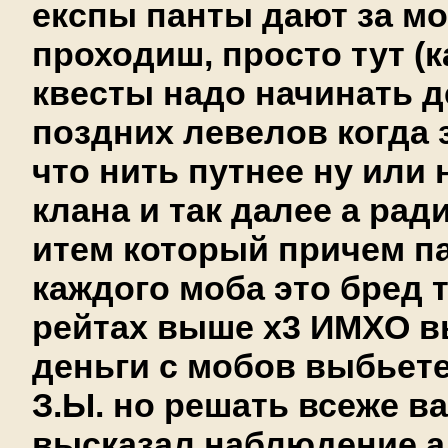
експы панты дают за мо
проходиш, просто тут (к
квесты надо начинать д
поздних левелов когда 
что нить путнее ну или 
клана и так далее а ради
итем который причем па
каждого моба это бред 
рейтах выше х3 ИМХО в
деньги с мобов выбьете.
З.Ы. но решать всеже ва
высказал наблюдение а 