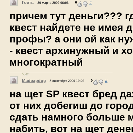
Гость
#
0
30 марта 2009 06:06
причем тут деньги??? г
квест найдете не имея 
профы? а они ой как н
- квест архинужный и х
многократный
Madcapdog
#
0
8 сентября 2009 19:02
на щет SP квест бред да
от них добегиш до город
сдать намного больше 
набить, вот на щет дене