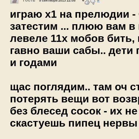
Гость
#
0
5 сентября 2013 22:05
играю x1 на прелюдии - 
затестим ... плюю вам в
левеле 11х мобов бить,
гавно ваши сабы.. дети 
и годами
щас поглядим.. там оч 
потерять вещи вот воз
без блесед сосок - их н
скастуешь пипец нервы 