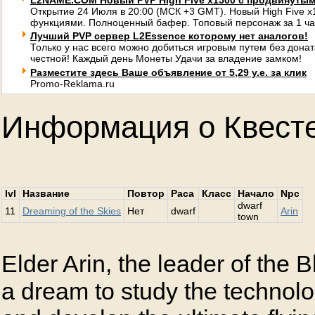
L2NAME.COM Новый PVP High Five x1500 с продвинуты
Открытие 24 Июля в 20:00 (МСК +3 GMT). Новый High Five 
функциями. Полноценный бафер. Топовый персонаж за 1 ча
Лучший PVP сервер L2Essence которому нет аналогов!
Только у нас всего можно добиться игровым путем без донат
честной! Каждый день Монеты Удачи за владение замком!
Разместите здесь Ваше объявление от 5,29 у.е. за клик
Promo-Reklama.ru
Информация о Квест
lvl
Название
Повтор
Раса
Класс
Начало
Npc
dwarf
11
Dreaming of the Skies
Нет
dwarf
Arin
town
Elder Arin, the leader of the B
a dream to study the technolog