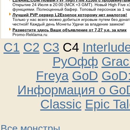
L2NAME.COM Новый PVP High Five x1500 с продвинуты
Открытие 24 Июля в 20:00 (МСК +3 GMT). Новый High Five 
функциями. Полноценный бафер. Топовый персонаж за 1 ча
Лучший PVP сервер L2Essence которому нет аналогов!
Только у нас всего можно добиться игровым путем без донат
честной! Каждый день Монеты Удачи за владение замком!
Разместите здесь Ваше объявление от 7,27 у.е. за клик
Promo-Reklama.ru
C1
C2
C3
C4
Interlud
РуОфф
Graci
Freya
GoD
GoD:
Информация о GoD
Classic
Epic Ta
Все монстры