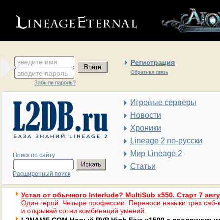
введите имя
Регистрация
введите пароль
Обратная связь
Забыли пароль?
Игровые серверы
Новости
Хроники
Lineage 2 по-русски
Мир Lineage 2
Поиск по сайту
Статьи
Расширенный поиск
Устал от обычного Interlude? MultiSub x550. Старт 7 авг
Один герой. Четыре профессии. Переноси навыки трёх саб-к
и открывай сотни комбинаций умений.