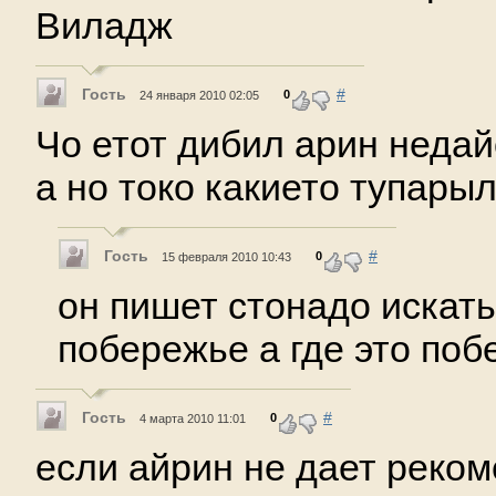
Виладж
Гость
#
0
24 января 2010 02:05
Чо етот дибил арин неда
а но токо какието тупары
Гость
#
0
15 февраля 2010 10:43
он пишет стонадо искат
побережье а где это поб
Гость
#
0
4 марта 2010 11:01
если айрин не дает реко