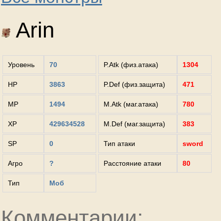
Arin
Уровень
70
P.Atk (физ.атака)
1304
HP
3863
P.Def (физ.защита)
471
MP
1494
M.Atk (маг.атака)
780
XP
429634528
M.Def (маг.защита)
383
SP
0
Тип атаки
sword
Агро
?
Расстояние атаки
80
Тип
Моб
Комментарии: