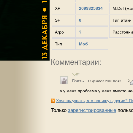
XP
2099325834
M.Def (ма
SP
0
Тип атаки
Агро
?
Расстояни
Тип
Моб
Комментарии:
Гость
0
17 декабря 2010 02:43
а у меня проблема у меня вместо нее
Хочешь узнать, что напишут другие? 
Только
зарегистрированные
пользо