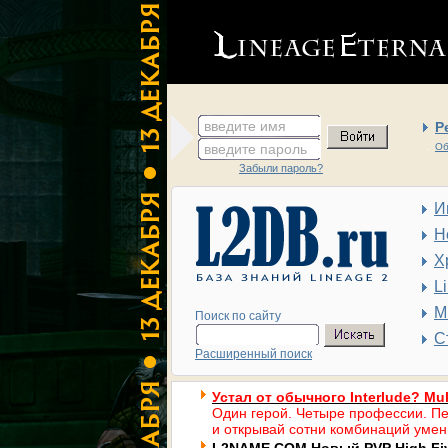
введите имя
Р
введите пароль
Об
Забыли пароль?
И
Н
Х
L
М
Поиск по сайту
С
Расширенный поиск
Устал от обычного Interlude? Mul
Один герой. Четыре профессии. Пе
и открывай сотни комбинаций умен