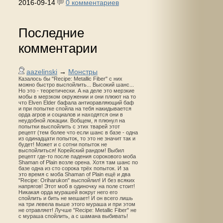
2016-09-14
0 комментариев
Последние
комментарии
aazelinski
→
Монстры
Казалось бы "Recipe: Metallic Fiber" с них
можно быстро выспойлить... Высокий шанс...
Но это - теоретически. А на деле это мерзкие
мобы в мерзком окружении и они плюют на то
что Elven Elder бафала антиоравляющий баф
и при попытке спойла на тебя накидывается
орда агров и социалов и находятся они в
неудобной локации. Вобщем, я плюнул на
попытки выспойлить с этих тварей этот
рецепт (тем более что если шанс в базе - одна
из одинадцати попыток, то это не значит так и
будет! Может и с сотни попыток не
выспойлиться! Корейский рандом! Выбил
рецепт где-то после падения сорокового моба
Shaman of Plain возле орена. Хотя там шанс по
базе одна из сто сорока трёх попыток. И за
это время с моба Shaman of Plain ещё и два
"Recipe: Oriharukon" выспойлил! И без всяких
напрягов! Этот моб в одиночку на поле стоит!
Никакая орда мурашей вокруг него его
спойлить и бить не мешает! И он всего лишь
на три левела выше этого мураша и при этом
не отравляет! Лучше "Recipe: Metallic Fiber" не
с мураша спойлить, а с шамана выбивать!