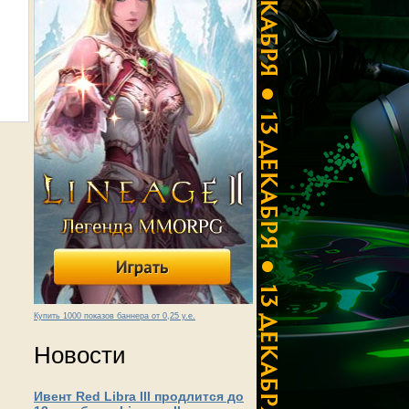
Купить 1000 показов баннера от 0,25 у.е.
Новости
Ивент Red Libra III продлится до