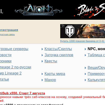
егистрация
ратная связь
Купить 1000 показов баннера от 0,41 
гровые серверы
Классы/Скиллы
NPC, мо
овости
Заточка скиллов
Таблица 
роники
Квесты
ineage 2 по-русски
Вещи/Ор
ир Lineage 2
Карты мира
Примеро
татьи
Манор
Калькуля
tiSub x550. Старт 7 августа
реноси навыки трёх саб-классов на основу, создавай уникальный б
ий.