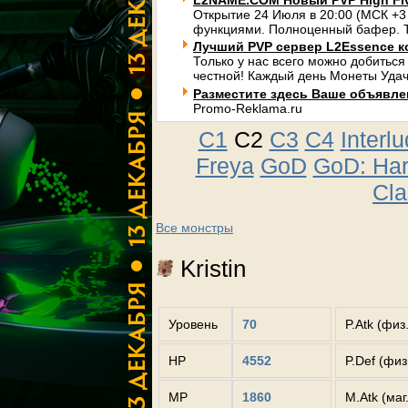
L2NAME.COM Новый PVP High Fi
Открытие 24 Июля в 20:00 (МСК +3
функциями. Полноценный бафер. Т
Лучший PVP сервер L2Essence к
Только у нас всего можно добиться
честной! Каждый день Монеты Удач
Разместите здесь Ваше объявлени
Promo-Reklama.ru
C1
C2
C3
C4
Interl
Freya
GoD
GoD: Ha
Cla
Все монстры
Kristin
Уровень
70
P.Atk (физ
HP
4552
P.Def (фи
MP
1860
M.Atk (маг