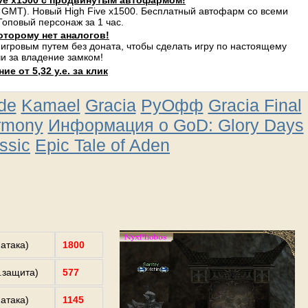
ve x1500 с продвинутым автофармом!
 GMT). Новый High Five x1500. Бесплатный автофарм со всеми
оповый персонаж за 1 час.
оторому нет аналогов!
 игровым путем без доната, чтобы сделать игру по настоящему
и за владение замком!
е от 5,32 у.е. за клик
ude
Kamael
Gracia
РуОфф
Gracia Final
rmony
Информация о GoD: Glory Days
ssic
Epic Tale of Aden
.атака)
1800
з.защита)
577
.атака)
1145