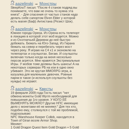
aazelinski
→
Монстры
SleepKnoT писал: "После 4 станов подряд вы
понимаете, что вам не очень то нужна эта
книга". - Для спасения от частых станов надо
делать себе сапортом Elven Elder у которой
есть магия (Баф) Антистана (Резист Шок).
aazelinski
→
Монстры
Южнее города Орена. Из Орена есть телепорт
в локацию в которой этот моб водится. Можно
и из Охотничьей Деревни до неё быстро
добежать. Бежать на Юго-Запад. Из Гирана
бежать на север и перебегать через мост
через реку. Я играю на С4 х1 и экономлю на
телепортах и соулшотах. Бегаю. И соулшоты
включаю только когда на меня несколько
персов агрятся. Мне нравятся Экстремальные
Игры. У мобов тоже должны быть шансы! А на
некоторых серверах РБ на изи в одно окно
убивают. Это не крутая MMORPG-игра, а
казуалка для маленьких девочек. Ровные
парни в такое (и используя соулшоты без
нужды) не играют.
aazelinski
→
Квесты
19 февраля 2009 года Гость писал: "нет
обмена монеты Gold Wyrm необходимой для
повышения до 1го уровня. У КОГО ЕЁ
ВЫМЕНЯТЬ МОЖНО? Другие НПС имеющие
дело с монетами её не меняют." Для тех кто,
подобно ему, столкнулся с той же проблемой,
подсказываю:
NPC Warehouse Keeper Collob, находится в
Town of Giran возле Armor Shop.
Меняет:
1 Gold Dragon Quest Item Gold Dragon = 5 Gold