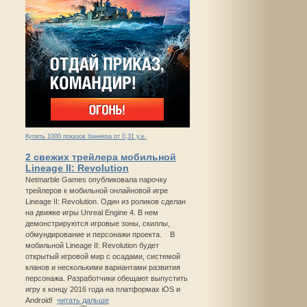
Купить 1000 показов баннера от 0,31 у.е.
2 свежих трейлера мобильной
Lineage II: Revolution
Netmarble Games опубликовала парочку
трейлеров к мобильной онлайновой игре
Lineage II: Revolution. Один из роликов сделан
на движке игры Unreal Engine 4. В нем
демонстрируются игровые зоны, скиллы,
обмундирование и персонажи проекта. В
мобильной Lineage II: Revolution будет
открытый игровой мир с осадами, системой
кланов и несколькими вариантами развития
персонажа. Разработчики обещают выпустить
игру к концу 2016 года на платформах iOS и
Android!
читать дальше