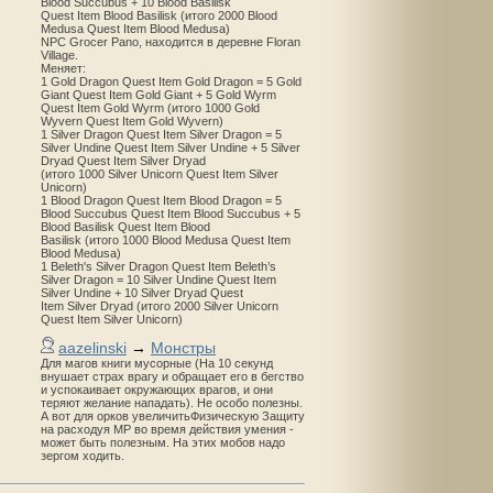
Blood Succubus + 10 Blood Basilisk
Quest Item Blood Basilisk (итого 2000 Blood
Medusa Quest Item Blood Medusa)
NPC Grocer Pano, находится в деревне Floran
Village.
Меняет:
1 Gold Dragon Quest Item Gold Dragon = 5 Gold
Giant Quest Item Gold Giant + 5 Gold Wyrm
Quest Item Gold Wyrm (итого 1000 Gold
Wyvern Quest Item Gold Wyvern)
1 Silver Dragon Quest Item Silver Dragon = 5
Silver Undine Quest Item Silver Undine + 5 Silver
Dryad Quest Item Silver Dryad
(итого 1000 Silver Unicorn Quest Item Silver
Unicorn)
1 Blood Dragon Quest Item Blood Dragon = 5
Blood Succubus Quest Item Blood Succubus + 5
Blood Basilisk Quest Item Blood
Basilisk (итого 1000 Blood Medusa Quest Item
Blood Medusa)
1 Beleth's Silver Dragon Quest Item Beleth’s
Silver Dragon = 10 Silver Undine Quest Item
Silver Undine + 10 Silver Dryad Quest
Item Silver Dryad (итого 2000 Silver Unicorn
Quest Item Silver Unicorn)
aazelinski
→
Монстры
Для магов книги мусорные (На 10 секунд
внушает страх врагу и обращает его в бегство
и успокаивает окружающих врагов, и они
теряют желание нападать). Не особо полезны.
А вот для орков увеличитьФизическую Защиту
на расходуя MP во время действия умения -
может быть полезным. На этих мобов надо
зергом ходить.