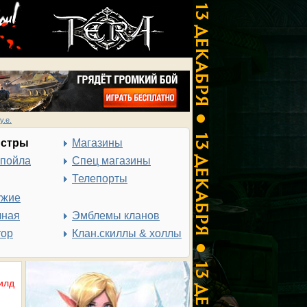
у.е.
нстры
Магазины
спойла
Спец магазины
Телепорты
ужие
чная
Эмблемы кланов
тор
Клан.скиллы & холлы
илд