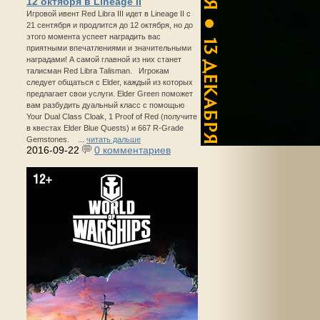
12 октября в Lineage II
Игровой ивент Red Libra III идет в Lineage II с
21 сентября и продлится до 12 октября, но до
этого момента успеет наградить вас
приятными впечатлениями и значительными
наградами! А самой главной из них станет
талисман Red Libra Talisman. Игрокам
следует общаться с Elder, каждый из которых
предлагает свои услуги. Elder Green поможет
вам разбудить дуальный класс с помощью
Your Dual Class Cloak, 1 Proof of Red (получите
в квестах Elder Blue Quests) и 667 R-Grade
Gemstones. ...
читать дальше
2016-09-22
0 комментариев