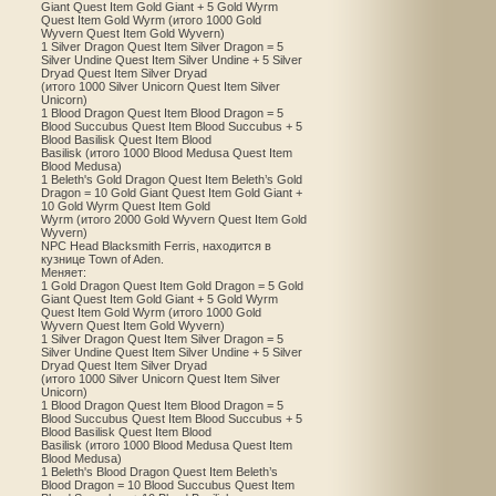
Giant Quest Item Gold Giant + 5 Gold Wyrm
Quest Item Gold Wyrm (итого 1000 Gold
Wyvern Quest Item Gold Wyvern)
1 Silver Dragon Quest Item Silver Dragon = 5
Silver Undine Quest Item Silver Undine + 5 Silver
Dryad Quest Item Silver Dryad
(итого 1000 Silver Unicorn Quest Item Silver
Unicorn)
1 Blood Dragon Quest Item Blood Dragon = 5
Blood Succubus Quest Item Blood Succubus + 5
Blood Basilisk Quest Item Blood
Basilisk (итого 1000 Blood Medusa Quest Item
Blood Medusa)
1 Beleth's Gold Dragon Quest Item Beleth’s Gold
Dragon = 10 Gold Giant Quest Item Gold Giant +
10 Gold Wyrm Quest Item Gold
Wyrm (итого 2000 Gold Wyvern Quest Item Gold
Wyvern)
NPC Head Blacksmith Ferris, находится в
кузнице Town of Aden.
Меняет:
1 Gold Dragon Quest Item Gold Dragon = 5 Gold
Giant Quest Item Gold Giant + 5 Gold Wyrm
Quest Item Gold Wyrm (итого 1000 Gold
Wyvern Quest Item Gold Wyvern)
1 Silver Dragon Quest Item Silver Dragon = 5
Silver Undine Quest Item Silver Undine + 5 Silver
Dryad Quest Item Silver Dryad
(итого 1000 Silver Unicorn Quest Item Silver
Unicorn)
1 Blood Dragon Quest Item Blood Dragon = 5
Blood Succubus Quest Item Blood Succubus + 5
Blood Basilisk Quest Item Blood
Basilisk (итого 1000 Blood Medusa Quest Item
Blood Medusa)
1 Beleth's Blood Dragon Quest Item Beleth’s
Blood Dragon = 10 Blood Succubus Quest Item