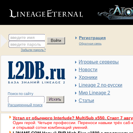
введите имя
Регистрация
введите пароль
Обратная связь
Забыли пароль?
Игровые серверы
Новости
Хроники
Lineage 2 по-русски
Мир Lineage 2
Поиск по сайту
Статьи
Расширенный поиск
Устал от обычного Interlude? MultiSub x550. Старт 7 авг
Один герой. Четыре профессии. Переноси навыки трёх саб-к
и открывай сотни комбинаций умений.