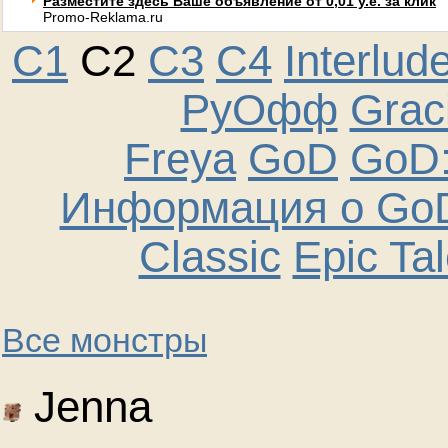
Разместите здесь Ваше объявление от 0,01 у.е. за клик
Promo-Reklama.ru
C1
C2
C3
C4
Interlud
РуОфф
Graci
Freya
GoD
GoD:
Информация о GoD
Classic
Epic Ta
Все монстры
Jenna