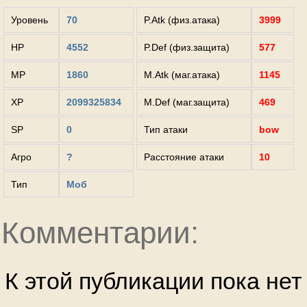
Уровень
70
P.Atk (физ.атака)
3999
HP
4552
P.Def (физ.защита)
577
MP
1860
M.Atk (маг.атака)
1145
XP
2099325834
M.Def (маг.защита)
469
SP
0
Тип атаки
bow
Агро
?
Расстояние атаки
10
Тип
Моб
Комментарии:
К этой публикации пока не