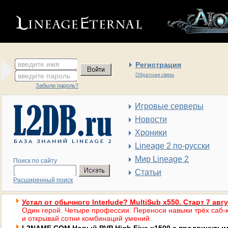
введите имя
Регистрация
введите пароль
Обратная связь
Забыли пароль?
Игровые серверы
Новости
Хроники
Lineage 2 по-русски
Мир Lineage 2
Поиск по сайту
Статьи
Расширенный поиск
Устал от обычного Interlude? MultiSub x550. Старт 7 авг
Один герой. Четыре профессии. Переноси навыки трёх саб-к
и открывай сотни комбинаций умений.