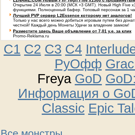
L2NAME.COM Новый PVP High Five x1500 с продвинуты
Открытие 24 Июля в 20:00 (МСК +3 GMT). Новый High Five 
функциями. Полноценный бафер. Топовый персонаж за 1 ча
Лучший PVP сервер L2Essence которому нет аналогов!
Только у нас всего можно добиться игровым путем без донат
честной! Каждый день Монеты Удачи за владение замком!
Разместите здесь Ваше объявление от 7,01 у.е. за клик
Promo-Reklama.ru
C1
C2
C3
C4
Interlud
РуОфф
Graci
Freya
GoD
GoD:
Информация о GoD
Classic
Epic Ta
Все монстры