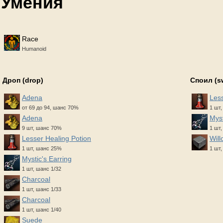
Умения
Race
Humanoid
Дроп (drop)
Споил (s
Adena
Less
от 69 до 94, шанс 70%
1 шт
Adena
Myst
9 шт, шанс 70%
1 шт,
Lesser Healing Potion
Will
1 шт, шанс 25%
1 шт,
Mystic's Earring
1 шт, шанс 1/32
Charcoal
1 шт, шанс 1/33
Charcoal
1 шт, шанс 1/40
Suede