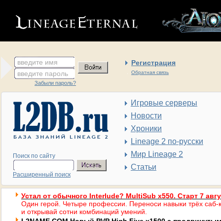
введите имя
Регистрация
введите пароль
Обратная связь
Забыли пароль?
Игровые серверы
Новости
Хроники
Lineage 2 по-русски
Мир Lineage 2
Поиск по сайту
Статьи
Расширенный поиск
Устал от обычного Interlude? MultiSub x550. Старт 7 авг
Один герой. Четыре профессии. Переноси навыки трёх саб-к
и открывай сотни комбинаций умений.