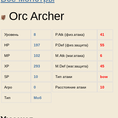
Orc Archer
Уровень
8
P.Atk (физ.атака)
41
HP
197
P.Def (физ.защита)
55
MP
102
M.Atk (маг.атака)
6
XP
293
M.Def (маг.защита)
45
SP
10
Тип атаки
bow
Агро
0
Расстояние атаки
10
Тип
Моб