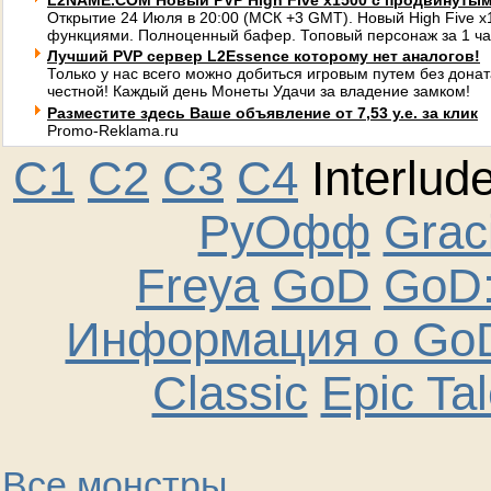
L2NAME.COM Новый PVP High Five x1500 с продвинуты
Открытие 24 Июля в 20:00 (МСК +3 GMT). Новый High Five 
функциями. Полноценный бафер. Топовый персонаж за 1 ча
Лучший PVP сервер L2Essence которому нет аналогов!
Только у нас всего можно добиться игровым путем без донат
честной! Каждый день Монеты Удачи за владение замком!
Разместите здесь Ваше объявление от 7,53 у.е. за клик
Promo-Reklama.ru
C1
C2
C3
C4
Interlud
РуОфф
Graci
Freya
GoD
GoD:
Информация о GoD
Classic
Epic Ta
Все монстры