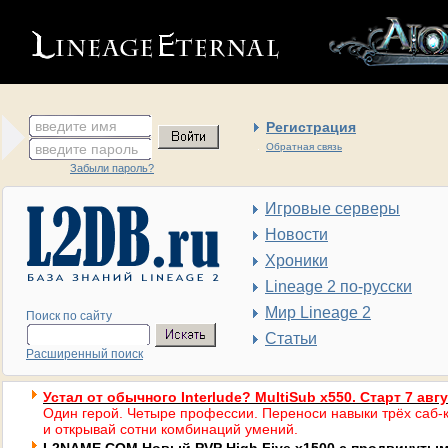
введите имя
Регистрация
введите пароль
Обратная связь
Забыли пароль?
Игровые серверы
Новости
Хроники
Lineage 2 по-русски
Мир Lineage 2
Поиск по сайту
Статьи
Расширенный поиск
Устал от обычного Interlude? MultiSub x550. Старт 7 авг
Один герой. Четыре профессии. Переноси навыки трёх саб-к
и открывай сотни комбинаций умений.