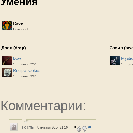
Умения
Race
Humanoid
Дроп (drop)
Споил (sw
Bow
Mystic
1 шт, шанс ???
1 шт, ш
Recipe: Cokes
1 шт, шанс ???
Комментарии:
Гость
#
0
8 января 2014 21:10