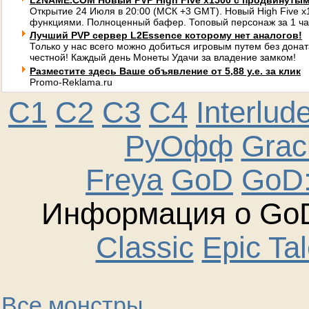
L2NAME.COM Новый PVP High Five x1500 с продвинуты
Открытие 24 Июля в 20:00 (МСК +3 GMT). Новый High Five 
функциями. Полноценный бафер. Топовый персонаж за 1 ча
Лучший PVP сервер L2Essence которому нет аналогов!
Только у нас всего можно добиться игровым путем без донат
честной! Каждый день Монеты Удачи за владение замком!
Разместите здесь Ваше объявление от 5,88 у.е. за клик
Promo-Reklama.ru
C1
C2
C3
C4
Interlud
РуОфф
Graci
Freya
GoD
GoD:
Информация о GoD
Classic
Epic Ta
Все монстры