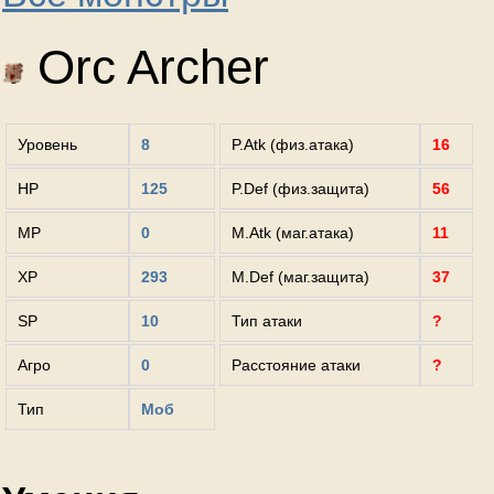
Orc Archer
Уровень
8
P.Atk (физ.атака)
16
HP
125
P.Def (физ.защита)
56
MP
0
M.Atk (маг.атака)
11
XP
293
M.Def (маг.защита)
37
SP
10
Тип атаки
?
Агро
0
Расстояние атаки
?
Тип
Моб