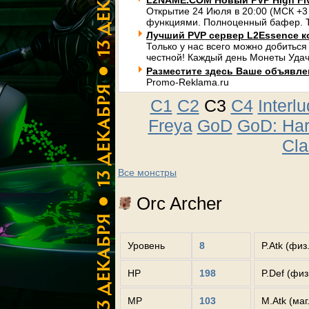
L2NAME.COM Новый PVP High Fi
Открытие 24 Июля в 20:00 (МСК +3
функциями. Полноценный бафер. Т
Лучший PVP сервер L2Essence к
Только у нас всего можно добиться
честной! Каждый день Монеты Удач
Разместите здесь Ваше объявлени
Promo-Reklama.ru
C1
C2
C3
C4
Interl
Freya
GoD
GoD: Ha
Cla
Все монстры
Orc Archer
Уровень
8
P.Atk (физ
HP
198
P.Def (фи
MP
103
M.Atk (маг