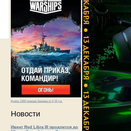
Купить 1000 показов баннера от 0,25 у.е.
Новости
Ивент Red Libra III продлится до