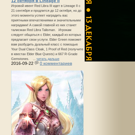
12 октября в Lineage II
Игровой ивент Red Libra III идет в Lineage II с
21 сентября и продлится до 12 октября, но до
этого момента успеет наградить вас
приятными впечатлениями и значительными
наградами! А самой главной из них станет
талисман Red Libra Talisman. Игрокам
следует общаться с Elder, каждый из которых
предлагает свои услуги. Elder Green поможет
вам разбудить дуальный класс с помощью
Your Dual Class Cloak, 1 Proof of Red (получите
в квестах Elder Blue Quests) и 667 R-Grade
Gemstones. ...
читать дальше
2016-09-22
0 комментариев