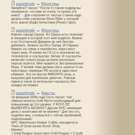
aazelinski
→
Монстры
SleepKnoT писал: "После 4 станов подряд вы
понимаете, что вам не очень то нужна эта
книга". - Для спасения от частых станов надо
делать себе сапортом Elven Elder у которой
есть магия (Баф) Антистана (Резист Шок).
aazelinski
→
Монстры
Южнее города Орена. Из Орена есть телепорт
в локацию в которой этот моб водится. Можно
и из Охотничьей Деревни до неё быстро
добежать. Бежать на Юго-Запад. Из Гирана
бежать на север и перебегать через мост
через реку. Я играю на С4 х1 и экономлю на
телепортах и соулшотах. Бегаю. И соулшоты
включаю только когда на меня несколько
персов агрятся. Мне нравятся Экстремальные
Игры. У мобов тоже должны быть шансы! А на
некоторых серверах РБ на изи в одно окно
убивают. Это не крутая MMORPG-игра, а
казуалка для маленьких девочек. Ровные
парни в такое (и используя соулшоты без
нужды) не играют.
aazelinski
→
Квесты
19 февраля 2009 года Гость писал: "нет
обмена монеты Gold Wyrm необходимой для
повышения до 1го уровня. У КОГО ЕЁ
ВЫМЕНЯТЬ МОЖНО? Другие НПС имеющие
дело с монетами её не меняют." Для тех кто,
подобно ему, столкнулся с той же проблемой,
подсказываю:
NPC Warehouse Keeper Collob, находится в
Town of Giran возле Armor Shop.
Меняет:
1 Gold Dragon Quest Item Gold Dragon = 5 Gold