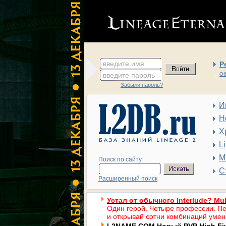
введите имя
Р
введите пароль
Об
Забыли пароль?
И
Н
Х
L
М
Поиск по сайту
С
Расширенный поиск
Устал от обычного Interlude? Mul
Один герой. Четыре профессии. Пе
и открывай сотни комбинаций умен