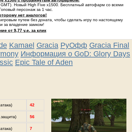
ve x1500 с продвинутым автофармом!
 GMT). Новый High Five x1500. Бесплатный автофарм со всеми
оповый персонаж за 1 час.
оторому нет аналогов!
 игровым путем без доната, чтобы сделать игру по настоящему
и за владение замком!
е от 9,77 у.е. за клик
ude
Kamael
Gracia
РуОфф
Gracia Final
rmony
Информация о GoD: Glory Days
ssic
Epic Tale of Aden
.атака)
42
з.защита)
56
.атака)
7