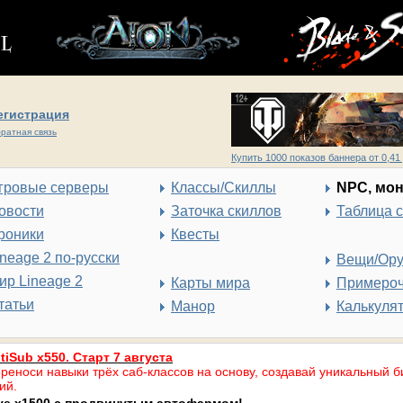
егистрация
ратная связь
Купить 1000 показов баннера от 0,41 
гровые серверы
Классы/Скиллы
NPC, мо
овости
Заточка скиллов
Таблица 
роники
Квесты
ineage 2 по-русски
Вещи/Ор
ир Lineage 2
Карты мира
Примеро
татьи
Манор
Калькуля
tiSub x550. Старт 7 августа
реноси навыки трёх саб-классов на основу, создавай уникальный б
ий.