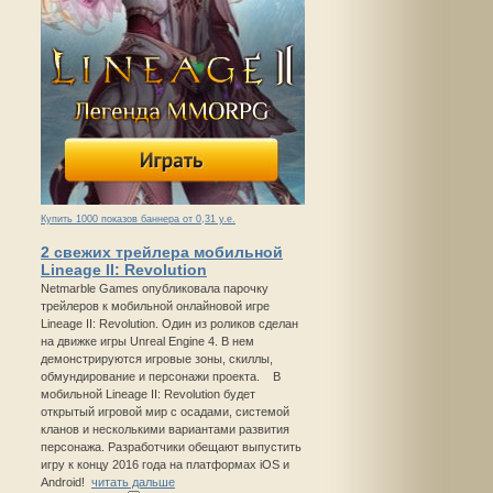
Купить 1000 показов баннера от 0,31 у.е.
2 свежих трейлера мобильной
Lineage II: Revolution
Netmarble Games опубликовала парочку
трейлеров к мобильной онлайновой игре
Lineage II: Revolution. Один из роликов сделан
на движке игры Unreal Engine 4. В нем
демонстрируются игровые зоны, скиллы,
обмундирование и персонажи проекта. В
мобильной Lineage II: Revolution будет
открытый игровой мир с осадами, системой
кланов и несколькими вариантами развития
персонажа. Разработчики обещают выпустить
игру к концу 2016 года на платформах iOS и
Android!
читать дальше