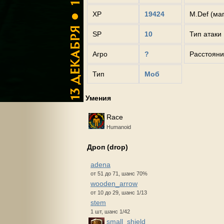
XP
19424
M.Def (ма
SP
10
Тип атаки
Агро
?
Расстояни
Тип
Моб
Умения
Race
Humanoid
Дроп (drop)
adena
от 51 до 71, шанс 70%
wooden_arrow
от 10 до 29, шанс 1/13
stem
1 шт, шанс 1/42
small_shield