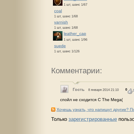
1 шт, шанс 1/67
coal
1 шт, шанс 1/68
varnish
1 шт, шанс 1/68
leather_cap
1 шт, шанс 1/96
suede
1 шт, шанс 1/126
Комментарии:
Гость
0
8 января 2014 21:10
спойл не сходится С The Mega(
Хочешь узнать, что напишут другие? 
Только
зарегистрированные
пользо