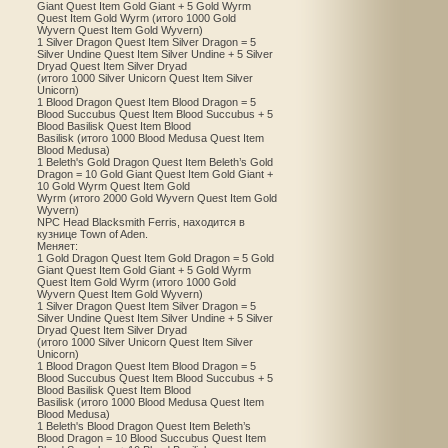
Giant Quest Item Gold Giant + 5 Gold Wyrm
Quest Item Gold Wyrm (итого 1000 Gold
Wyvern Quest Item Gold Wyvern)
1 Silver Dragon Quest Item Silver Dragon = 5
Silver Undine Quest Item Silver Undine + 5 Silver
Dryad Quest Item Silver Dryad
(итого 1000 Silver Unicorn Quest Item Silver
Unicorn)
1 Blood Dragon Quest Item Blood Dragon = 5
Blood Succubus Quest Item Blood Succubus + 5
Blood Basilisk Quest Item Blood
Basilisk (итого 1000 Blood Medusa Quest Item
Blood Medusa)
1 Beleth's Gold Dragon Quest Item Beleth’s Gold
Dragon = 10 Gold Giant Quest Item Gold Giant +
10 Gold Wyrm Quest Item Gold
Wyrm (итого 2000 Gold Wyvern Quest Item Gold
Wyvern)
NPC Head Blacksmith Ferris, находится в
кузнице Town of Aden.
Меняет:
1 Gold Dragon Quest Item Gold Dragon = 5 Gold
Giant Quest Item Gold Giant + 5 Gold Wyrm
Quest Item Gold Wyrm (итого 1000 Gold
Wyvern Quest Item Gold Wyvern)
1 Silver Dragon Quest Item Silver Dragon = 5
Silver Undine Quest Item Silver Undine + 5 Silver
Dryad Quest Item Silver Dryad
(итого 1000 Silver Unicorn Quest Item Silver
Unicorn)
1 Blood Dragon Quest Item Blood Dragon = 5
Blood Succubus Quest Item Blood Succubus + 5
Blood Basilisk Quest Item Blood
Basilisk (итого 1000 Blood Medusa Quest Item
Blood Medusa)
1 Beleth's Blood Dragon Quest Item Beleth’s
Blood Dragon = 10 Blood Succubus Quest Item