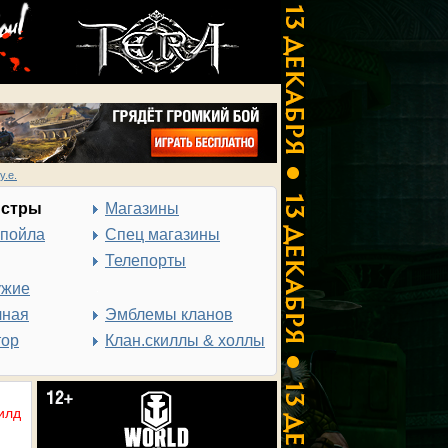
у.е.
нстры
Магазины
спойла
Спец магазины
Телепорты
ужие
чная
Эмблемы кланов
тор
Клан.скиллы & холлы
илд