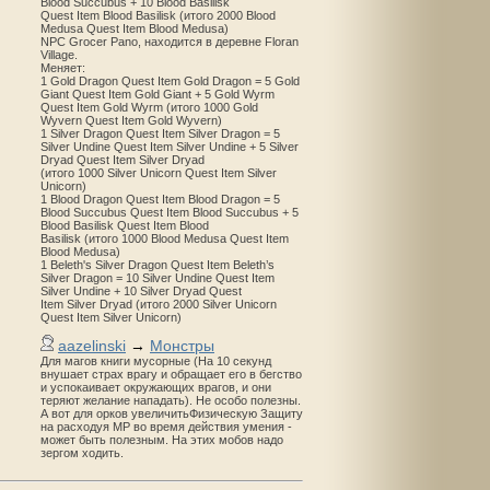
Blood Succubus + 10 Blood Basilisk
Quest Item Blood Basilisk (итого 2000 Blood
Medusa Quest Item Blood Medusa)
NPC Grocer Pano, находится в деревне Floran
Village.
Меняет:
1 Gold Dragon Quest Item Gold Dragon = 5 Gold
Giant Quest Item Gold Giant + 5 Gold Wyrm
Quest Item Gold Wyrm (итого 1000 Gold
Wyvern Quest Item Gold Wyvern)
1 Silver Dragon Quest Item Silver Dragon = 5
Silver Undine Quest Item Silver Undine + 5 Silver
Dryad Quest Item Silver Dryad
(итого 1000 Silver Unicorn Quest Item Silver
Unicorn)
1 Blood Dragon Quest Item Blood Dragon = 5
Blood Succubus Quest Item Blood Succubus + 5
Blood Basilisk Quest Item Blood
Basilisk (итого 1000 Blood Medusa Quest Item
Blood Medusa)
1 Beleth's Silver Dragon Quest Item Beleth’s
Silver Dragon = 10 Silver Undine Quest Item
Silver Undine + 10 Silver Dryad Quest
Item Silver Dryad (итого 2000 Silver Unicorn
Quest Item Silver Unicorn)
aazelinski
→
Монстры
Для магов книги мусорные (На 10 секунд
внушает страх врагу и обращает его в бегство
и успокаивает окружающих врагов, и они
теряют желание нападать). Не особо полезны.
А вот для орков увеличитьФизическую Защиту
на расходуя MP во время действия умения -
может быть полезным. На этих мобов надо
зергом ходить.