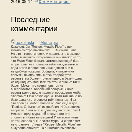
2016-09-14
0 комментариев
Последние
комментарии
aazelinski
→
Монстры
Казалось бы "Recipe: Metallic Fiber" с них
можно быстро выспойлить... Высокий шанс...
Но это - теоретически. А на деле это мерзкие
мобы в мерзком окружении и они плюют на то
что Elven Elder бафала антиоравляющий баф
и при попытке спойла на тебя накидывается
орда агров и социалов и находятся они в
неудобной локации. Вобщем, я плюнул на
попытки выспойлить с этих тварей этот
рецепт (тем более что если шанс в базе - одна
из одинадцати попыток, то это не значит так и
будет! Может и с сотни попыток не
выспойлиться! Корейский рандом! Выбил
рецепт где-то после падения сорокового моба
Shaman of Plain возле орена. Хотя там шанс по
базе одна из сто сорока трёх попыток. И за
это время с моба Shaman of Plain ещё и два
"Recipe: Oriharukon" выспойлил! И без всяких
напрягов! Этот моб в одиночку на поле стоит!
Никакая орда мурашей вокруг него его
спойлить и бить не мешает! И он всего лишь
на три левела выше этого мураша и при этом
не отравляет! Лучше "Recipe: Metallic Fiber" не
с мураша спойлить, а с шамана выбивать!