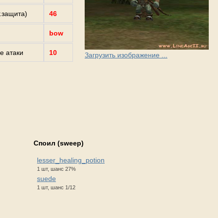
г.защита)
46
bow
е атаки
10
Загрузить изображение ...
Споил (sweep)
lesser_healing_potion
1 шт, шанс 27%
suede
1 шт, шанс 1/12