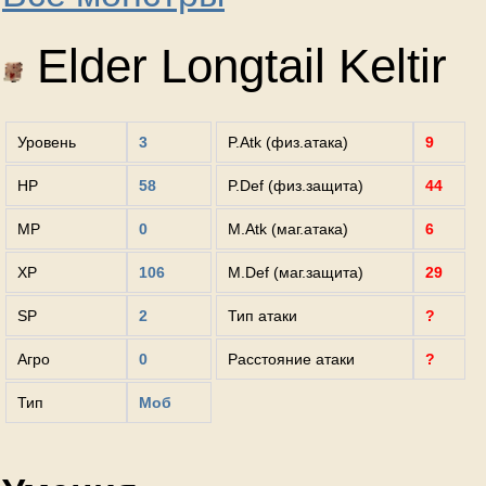
Elder Longtail Keltir
Уровень
3
P.Atk (физ.атака)
9
HP
58
P.Def (физ.защита)
44
MP
0
M.Atk (маг.атака)
6
XP
106
M.Def (маг.защита)
29
SP
2
Тип атаки
?
Агро
0
Расстояние атаки
?
Тип
Моб