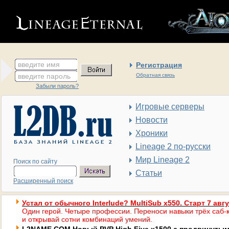
введите имя
Регистрация
введите пароль
Обратная связь
Забыли пароль?
Игровые серверы
Новости
Хроники
Lineage 2 по-русски
Мир Lineage 2
Поиск по сайту
Статьи
Расширенный поиск
Устал от обычного Interlude? MultiSub x550. Старт 7 авг
Один герой. Четыре профессии. Переноси навыки трёх саб-к
и открывай сотни комбинаций умений.