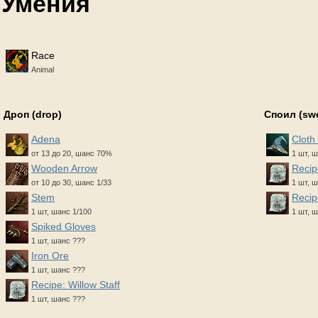
Умения
Race
Animal
Дроп (drop)
Споил (sw
Adena
Cloth
от 13 до 20, шанс 70%
1 шт, 
Wooden Arrow
Recip
от 10 до 30, шанс 1/33
1 шт, ш
Stem
Recip
1 шт, шанс 1/100
1 шт, ш
Spiked Gloves
1 шт, шанс ???
Iron Ore
1 шт, шанс ???
Recipe: Willow Staff
1 шт, шанс ???