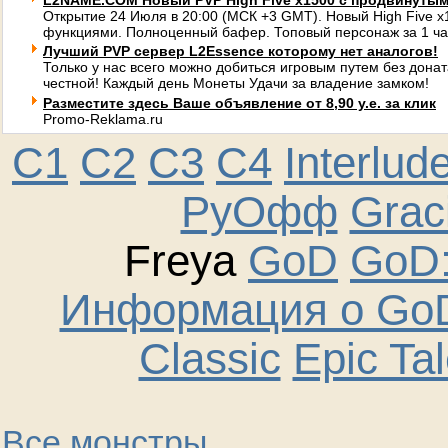
L2NAME.COM Новый PVP High Five x1500 с продвинуты
Открытие 24 Июля в 20:00 (МСК +3 GMT). Новый High Five 
функциями. Полноценный бафер. Топовый персонаж за 1 ча
Лучший PVP сервер L2Essence которому нет аналогов!
Только у нас всего можно добиться игровым путем без донат
честной! Каждый день Монеты Удачи за владение замком!
Разместите здесь Ваше объявление от 8,90 у.е. за клик
Promo-Reklama.ru
C1
C2
C3
C4
Interlud
РуОфф
Graci
Freya
GoD
GoD:
Информация о GoD
Classic
Epic Ta
Все монстры