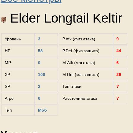
Elder Longtail Keltir
Уровень
3
P.Atk (физ.атака)
9
HP
58
P.Def (физ.защита)
44
MP
0
M.Atk (маг.атака)
6
XP
106
M.Def (маг.защита)
29
SP
2
Тип атаки
?
Агро
0
Расстояние атаки
?
Тип
Моб