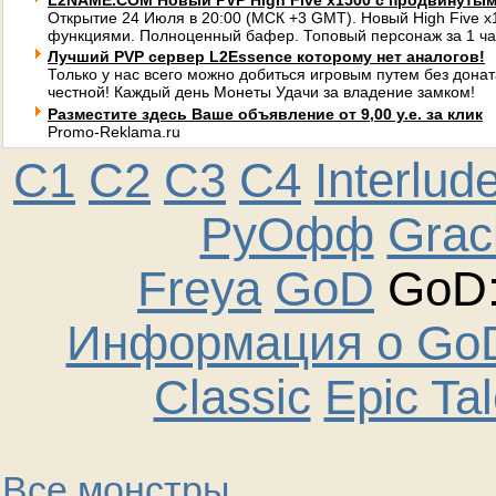
L2NAME.COM Новый PVP High Five x1500 с продвинуты
Открытие 24 Июля в 20:00 (МСК +3 GMT). Новый High Five 
функциями. Полноценный бафер. Топовый персонаж за 1 ча
Лучший PVP сервер L2Essence которому нет аналогов!
Только у нас всего можно добиться игровым путем без донат
честной! Каждый день Монеты Удачи за владение замком!
Разместите здесь Ваше объявление от 9,00 у.е. за клик
Promo-Reklama.ru
C1
C2
C3
C4
Interlud
РуОфф
Graci
Freya
GoD
GoD:
Информация о GoD
Classic
Epic Ta
Все монстры