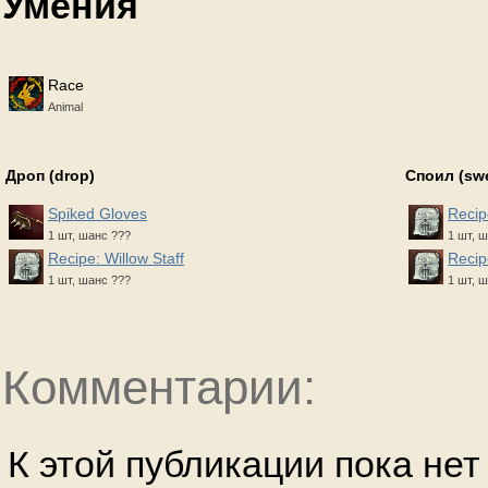
Умения
Race
Animal
Дроп (drop)
Споил (sw
Spiked Gloves
Recip
1 шт, шанс ???
1 шт, ш
Recipe: Willow Staff
Recip
1 шт, шанс ???
1 шт, ш
Комментарии:
К этой публикации пока не