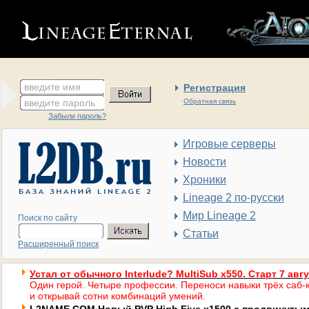
введите имя
Регистрация
введите пароль
Обратная связь
Забыли пароль?
Игровые серверы
Новости
Хроники
Lineage 2 по-русски
Мир Lineage 2
Поиск по сайту
Статьи
Расширенный поиск
Устал от обычного Interlude? MultiSub x550. Старт 7 авг
Один герой. Четыре профессии. Переноси навыки трёх саб-к
и открывай сотни комбинаций умений.