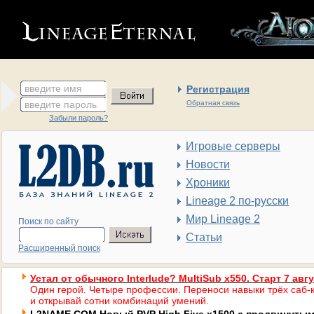
введите имя
Регистрация
введите пароль
Обратная связь
Забыли пароль?
Игровые серверы
Новости
Хроники
Lineage 2 по-русски
Мир Lineage 2
Поиск по сайту
Статьи
Расширенный поиск
Устал от обычного Interlude? MultiSub x550. Старт 7 авг
Один герой. Четыре профессии. Переноси навыки трёх саб-к
и открывай сотни комбинаций умений.