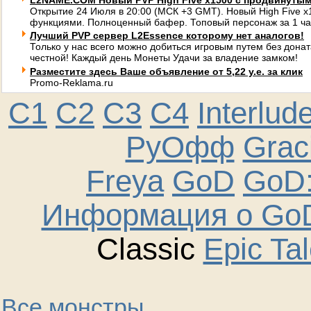
L2NAME.COM Новый PVP High Five x1500 с продвинуты
Открытие 24 Июля в 20:00 (МСК +3 GMT). Новый High Five 
функциями. Полноценный бафер. Топовый персонаж за 1 ча
Лучший PVP сервер L2Essence которому нет аналогов!
Только у нас всего можно добиться игровым путем без донат
честной! Каждый день Монеты Удачи за владение замком!
Разместите здесь Ваше объявление от 5,22 у.е. за клик
Promo-Reklama.ru
C1
C2
C3
C4
Interlud
РуОфф
Graci
Freya
GoD
GoD:
Информация о GoD
Classic
Epic Ta
Все монстры