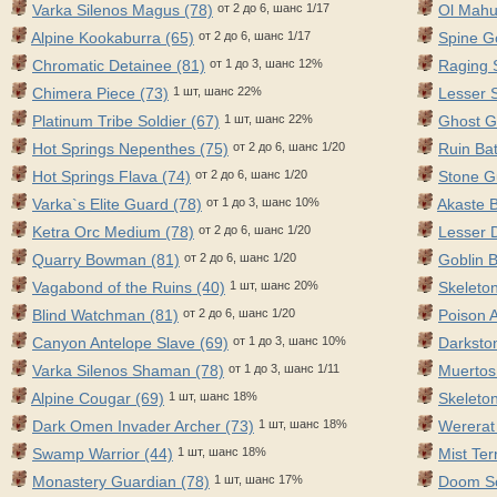
Varka Silenos Magus (78)
от 2 до 6, шанс 1/17
Ol Mahu
Alpine Kookaburra (65)
от 2 до 6, шанс 1/17
Spine G
Chromatic Detainee (81)
от 1 до 3, шанс 12%
Raging S
Chimera Piece (73)
1 шт, шанс 22%
Lesser 
Platinum Tribe Soldier (67)
1 шт, шанс 22%
Ghost G
Hot Springs Nepenthes (75)
от 2 до 6, шанс 1/20
Ruin Bat
Hot Springs Flava (74)
от 2 до 6, шанс 1/20
Stone G
Varka`s Elite Guard (78)
от 1 до 3, шанс 10%
Akaste 
Ketra Orc Medium (78)
от 2 до 6, шанс 1/20
Lesser D
Quarry Bowman (81)
от 2 до 6, шанс 1/20
Goblin 
Vagabond of the Ruins (40)
1 шт, шанс 20%
Skeleto
Blind Watchman (81)
от 2 до 6, шанс 1/20
Poison A
Canyon Antelope Slave (69)
от 1 до 3, шанс 10%
Darksto
Varka Silenos Shaman (78)
от 1 до 3, шанс 1/11
Muertos
Alpine Cougar (69)
1 шт, шанс 18%
Skeleton
Dark Omen Invader Archer (73)
1 шт, шанс 18%
Wererat
Swamp Warrior (44)
1 шт, шанс 18%
Mist Ter
Monastery Guardian (78)
1 шт, шанс 17%
Doom So