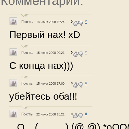
Комментарии:
Гость
#
0
14 июня 2008 16:24
Первый нах! xD
Гость
#
0
15 июня 2008 00:21
С конца нах)))
Гость
#
0
15 июня 2008 17:00
убейтесь оба!!!
Гость
#
0
22 июня 2008 15:21
,,,Q,,, (_____) (@ @) *oOO(_)