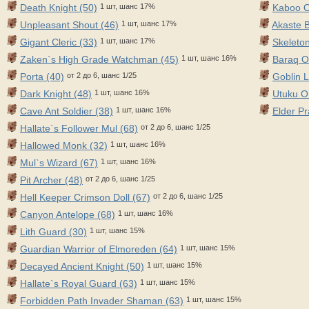
Death Knight (50)
1 шт, шанс 17%
Kaboo O
Unpleasant Shout (46)
1 шт, шанс 17%
Akaste B
Gigant Cleric (33)
1 шт, шанс 17%
Skeleton
Zaken`s High Grade Watchman (45)
1 шт, шанс 16%
Baraq O
Porta (40)
от 2 до 6, шанс 1/25
Goblin L
Dark Knight (48)
1 шт, шанс 16%
Utuku Or
Cave Ant Soldier (38)
1 шт, шанс 16%
Elder Pra
Hallate`s Follower Mul (68)
от 2 до 6, шанс 1/25
Hallowed Monk (32)
1 шт, шанс 16%
Mul`s Wizard (67)
1 шт, шанс 16%
Pit Archer (48)
от 2 до 6, шанс 1/25
Hell Keeper Crimson Doll (67)
от 2 до 6, шанс 1/25
Canyon Antelope (68)
1 шт, шанс 16%
Lith Guard (30)
1 шт, шанс 15%
Guardian Warrior of Elmoreden (64)
1 шт, шанс 15%
Decayed Ancient Knight (50)
1 шт, шанс 15%
Hallate`s Royal Guard (63)
1 шт, шанс 15%
Forbidden Path Invader Shaman (63)
1 шт, шанс 15%