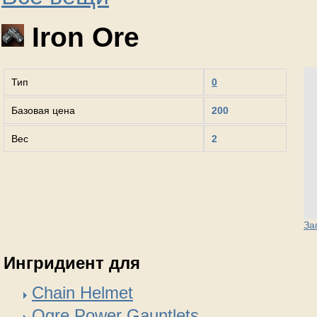
Iron Ore
Тип
0
Базовая цена
200
Вес
2
За
Ингридиент для
Chain Helmet
Ogre Power Gauntlets