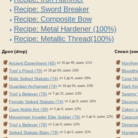
Recipe: Sword Breaker
Recipe: Composite Bow
Recipe: Metal Hardener (100%)
Recipe: Metallic Thread(100%)
Дроп (drop)
Споил (sw
Ancient Experiment (45)
от 16 до 48, шанс 1/14
Horrifyi
Triol`s Priest (78)
от 18 до 54, шанс 1/50
Bloodthi
Male Spiked Stakato (74)
от 2 до 6, шанс 18%
Cave No
Guardian Archangel (74)
от 18 до 54, шанс 1/50
Dark Kni
Triol`s Believer (78)
от 7 до 21, шанс 1/20
Swamp W
Female Spiked Stakato (74)
от 2 до 6, шанс 16%
Decayed
Cave Noble Ant (39)
от 2 до 6, шанс 12%
Zaken`s
Messenger Invader Elite Soldier (78)
от 2 до 6, шанс 12%
Catacom
Triol`s Believer (78)
от 2 до 6, шанс 12%
Dimensi
Spiked Stakato Baby (78)
от 2 до 6, шанс 11%
Hungere