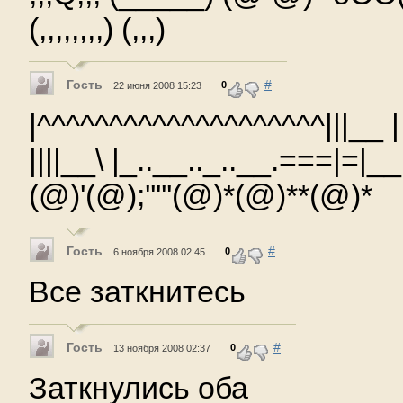
(,,,,,,,,) (,,,)
Гость
#
0
22 июня 2008 15:23
|^^^^^^^^^^^^^^^^^^^^|||__ | 
||||__\ |_..__.._..__.===|=|__
(@)'(@);'''''(@)*(@)**(@)*
Гость
#
0
6 ноября 2008 02:45
Все заткнитесь
Гость
#
0
13 ноября 2008 02:37
Заткнулись оба