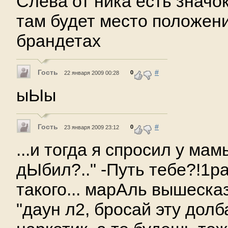
Слева от ника есть значок
там будет место положени
брандетах
Гость
#
0
22 января 2009 00:28
ыЫы
Гость
#
0
23 января 2009 23:12
...и тогда я спросил у ма
дЫбил?.." -Путь тебе?!1р
такого... марАль вышеска
"даун л2, бросай эту долб