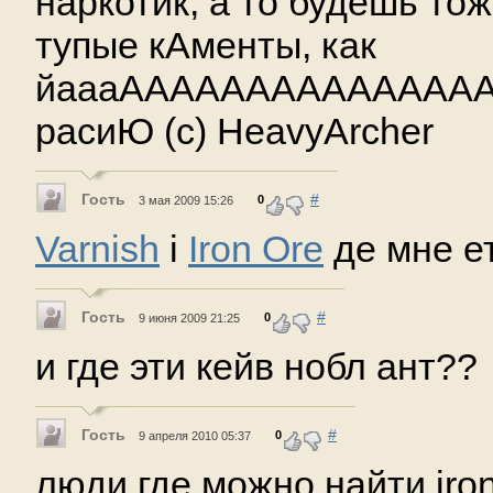
наркотик, а то будешь тож
тупые кАменты, как
йаааАААААААААААААААА
расиЮ (c) HeavyArcher
Гость
#
0
3 мая 2009 15:26
Varnish
i
Iron Ore
де мне е
Гость
#
0
9 июня 2009 21:25
и где эти кейв нобл ант??
Гость
#
0
9 апреля 2010 05:37
люди где можно найти iron