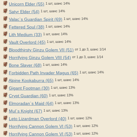
Unicorn Elder (55)
1 шт, шанс 14%
Satyr Elder (54)
1 шт, шанс 14%
Valac`s Guardian Spirit (69)
1 шт, шанс 14%
Fettered Soul (38)
1 шт, шанс 14%
Lith Medium (33)
1 шт, шанс 14%
Vault Overlord (45)
1 шт, шанс 14%
Bloodthirsty Ginzu Golem VII (51)
от 1 до 3, шанс 1/14
Horrifying Ginzu Golem VIII (54)
от 1 до 3, шанс 1/14
Bone Slayer (68)
1 шт, шанс 14%
Forbidden Path Invader Magus (65)
1 шт, шанс 14%
Alpine Kookaburra (65)
1 шт, шанс 14%
Gigant Footman (30)
1 шт, шанс 13%
Crypt Guardian (60)
1 шт, шанс 13%
Elmoradan`s Maid (64)
1 шт, шанс 13%
Mul`s Knight (67)
1 шт, шанс 13%
Leto Lizardman Overlord (40)
1 шт, шанс 12%
Horrifying Cannon Golem VI (53)
1 шт, шанс 12%
Horrifying Cannon Golem VI (53)
1 шт, шанс 12%