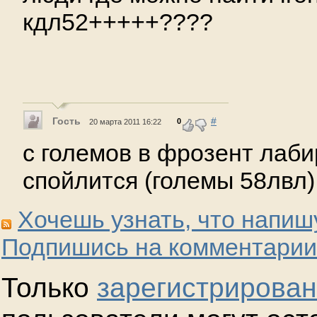
кдл52+++++????
Гость
#
0
20 марта 2011 16:22
с големов в фрозент лаб
спойлится (големы 58лвл)
Хочешь узнать, что напиш
Подпишись на комментарии
Только
зарегистрирова