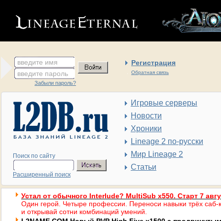
введите имя
Регистрация
введите пароль
Обратная связь
Забыли пароль?
Игровые серверы
Новости
Хроники
Lineage 2 по-русски
Мир Lineage 2
Поиск по сайту
Статьи
Расширенный поиск
Устал от обычного Interlude? MultiSub x550. Старт 7 авг
Один герой. Четыре профессии. Переноси навыки трёх саб-к
и открывай сотни комбинаций умений.