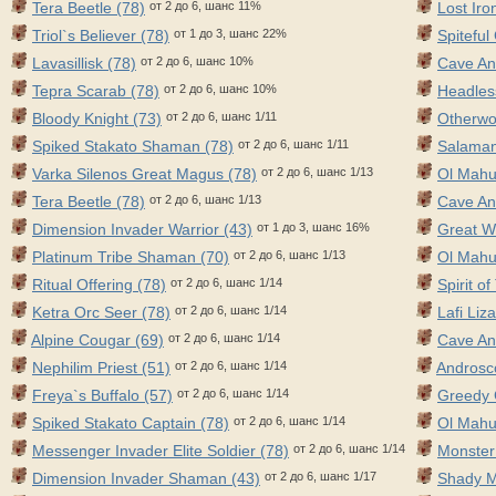
Tera Beetle (78)
от 2 до 6, шанс 11%
Lost Iro
Triol`s Believer (78)
от 1 до 3, шанс 22%
Spiteful
Lavasillisk (78)
от 2 до 6, шанс 10%
Cave Ant
Tepra Scarab (78)
от 2 до 6, шанс 10%
Headles
Bloody Knight (73)
от 2 до 6, шанс 1/11
Otherwor
Spiked Stakato Shaman (78)
от 2 до 6, шанс 1/11
Salaman
Varka Silenos Great Magus (78)
от 2 до 6, шанс 1/13
Ol Mahu
Tera Beetle (78)
от 2 до 6, шанс 1/13
Cave An
Dimension Invader Warrior (43)
от 1 до 3, шанс 16%
Great W
Platinum Tribe Shaman (70)
от 2 до 6, шанс 1/13
Ol Mahu
Ritual Offering (78)
от 2 до 6, шанс 1/14
Spirit of
Ketra Orc Seer (78)
от 2 до 6, шанс 1/14
Lafi Liz
Alpine Cougar (69)
от 2 до 6, шанс 1/14
Cave An
Nephilim Priest (51)
от 2 до 6, шанс 1/14
Androsco
Freya`s Buffalo (57)
от 2 до 6, шанс 1/14
Greedy 
Spiked Stakato Captain (78)
от 2 до 6, шанс 1/14
Ol Mahu
Messenger Invader Elite Soldier (78)
от 2 до 6, шанс 1/14
Monster
Dimension Invader Shaman (43)
от 2 до 6, шанс 1/17
Shady M