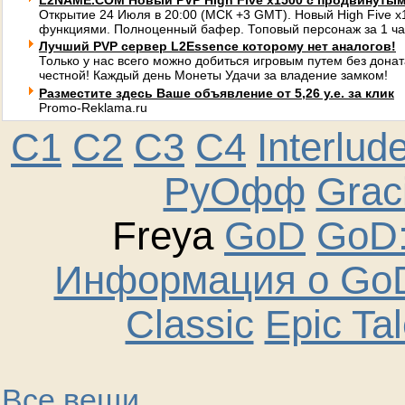
L2NAME.COM Новый PVP High Five x1500 с продвинуты
Открытие 24 Июля в 20:00 (МСК +3 GMT). Новый High Five 
функциями. Полноценный бафер. Топовый персонаж за 1 ча
Лучший PVP сервер L2Essence которому нет аналогов!
Только у нас всего можно добиться игровым путем без донат
честной! Каждый день Монеты Удачи за владение замком!
Разместите здесь Ваше объявление от 5,26 у.е. за клик
Promo-Reklama.ru
C1
C2
C3
C4
Interlud
РуОфф
Graci
Freya
GoD
GoD:
Информация о GoD
Classic
Epic Ta
Все вещи