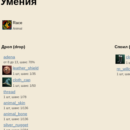
Умения
Race
Animal
Дроп (drop)
Споил 
adena
cl
от 8 до 13, шанс 70%
1 
leather_shield
rp_will
1 шт, шанс 1/35
1 шт, ша
cloth_cap
1 шт, шанс 1/50
thread
1 шт, шанс 1/78
animal_skin
1 шт, шанс 1/136
animal_bone
1 шт, шанс 1/136
silver_nugget