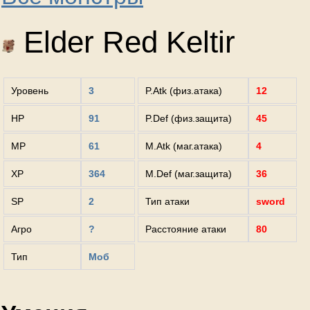
Elder Red Keltir
Уровень
3
P.Atk (физ.атака)
12
HP
91
P.Def (физ.защита)
45
MP
61
M.Atk (маг.атака)
4
XP
364
M.Def (маг.защита)
36
SP
2
Тип атаки
sword
Агро
?
Расстояние атаки
80
Тип
Моб