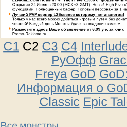
L2NAME.COM Новый PVP High Five x1500 с продвинуты
Открытие 24 Июля в 20:00 (МСК +3 GMT). Новый High Five 
функциями. Полноценный бафер. Топовый персонаж за 1 ча
Лучший PVP сервер L2Essence которому нет аналогов!
Только у нас всего можно добиться игровым путем без донат
честной! Каждый день Монеты Удачи за владение замком!
Разместите здесь Ваше объявление от 6,99 у.е. за клик
Promo-Reklama.ru
C1
C2
C3
C4
Interlud
РуОфф
Graci
Freya
GoD
GoD:
Информация о GoD
Classic
Epic Ta
Все монстры