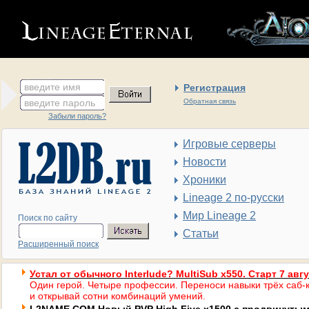
введите имя
Регистрация
введите пароль
Обратная связь
Забыли пароль?
Игровые серверы
Новости
Хроники
Lineage 2 по-русски
Мир Lineage 2
Поиск по сайту
Статьи
Расширенный поиск
Устал от обычного Interlude? MultiSub x550. Старт 7 авг
Один герой. Четыре профессии. Переноси навыки трёх саб-к
и открывай сотни комбинаций умений.