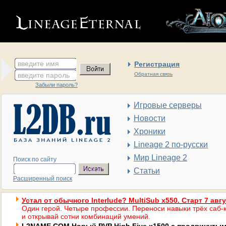
введите имя
Регистрация
введите пароль
Обратная связь
Забыли пароль?
Игровые серверы
Новости
Хроники
Lineage 2 по-русски
Мир Lineage 2
Поиск по сайту
Статьи
Расширенный поиск
Устал от обычного Interlude? MultiSub x550. Старт 7 авг
Один герой. Четыре профессии. Переноси навыки трёх саб-к
и открывай сотни комбинаций умений.