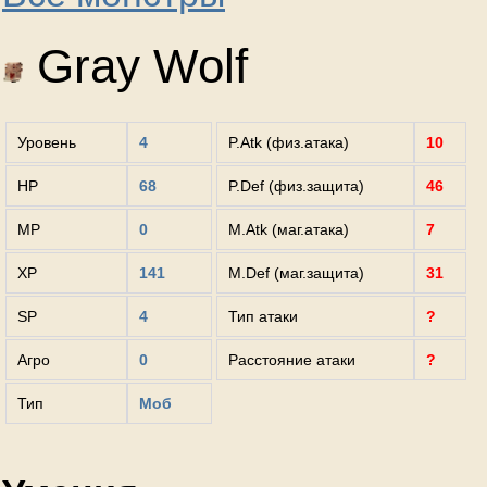
Gray Wolf
Уровень
4
P.Atk (физ.атака)
10
HP
68
P.Def (физ.защита)
46
MP
0
M.Atk (маг.атака)
7
XP
141
M.Def (маг.защита)
31
SP
4
Тип атаки
?
Агро
0
Расстояние атаки
?
Тип
Моб