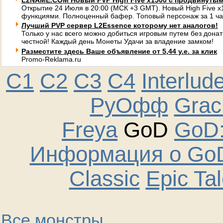
L2NAME.COM Новый PVP High Five x1500 с продвинуты
Открытие 24 Июля в 20:00 (МСК +3 GMT). Новый High Five 
функциями. Полноценный бафер. Топовый персонаж за 1 ча
Лучший PVP сервер L2Essence которому нет аналогов!
Только у нас всего можно добиться игровым путем без донат
честной! Каждый день Монеты Удачи за владение замком!
Разместите здесь Ваше объявление от 5,44 у.е. за клик
Promo-Reklama.ru
C1
C2
C3
C4
Interlud
РуОфф
Graci
Freya
GoD
GoD:
Информация о GoD
Classic
Epic Ta
Все монстры