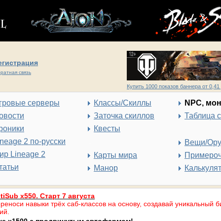
егистрация
ратная связь
Купить 1000 показов баннера от 0,41 
гровые серверы
Классы/Скиллы
NPC, мо
овости
Заточка скиллов
Таблица 
роники
Квесты
ineage 2 по-русски
Вещи/Ор
ир Lineage 2
Карты мира
Примеро
татьи
Манор
Калькуля
tiSub x550. Старт 7 августа
реноси навыки трёх саб-классов на основу, создавай уникальный б
ий.