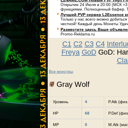
L2NAME.COM Новый PVP High Fi
Открытие 24 Июля в 20:00 (МСК +3
функциями. Полноценный бафер. Т
Лучший PVP сервер L2Essence к
Только у нас всего можно добиться
честной! Каждый день Монеты Удач
Разместите здесь Ваше объявлени
Promo-Reklama.ru
C1
C2
C3
C4
Interl
Freya
GoD
GoD: Ha
Cla
Все монстры
Gray Wolf
Уровень
4
P.Atk (физ
HP
68
P.Def (фи
MP
0
M.Atk (маг