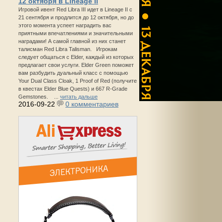
12 октября в Lineage II
Игровой ивент Red Libra III идет в Lineage II с
21 сентября и продлится до 12 октября, но до
этого момента успеет наградить вас
приятными впечатлениями и значительными
наградами! А самой главной из них станет
талисман Red Libra Talisman. Игрокам
следует общаться с Elder, каждый из которых
предлагает свои услуги. Elder Green поможет
вам разбудить дуальный класс с помощью
Your Dual Class Cloak, 1 Proof of Red (получите
в квестах Elder Blue Quests) и 667 R-Grade
Gemstones. ...
читать дальше
2016-09-22
0 комментариев