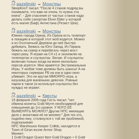
aazelinski
→
Монстры
SleepKnoT писал: "После 4 станов подряд вы
понимаете, что вам не очень то нужна эта
книга". - Для спасения от частых станов надо
делать себе сапортом Elven Elder у которой
есть магия (Баф) Антистана (Резист Шок).
aazelinski
→
Монстры
Южнее города Орена. Из Орена есть телепорт
в локацию в которой этот моб водится. Можно
и из Охотничьей Деревни до неё быстро
добежать. Бежать на Юго-Запад. Из Гирана
бежать на север и перебегать через мост
через реку. Я играю на С4 х1 и экономлю на
телепортах и соулшотах. Бегаю. И соулшоты
включаю только когда на меня несколько
персов агрятся. Мне нравятся Экстремальные
Игры. У мобов тоже должны быть шансы! А на
некоторых серверах РБ на изи в одно окно
убивают. Это не крутая MMORPG-игра, а
казуалка для маленьких девочек. Ровные
парни в такое (и используя соулшоты без
нужды) не играют.
aazelinski
→
Квесты
19 февраля 2009 года Гость писал: "нет
обмена монеты Gold Wyrm необходимой для
повышения до 1го уровня. У КОГО ЕЁ
ВЫМЕНЯТЬ МОЖНО? Другие НПС имеющие
дело с монетами её не меняют." Для тех кто,
подобно ему, столкнулся с той же проблемой,
подсказываю:
NPC Warehouse Keeper Collob, находится в
Town of Giran возле Armor Shop.
Меняет:
1 Gold Dragon Quest Item Gold Dragon = 5 Gold