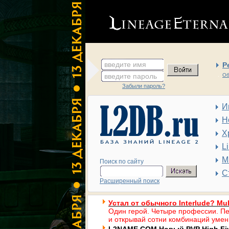
введите имя
Р
введите пароль
Об
Забыли пароль?
И
Н
Х
L
М
Поиск по сайту
С
Расширенный поиск
Устал от обычного Interlude? Mul
Один герой. Четыре профессии. Пе
и открывай сотни комбинаций умен