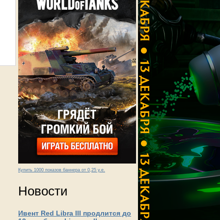
Купить 1000 показов баннера от 0,25 у.е.
Новости
Ивент Red Libra III продлится до