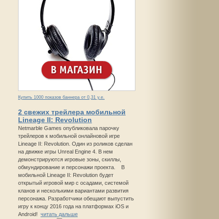
Купить 1000 показов баннера от 0,31 у.е.
2 свежих трейлера мобильной
Lineage II: Revolution
Netmarble Games опубликовала парочку
трейлеров к мобильной онлайновой игре
Lineage II: Revolution. Один из роликов сделан
на движке игры Unreal Engine 4. В нем
демонстрируются игровые зоны, скиллы,
обмундирование и персонажи проекта. В
мобильной Lineage II: Revolution будет
открытый игровой мир с осадами, системой
кланов и несколькими вариантами развития
персонажа. Разработчики обещают выпустить
игру к концу 2016 года на платформах iOS и
Android!
читать дальше