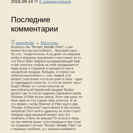
2016-09-14
0 комментариев
Последние
комментарии
aazelinski
→
Монстры
Казалось бы "Recipe: Metallic Fiber" с них
можно быстро выспойлить... Высокий шанс...
Но это - теоретически. А на деле это мерзкие
мобы в мерзком окружении и они плюют на то
что Elven Elder бафала антиоравляющий баф
и при попытке спойла на тебя накидывается
орда агров и социалов и находятся они в
неудобной локации. Вобщем, я плюнул на
попытки выспойлить с этих тварей этот
рецепт (тем более что если шанс в базе - одна
из одинадцати попыток, то это не значит так и
будет! Может и с сотни попыток не
выспойлиться! Корейский рандом! Выбил
рецепт где-то после падения сорокового моба
Shaman of Plain возле орена. Хотя там шанс по
базе одна из сто сорока трёх попыток. И за
это время с моба Shaman of Plain ещё и два
"Recipe: Oriharukon" выспойлил! И без всяких
напрягов! Этот моб в одиночку на поле стоит!
Никакая орда мурашей вокруг него его
спойлить и бить не мешает! И он всего лишь
на три левела выше этого мураша и при этом
не отравляет! Лучше "Recipe: Metallic Fiber" не
с мураша спойлить, а с шамана выбивать!