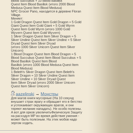
Blood Succubus + 10 Blood Basilisk
Quest Item Blood Basilisk (итого 2000 Blood
Medusa Quest Item Blood Medusa)
NPC Grocer Pano, находится в деревне Floran
Village.
Меняет:
1 Gold Dragon Quest Item Gold Dragon = 5 Gold
Giant Quest Item Gold Giant + 5 Gold Wyrm
Quest Item Gold Wyrm (итого 1000 Gold
Wyvern Quest Item Gold Wyvern)
1 Silver Dragon Quest Item Silver Dragon = 5
Silver Undine Quest Item Silver Undine + 5 Silver
Dryad Quest Item Silver Dryad
(итого 1000 Silver Unicorn Quest Item Silver
Unicorn)
1 Blood Dragon Quest Item Blood Dragon = 5
Blood Succubus Quest Item Blood Succubus + 5
Blood Basilisk Quest Item Blood
Basilisk (итого 1000 Blood Medusa Quest Item
Blood Medusa)
1 Beleth's Silver Dragon Quest Item Beleth’s
Silver Dragon = 10 Silver Undine Quest Item
Silver Undine + 10 Silver Dryad Quest
Item Silver Dryad (итого 2000 Silver Unicorn
Quest Item Silver Unicorn)
aazelinski
→
Монстры
Для магов книги мусорные (На 10 секунд
внушает страх врагу и обращает его в бегство
и успокаивает окружающих врагов, и они
теряют желание нападать). Не особо полезны.
А вот для орков увеличитьФизическую Защиту
на расходуя MP во время действия умения -
может быть полезным. На этих мобов надо
зергом ходить.