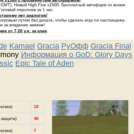
ve x1500 с продвинутым автофармом!
 GMT). Новый High Five x1500. Бесплатный автофарм со всеми
оповый персонаж за 1 час.
оторому нет аналогов!
 игровым путем без доната, чтобы сделать игру по настоящему
и за владение замком!
е от 7,20 у.е. за клик
ude
Kamael
Gracia
РуОфф
Gracia Final
rmony
Информация о GoD: Glory Days
ssic
Epic Tale of Aden
.атака)
10
з.защита)
46
.атака)
7