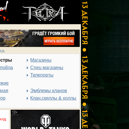
у.е.
нстры
Магазины
спойла
Спец магазины
Телепорты
ужие
чная
Эмблемы кланов
тор
Клан.скиллы & холлы
илд