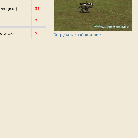
г.защита)
31
?
е атаки
?
Загрузить изображение ...