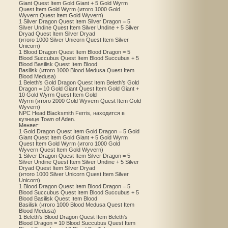
Giant Quest Item Gold Giant + 5 Gold Wyrm
Quest Item Gold Wyrm (итого 1000 Gold
Wyvern Quest Item Gold Wyvern)
1 Silver Dragon Quest Item Silver Dragon = 5
Silver Undine Quest Item Silver Undine + 5 Silver
Dryad Quest Item Silver Dryad
(итого 1000 Silver Unicorn Quest Item Silver
Unicorn)
1 Blood Dragon Quest Item Blood Dragon = 5
Blood Succubus Quest Item Blood Succubus + 5
Blood Basilisk Quest Item Blood
Basilisk (итого 1000 Blood Medusa Quest Item
Blood Medusa)
1 Beleth's Gold Dragon Quest Item Beleth’s Gold
Dragon = 10 Gold Giant Quest Item Gold Giant +
10 Gold Wyrm Quest Item Gold
Wyrm (итого 2000 Gold Wyvern Quest Item Gold
Wyvern)
NPC Head Blacksmith Ferris, находится в
кузнице Town of Aden.
Меняет:
1 Gold Dragon Quest Item Gold Dragon = 5 Gold
Giant Quest Item Gold Giant + 5 Gold Wyrm
Quest Item Gold Wyrm (итого 1000 Gold
Wyvern Quest Item Gold Wyvern)
1 Silver Dragon Quest Item Silver Dragon = 5
Silver Undine Quest Item Silver Undine + 5 Silver
Dryad Quest Item Silver Dryad
(итого 1000 Silver Unicorn Quest Item Silver
Unicorn)
1 Blood Dragon Quest Item Blood Dragon = 5
Blood Succubus Quest Item Blood Succubus + 5
Blood Basilisk Quest Item Blood
Basilisk (итого 1000 Blood Medusa Quest Item
Blood Medusa)
1 Beleth's Blood Dragon Quest Item Beleth’s
Blood Dragon = 10 Blood Succubus Quest Item