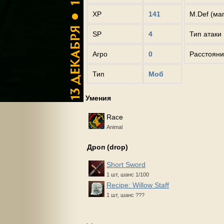
XP
141
M.Def (ма
SP
4
Тип атаки
Агро
0
Расстояни
Тип
Моб
Умения
Race
Animal
Дроп (drop)
Short Sword
1 шт, шанс 1/100
Recipe: Willow Staff
1 шт, шанс ???