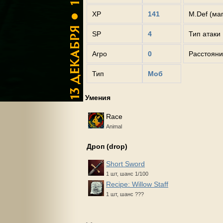
XP
141
M.Def (ма
SP
4
Тип атаки
Агро
0
Расстояни
Тип
Моб
Умения
Race
Animal
Дроп (drop)
Short Sword
1 шт, шанс 1/100
Recipe: Willow Staff
1 шт, шанс ???