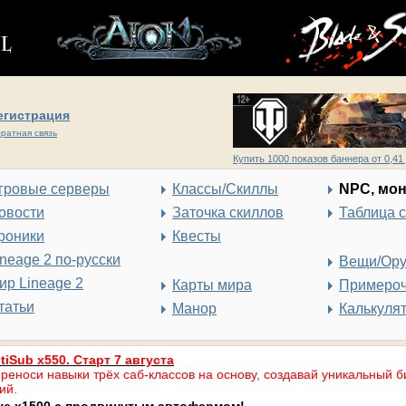
егистрация
ратная связь
Купить 1000 показов баннера от 0,41 
гровые серверы
Классы/Скиллы
NPC, мо
овости
Заточка скиллов
Таблица 
роники
Квесты
ineage 2 по-русски
Вещи/Ор
ир Lineage 2
Карты мира
Примеро
татьи
Манор
Калькуля
tiSub x550. Старт 7 августа
реноси навыки трёх саб-классов на основу, создавай уникальный б
ий.