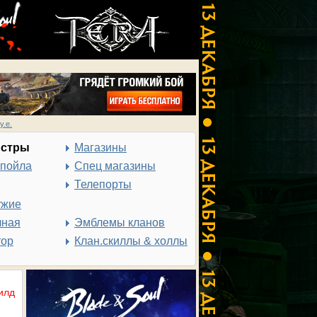
у.е.
нстры
Магазины
спойла
Спец магазины
Телепорты
ужие
чная
Эмблемы кланов
тор
Клан.скиллы & холлы
илд