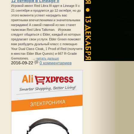
12 октября в Lineage II
Игровой ивент Red Libra III идет в Lineage II с
21 сентября и продлится до 12 октября, но до
этого момента успеет наградить вас
приятными впечатлениями и значительными
наградами! А самой главной из них станет
талисман Red Libra Talisman. Игрокам
следует общаться с Elder, каждый из которых
предлагает свои услуги. Elder Green поможет
вам разбудить дуальный класс с помощью
Your Dual Class Cloak, 1 Proof of Red (получите
в квестах Elder Blue Quests) и 667 R-Grade
Gemstones. ...
читать дальше
2016-09-22
0 комментариев