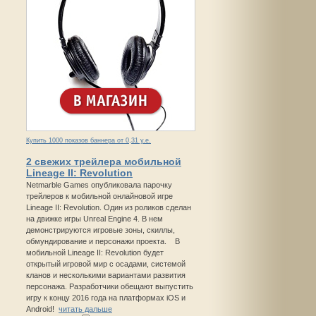
Купить 1000 показов баннера от 0,31 у.е.
2 свежих трейлера мобильной
Lineage II: Revolution
Netmarble Games опубликовала парочку
трейлеров к мобильной онлайновой игре
Lineage II: Revolution. Один из роликов сделан
на движке игры Unreal Engine 4. В нем
демонстрируются игровые зоны, скиллы,
обмундирование и персонажи проекта. В
мобильной Lineage II: Revolution будет
открытый игровой мир с осадами, системой
кланов и несколькими вариантами развития
персонажа. Разработчики обещают выпустить
игру к концу 2016 года на платформах iOS и
Android!
читать дальше