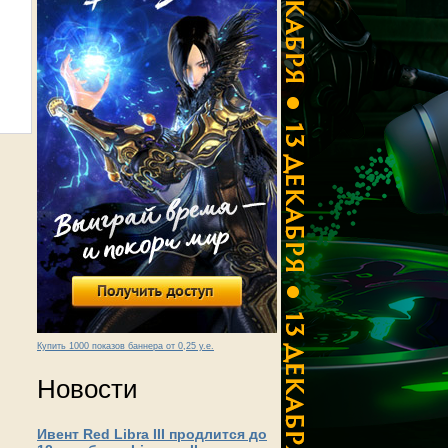
Купить 1000 показов баннера от 0,25 у.е.
Новости
Ивент Red Libra III продлится до