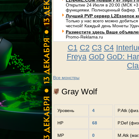
L2NAME.COM Новый PVP High Fi
Открытие 24 Июля в 20:00 (МСК +3
функциями. Полноценный бафер. Т
Лучший PVP сервер L2Essence к
Только у нас всего можно добиться
честной! Каждый день Монеты Удач
Разместите здесь Ваше объявлени
Promo-Reklama.ru
C1
C2
C3
C4
Interl
Freya
GoD
GoD: Ha
Cla
Все монстры
Gray Wolf
Уровень
4
P.Atk (физ
HP
68
P.Def (фи
MP
0
M.Atk (маг