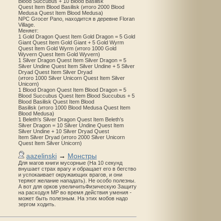
Blood Succubus + 10 Blood Basilisk
Quest Item Blood Basilisk (итого 2000 Blood
Medusa Quest Item Blood Medusa)
NPC Grocer Pano, находится в деревне Floran
Village.
Меняет:
1 Gold Dragon Quest Item Gold Dragon = 5 Gold
Giant Quest Item Gold Giant + 5 Gold Wyrm
Quest Item Gold Wyrm (итого 1000 Gold
Wyvern Quest Item Gold Wyvern)
1 Silver Dragon Quest Item Silver Dragon = 5
Silver Undine Quest Item Silver Undine + 5 Silver
Dryad Quest Item Silver Dryad
(итого 1000 Silver Unicorn Quest Item Silver
Unicorn)
1 Blood Dragon Quest Item Blood Dragon = 5
Blood Succubus Quest Item Blood Succubus + 5
Blood Basilisk Quest Item Blood
Basilisk (итого 1000 Blood Medusa Quest Item
Blood Medusa)
1 Beleth's Silver Dragon Quest Item Beleth’s
Silver Dragon = 10 Silver Undine Quest Item
Silver Undine + 10 Silver Dryad Quest
Item Silver Dryad (итого 2000 Silver Unicorn
Quest Item Silver Unicorn)
aazelinski
→
Монстры
Для магов книги мусорные (На 10 секунд
внушает страх врагу и обращает его в бегство
и успокаивает окружающих врагов, и они
теряют желание нападать). Не особо полезны.
А вот для орков увеличитьФизическую Защиту
на расходуя MP во время действия умения -
может быть полезным. На этих мобов надо
зергом ходить.