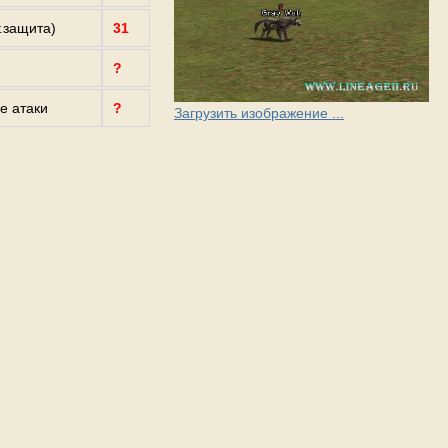
г.защита)
31
?
е атаки
?
Загрузить изображение ...