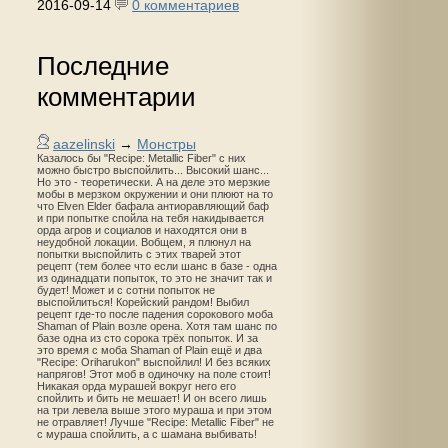
2016-09-14
0 комментариев
Последние
комментарии
aazelinski
→
Монстры
Казалось бы "Recipe: Metallic Fiber" с них
можно быстро выспойлить... Высокий шанс...
Но это - теоретически. А на деле это мерзкие
мобы в мерзком окружении и они плюют на то
что Elven Elder бафала антиоравляющий баф
и при попытке спойла на тебя накидывается
орда агров и социалов и находятся они в
неудобной локации. Вобщем, я плюнул на
попытки выспойлить с этих тварей этот
рецепт (тем более что если шанс в базе - одна
из одинадцати попыток, то это не значит так и
будет! Может и с сотни попыток не
выспойлиться! Корейский рандом! Выбил
рецепт где-то после падения сорокового моба
Shaman of Plain возле орена. Хотя там шанс по
базе одна из сто сорока трёх попыток. И за
это время с моба Shaman of Plain ещё и два
"Recipe: Oriharukon" выспойлил! И без всяких
напрягов! Этот моб в одиночку на поле стоит!
Никакая орда мурашей вокруг него его
спойлить и бить не мешает! И он всего лишь
на три левела выше этого мураша и при этом
не отравляет! Лучше "Recipe: Metallic Fiber" не
с мураша спойлить, а с шамана выбивать!