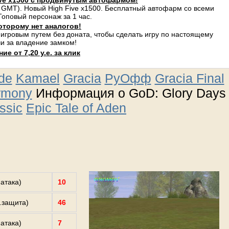
ve x1500 с продвинутым автофармом!
 GMT). Новый High Five x1500. Бесплатный автофарм со всеми
оповый персонаж за 1 час.
оторому нет аналогов!
 игровым путем без доната, чтобы сделать игру по настоящему
и за владение замком!
е от 7,20 у.е. за клик
ude
Kamael
Gracia
РуОфф
Gracia Final
rmony
Информация о GoD: Glory Days
ssic
Epic Tale of Aden
.атака)
10
з.защита)
46
.атака)
7