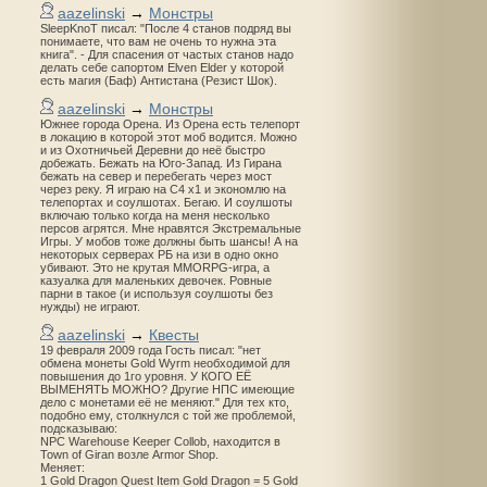
aazelinski
→
Монстры
SleepKnoT писал: "После 4 станов подряд вы
понимаете, что вам не очень то нужна эта
книга". - Для спасения от частых станов надо
делать себе сапортом Elven Elder у которой
есть магия (Баф) Антистана (Резист Шок).
aazelinski
→
Монстры
Южнее города Орена. Из Орена есть телепорт
в локацию в которой этот моб водится. Можно
и из Охотничьей Деревни до неё быстро
добежать. Бежать на Юго-Запад. Из Гирана
бежать на север и перебегать через мост
через реку. Я играю на С4 х1 и экономлю на
телепортах и соулшотах. Бегаю. И соулшоты
включаю только когда на меня несколько
персов агрятся. Мне нравятся Экстремальные
Игры. У мобов тоже должны быть шансы! А на
некоторых серверах РБ на изи в одно окно
убивают. Это не крутая MMORPG-игра, а
казуалка для маленьких девочек. Ровные
парни в такое (и используя соулшоты без
нужды) не играют.
aazelinski
→
Квесты
19 февраля 2009 года Гость писал: "нет
обмена монеты Gold Wyrm необходимой для
повышения до 1го уровня. У КОГО ЕЁ
ВЫМЕНЯТЬ МОЖНО? Другие НПС имеющие
дело с монетами её не меняют." Для тех кто,
подобно ему, столкнулся с той же проблемой,
подсказываю:
NPC Warehouse Keeper Collob, находится в
Town of Giran возле Armor Shop.
Меняет:
1 Gold Dragon Quest Item Gold Dragon = 5 Gold