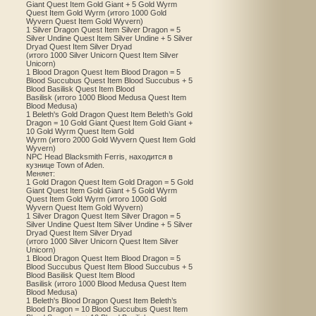
Giant Quest Item Gold Giant + 5 Gold Wyrm
Quest Item Gold Wyrm (итого 1000 Gold
Wyvern Quest Item Gold Wyvern)
1 Silver Dragon Quest Item Silver Dragon = 5
Silver Undine Quest Item Silver Undine + 5 Silver
Dryad Quest Item Silver Dryad
(итого 1000 Silver Unicorn Quest Item Silver
Unicorn)
1 Blood Dragon Quest Item Blood Dragon = 5
Blood Succubus Quest Item Blood Succubus + 5
Blood Basilisk Quest Item Blood
Basilisk (итого 1000 Blood Medusa Quest Item
Blood Medusa)
1 Beleth's Gold Dragon Quest Item Beleth’s Gold
Dragon = 10 Gold Giant Quest Item Gold Giant +
10 Gold Wyrm Quest Item Gold
Wyrm (итого 2000 Gold Wyvern Quest Item Gold
Wyvern)
NPC Head Blacksmith Ferris, находится в
кузнице Town of Aden.
Меняет:
1 Gold Dragon Quest Item Gold Dragon = 5 Gold
Giant Quest Item Gold Giant + 5 Gold Wyrm
Quest Item Gold Wyrm (итого 1000 Gold
Wyvern Quest Item Gold Wyvern)
1 Silver Dragon Quest Item Silver Dragon = 5
Silver Undine Quest Item Silver Undine + 5 Silver
Dryad Quest Item Silver Dryad
(итого 1000 Silver Unicorn Quest Item Silver
Unicorn)
1 Blood Dragon Quest Item Blood Dragon = 5
Blood Succubus Quest Item Blood Succubus + 5
Blood Basilisk Quest Item Blood
Basilisk (итого 1000 Blood Medusa Quest Item
Blood Medusa)
1 Beleth's Blood Dragon Quest Item Beleth’s
Blood Dragon = 10 Blood Succubus Quest Item