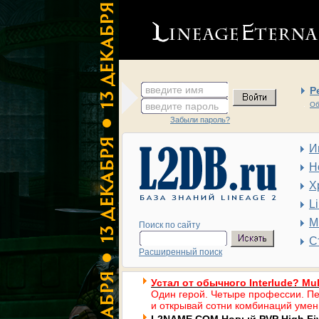
введите имя
Р
введите пароль
Об
Забыли пароль?
И
Н
Х
L
М
Поиск по сайту
С
Расширенный поиск
Устал от обычного Interlude? Mul
Один герой. Четыре профессии. Пе
и открывай сотни комбинаций умен