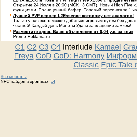
L2NAME.COM Новый PVP High Five x1500 с продвинуты
Открытие 24 Июля в 20:00 (МСК +3 GMT). Новый High Five 
функциями. Полноценный бафер. Топовый персонаж за 1 ча
Лучший PVP сервер L2Essence которому нет аналогов!
Только у нас всего можно добиться игровым путем без донат
честной! Каждый день Монеты Удачи за владение замком!
Разместите здесь Ваше объявление от 6,04 у.е. за клик
Promo-Reklama.ru
C1
C2
C3
C4
Interlude
Kamael
Gra
Freya
GoD
GoD: Harmony
Информа
Classic
Epic Tale 
Все монстры
NPC найден в хрониках:
c4
;