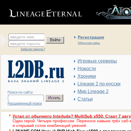
введите имя
Регистрация
введите пароль
Обратная связь
Забыли пароль?
Игровые серверы
Новости
Хроники
Lineage 2 по-русски
Мир Lineage 2
Поиск по сайту
Статьи
Расширенный поиск
Устал от обычного Interlude? MultiSub x550. Старт 7 авг
Один герой. Четыре профессии. Переноси навыки трёх саб-к
и открывай сотни комбинаций умений.