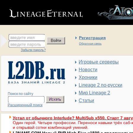
введите имя
Регистрация
введите пароль
Обратная связь
Забыли пароль?
Игровые серверы
Новости
Хроники
Lineage 2 по-русски
Мир Lineage 2
Поиск по сайту
Статьи
Расширенный поиск
Устал от обычного Interlude? MultiSub x550. Старт 7 авг
Один герой. Четыре профессии. Переноси навыки трёх саб-к
и открывай сотни комбинаций умений.