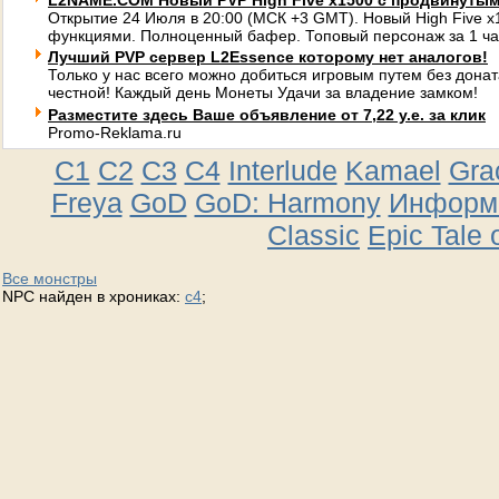
L2NAME.COM Новый PVP High Five x1500 с продвинуты
Открытие 24 Июля в 20:00 (МСК +3 GMT). Новый High Five 
функциями. Полноценный бафер. Топовый персонаж за 1 ча
Лучший PVP сервер L2Essence которому нет аналогов!
Только у нас всего можно добиться игровым путем без донат
честной! Каждый день Монеты Удачи за владение замком!
Разместите здесь Ваше объявление от 7,22 у.е. за клик
Promo-Reklama.ru
C1
C2
C3
C4
Interlude
Kamael
Gra
Freya
GoD
GoD: Harmony
Информа
Classic
Epic Tale 
Все монстры
NPC найден в хрониках:
c4
;