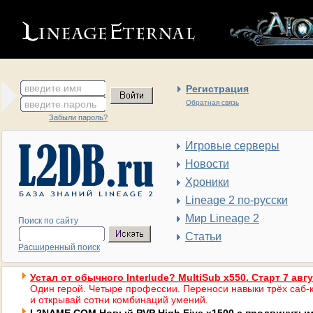
введите имя
Регистрация
введите пароль
Обратная связь
Забыли пароль?
Игровые серверы
Новости
Хроники
Lineage 2 по-русски
Мир Lineage 2
Поиск по сайту
Статьи
Расширенный поиск
Устал от обычного Interlude? MultiSub x550. Старт 7 авг
Один герой. Четыре профессии. Переноси навыки трёх саб-к
и открывай сотни комбинаций умений.