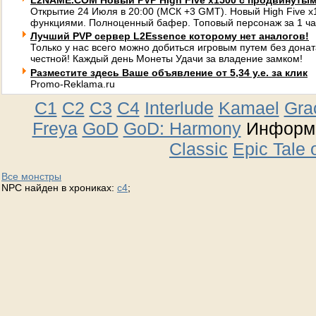
L2NAME.COM Новый PVP High Five x1500 с продвинуты
Открытие 24 Июля в 20:00 (МСК +3 GMT). Новый High Five 
функциями. Полноценный бафер. Топовый персонаж за 1 ча
Лучший PVP сервер L2Essence которому нет аналогов!
Только у нас всего можно добиться игровым путем без донат
честной! Каждый день Монеты Удачи за владение замком!
Разместите здесь Ваше объявление от 5,34 у.е. за клик
Promo-Reklama.ru
C1
C2
C3
C4
Interlude
Kamael
Gra
Freya
GoD
GoD: Harmony
Информа
Classic
Epic Tale 
Все монстры
NPC найден в хрониках:
c4
;