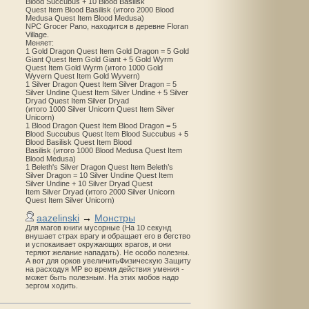
Blood Succubus + 10 Blood Basilisk
Quest Item Blood Basilisk (итого 2000 Blood
Medusa Quest Item Blood Medusa)
NPC Grocer Pano, находится в деревне Floran
Village.
Меняет:
1 Gold Dragon Quest Item Gold Dragon = 5 Gold
Giant Quest Item Gold Giant + 5 Gold Wyrm
Quest Item Gold Wyrm (итого 1000 Gold
Wyvern Quest Item Gold Wyvern)
1 Silver Dragon Quest Item Silver Dragon = 5
Silver Undine Quest Item Silver Undine + 5 Silver
Dryad Quest Item Silver Dryad
(итого 1000 Silver Unicorn Quest Item Silver
Unicorn)
1 Blood Dragon Quest Item Blood Dragon = 5
Blood Succubus Quest Item Blood Succubus + 5
Blood Basilisk Quest Item Blood
Basilisk (итого 1000 Blood Medusa Quest Item
Blood Medusa)
1 Beleth's Silver Dragon Quest Item Beleth’s
Silver Dragon = 10 Silver Undine Quest Item
Silver Undine + 10 Silver Dryad Quest
Item Silver Dryad (итого 2000 Silver Unicorn
Quest Item Silver Unicorn)
aazelinski
→
Монстры
Для магов книги мусорные (На 10 секунд
внушает страх врагу и обращает его в бегство
и успокаивает окружающих врагов, и они
теряют желание нападать). Не особо полезны.
А вот для орков увеличитьФизическую Защиту
на расходуя MP во время действия умения -
может быть полезным. На этих мобов надо
зергом ходить.