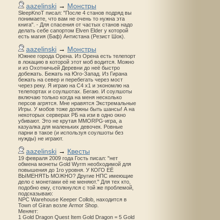
aazelinski
→
Монстры
SleepKnoT писал: "После 4 станов подряд вы
понимаете, что вам не очень то нужна эта
книга". - Для спасения от частых станов надо
делать себе сапортом Elven Elder у которой
есть магия (Баф) Антистана (Резист Шок).
aazelinski
→
Монстры
Южнее города Орена. Из Орена есть телепорт
в локацию в которой этот моб водится. Можно
и из Охотничьей Деревни до неё быстро
добежать. Бежать на Юго-Запад. Из Гирана
бежать на север и перебегать через мост
через реку. Я играю на С4 х1 и экономлю на
телепортах и соулшотах. Бегаю. И соулшоты
включаю только когда на меня несколько
персов агрятся. Мне нравятся Экстремальные
Игры. У мобов тоже должны быть шансы! А на
некоторых серверах РБ на изи в одно окно
убивают. Это не крутая MMORPG-игра, а
казуалка для маленьких девочек. Ровные
парни в такое (и используя соулшоты без
нужды) не играют.
aazelinski
→
Квесты
19 февраля 2009 года Гость писал: "нет
обмена монеты Gold Wyrm необходимой для
повышения до 1го уровня. У КОГО ЕЁ
ВЫМЕНЯТЬ МОЖНО? Другие НПС имеющие
дело с монетами её не меняют." Для тех кто,
подобно ему, столкнулся с той же проблемой,
подсказываю:
NPC Warehouse Keeper Collob, находится в
Town of Giran возле Armor Shop.
Меняет:
1 Gold Dragon Quest Item Gold Dragon = 5 Gold