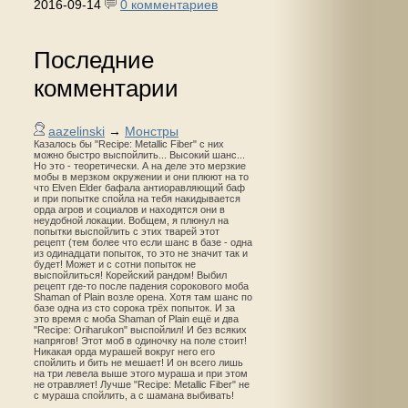
2016-09-14
0 комментариев
Последние
комментарии
aazelinski
→
Монстры
Казалось бы "Recipe: Metallic Fiber" с них
можно быстро выспойлить... Высокий шанс...
Но это - теоретически. А на деле это мерзкие
мобы в мерзком окружении и они плюют на то
что Elven Elder бафала антиоравляющий баф
и при попытке спойла на тебя накидывается
орда агров и социалов и находятся они в
неудобной локации. Вобщем, я плюнул на
попытки выспойлить с этих тварей этот
рецепт (тем более что если шанс в базе - одна
из одинадцати попыток, то это не значит так и
будет! Может и с сотни попыток не
выспойлиться! Корейский рандом! Выбил
рецепт где-то после падения сорокового моба
Shaman of Plain возле орена. Хотя там шанс по
базе одна из сто сорока трёх попыток. И за
это время с моба Shaman of Plain ещё и два
"Recipe: Oriharukon" выспойлил! И без всяких
напрягов! Этот моб в одиночку на поле стоит!
Никакая орда мурашей вокруг него его
спойлить и бить не мешает! И он всего лишь
на три левела выше этого мураша и при этом
не отравляет! Лучше "Recipe: Metallic Fiber" не
с мураша спойлить, а с шамана выбивать!