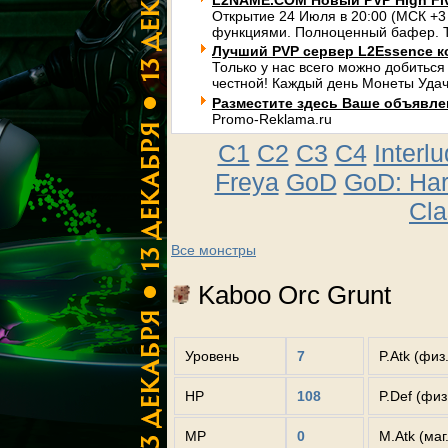
L2NAME.COM Новый PVP High Fi
Открытие 24 Июля в 20:00 (МСК +3
функциями. Полноценный бафер. Т
Лучший PVP сервер L2Essence к
Только у нас всего можно добиться
честной! Каждый день Монеты Удач
Разместите здесь Ваше объявлени
Promo-Reklama.ru
C1
C2
C3
C4
Interl
Freya
GoD
GoD: Ha
Cla
Все монстры
Kaboo Orc Grunt
Уровень
7
P.Atk (физ
HP
108
P.Def (фи
MP
0
M.Atk (маг