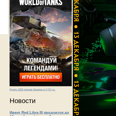
Купить 1000 показов баннера от 0,25 у.е.
Новости
Ивент Red Libra III продлится до