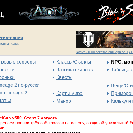
егистрация
ратная связь
Купить 1000 показов баннера от 0,41 
гровые серверы
Классы/Скиллы
NPC, мо
овости
Заточка скиллов
Таблица 
роники
Квесты
ineage 2 по-русски
Вещи/Ор
ир Lineage 2
Карты мира
Примеро
татьи
Манор
Калькуля
tiSub x550. Старт 7 августа
реноси навыки трёх саб-классов на основу, создавай уникальный б
ий.