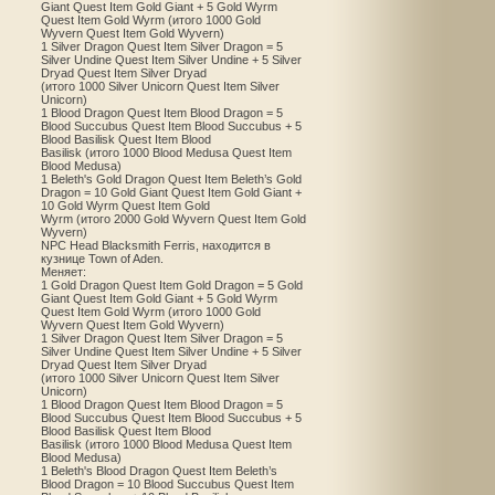
Giant Quest Item Gold Giant + 5 Gold Wyrm
Quest Item Gold Wyrm (итого 1000 Gold
Wyvern Quest Item Gold Wyvern)
1 Silver Dragon Quest Item Silver Dragon = 5
Silver Undine Quest Item Silver Undine + 5 Silver
Dryad Quest Item Silver Dryad
(итого 1000 Silver Unicorn Quest Item Silver
Unicorn)
1 Blood Dragon Quest Item Blood Dragon = 5
Blood Succubus Quest Item Blood Succubus + 5
Blood Basilisk Quest Item Blood
Basilisk (итого 1000 Blood Medusa Quest Item
Blood Medusa)
1 Beleth's Gold Dragon Quest Item Beleth’s Gold
Dragon = 10 Gold Giant Quest Item Gold Giant +
10 Gold Wyrm Quest Item Gold
Wyrm (итого 2000 Gold Wyvern Quest Item Gold
Wyvern)
NPC Head Blacksmith Ferris, находится в
кузнице Town of Aden.
Меняет:
1 Gold Dragon Quest Item Gold Dragon = 5 Gold
Giant Quest Item Gold Giant + 5 Gold Wyrm
Quest Item Gold Wyrm (итого 1000 Gold
Wyvern Quest Item Gold Wyvern)
1 Silver Dragon Quest Item Silver Dragon = 5
Silver Undine Quest Item Silver Undine + 5 Silver
Dryad Quest Item Silver Dryad
(итого 1000 Silver Unicorn Quest Item Silver
Unicorn)
1 Blood Dragon Quest Item Blood Dragon = 5
Blood Succubus Quest Item Blood Succubus + 5
Blood Basilisk Quest Item Blood
Basilisk (итого 1000 Blood Medusa Quest Item
Blood Medusa)
1 Beleth's Blood Dragon Quest Item Beleth’s
Blood Dragon = 10 Blood Succubus Quest Item