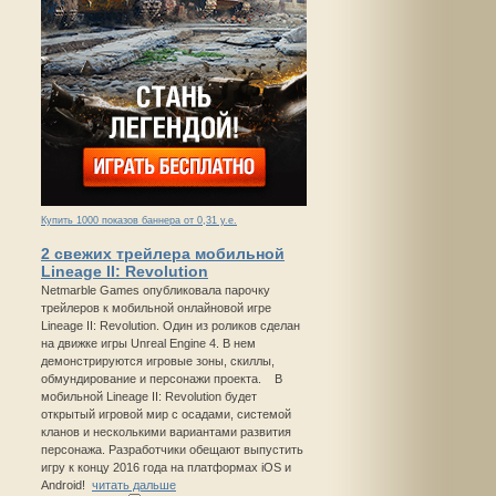
Купить 1000 показов баннера от 0,31 у.е.
2 свежих трейлера мобильной
Lineage II: Revolution
Netmarble Games опубликовала парочку
трейлеров к мобильной онлайновой игре
Lineage II: Revolution. Один из роликов сделан
на движке игры Unreal Engine 4. В нем
демонстрируются игровые зоны, скиллы,
обмундирование и персонажи проекта. В
мобильной Lineage II: Revolution будет
открытый игровой мир с осадами, системой
кланов и несколькими вариантами развития
персонажа. Разработчики обещают выпустить
игру к концу 2016 года на платформах iOS и
Android!
читать дальше