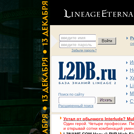
введите имя
Р
введите пароль
Об
Забыли пароль?
И
Н
Х
L
М
Поиск по сайту
С
Расширенный поиск
Устал от обычного Interlude? Mul
Один герой. Четыре профессии. Пе
и открывай сотни комбинаций умен