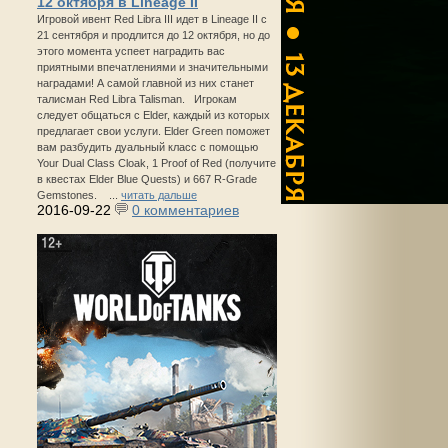
12 октября в Lineage II
Игровой ивент Red Libra III идет в Lineage II с
21 сентября и продлится до 12 октября, но до
этого момента успеет наградить вас
приятными впечатлениями и значительными
наградами! А самой главной из них станет
талисман Red Libra Talisman. Игрокам
следует общаться с Elder, каждый из которых
предлагает свои услуги. Elder Green поможет
вам разбудить дуальный класс с помощью
Your Dual Class Cloak, 1 Proof of Red (получите
в квестах Elder Blue Quests) и 667 R-Grade
Gemstones. ...
читать дальше
2016-09-22
0 комментариев