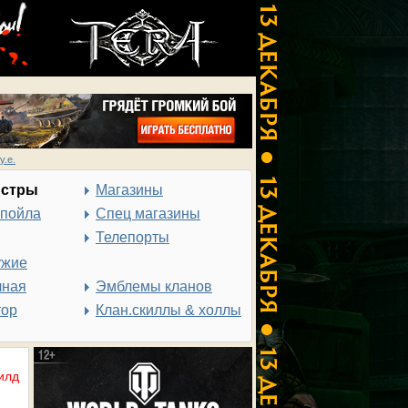
у.е.
нстры
Магазины
спойла
Спец магазины
Телепорты
ужие
чная
Эмблемы кланов
тор
Клан.скиллы & холлы
илд