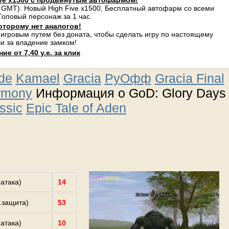
ve x1500 с продвинутым автофармом!
 GMT). Новый High Five x1500. Бесплатный автофарм со всеми
оповый персонаж за 1 час.
оторому нет аналогов!
 игровым путем без доната, чтобы сделать игру по настоящему
и за владение замком!
е от 7,40 у.е. за клик
ude
Kamael
Gracia
РуОфф
Gracia Final
rmony
Информация о GoD: Glory Days
ssic
Epic Tale of Aden
.атака)
14
з.защита)
53
.атака)
10