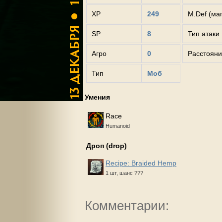
XP
249
M.Def (ма
SP
8
Тип атаки
Агро
0
Расстояни
Тип
Моб
Умения
Race
Humanoid
Дроп (drop)
Recipe: Braided Hemp
1 шт, шанс ???
Комментарии: