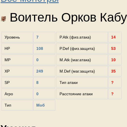
Воитель Орков Кабу
Уровень
7
P.Atk (физ.атака)
14
HP
108
P.Def (физ.защита)
53
MP
0
M.Atk (маг.атака)
10
XP
249
M.Def (маг.защита)
35
SP
8
Тип атаки
?
Агро
0
Расстояние атаки
?
Тип
Моб