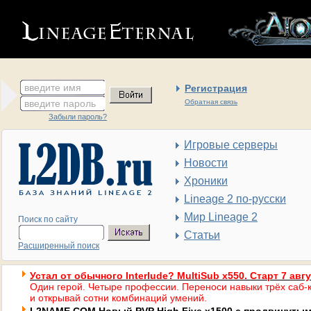
введите имя
Регистрация
введите пароль
Обратная связь
Забыли пароль?
Игровые серверы
Новости
Хроники
Lineage 2 по-русски
Мир Lineage 2
Поиск по сайту
Статьи
Расширенный поиск
Устал от обычного Interlude? MultiSub x550. Старт 7 авг
Один герой. Четыре профессии. Переноси навыки трёх саб-к
и открывай сотни комбинаций умений.