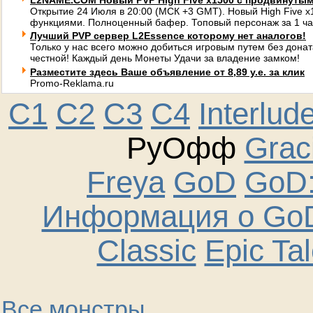
L2NAME.COM Новый PVP High Five x1500 с продвинуты
Открытие 24 Июля в 20:00 (МСК +3 GMT). Новый High Five 
функциями. Полноценный бафер. Топовый персонаж за 1 ча
Лучший PVP сервер L2Essence которому нет аналогов!
Только у нас всего можно добиться игровым путем без донат
честной! Каждый день Монеты Удачи за владение замком!
Разместите здесь Ваше объявление от 8,89 у.е. за клик
Promo-Reklama.ru
C1
C2
C3
C4
Interlud
РуОфф
Graci
Freya
GoD
GoD:
Информация о GoD
Classic
Epic Ta
Все монстры