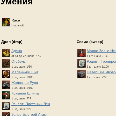
Умения
Race
Humanoid
Дроп (drop)
Споил (sweep)
Адена
Малое Зелье Ис
от 51 до 72, шанс 70%
1 шт, шанс 21%
Стебель
Рецепт: Тренир
1 шт, шанс 1/50
1 шт, шанс 1/100
Маленький Щит
Навершие Ивово
1 шт, шанс 1/100
1 шт, шанс ???
Железная Руда
1 шт, шанс 1/100
Кожаная Шляпа
1 шт, шанс ???
Рецепт: Плетеный Лен
1 шт, шанс ???
Зелье Быстрой Атаки