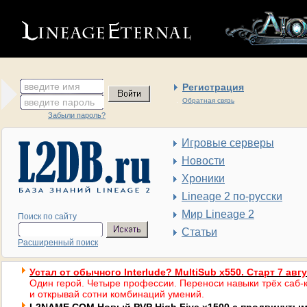
введите имя
Регистрация
введите пароль
Обратная связь
Забыли пароль?
Игровые серверы
Новости
Хроники
Lineage 2 по-русски
Мир Lineage 2
Поиск по сайту
Статьи
Расширенный поиск
Устал от обычного Interlude? MultiSub x550. Старт 7 авг
Один герой. Четыре профессии. Переноси навыки трёх саб-к
и открывай сотни комбинаций умений.