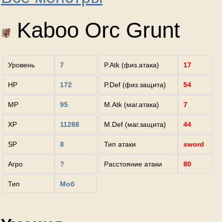
Kaboo Orc Grunt
Уровень
7
P.Atk (физ.атака)
17
HP
172
P.Def (физ.защита)
54
MP
95
M.Atk (маг.атака)
7
XP
11288
M.Def (маг.защита)
44
SP
8
Тип атаки
sword
Агро
?
Расстояние атаки
80
Тип
Моб