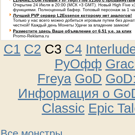
L2NAME.COM Новый PVP High Five x1500 с продвинуты
Открытие 24 Июля в 20:00 (МСК +3 GMT). Новый High Five 
функциями. Полноценный бафер. Топовый персонаж за 1 ча
Лучший PVP сервер L2Essence которому нет аналогов!
Только у нас всего можно добиться игровым путем без донат
честной! Каждый день Монеты Удачи за владение замком!
Разместите здесь Ваше объявление от 6,51 у.е. за клик
Promo-Reklama.ru
C1
C2
C3
C4
Interlud
РуОфф
Graci
Freya
GoD
GoD:
Информация о GoD
Classic
Epic Ta
Все монстры