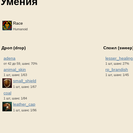
Умения
Race
Humanoid
Дроп (drop)
Споил (sweep
adena
lesser_healing
от 42 до 59, шанс 70%
1 шт, шанс 27%
animal_skin
rp_brandish
1 шт, шанс 1/63
1 шт, шанс 1/45
small_shield
1 шт, шанс 1/67
coal
1 шт, шанс 1/84
leather_cap
1 шт, шанс 1/96