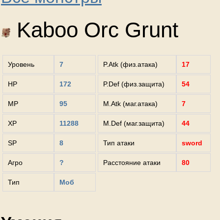
Kaboo Orc Grunt
Уровень
7
P.Atk (физ.атака)
17
HP
172
P.Def (физ.защита)
54
MP
95
M.Atk (маг.атака)
7
XP
11288
M.Def (маг.защита)
44
SP
8
Тип атаки
sword
Агро
?
Расстояние атаки
80
Тип
Моб