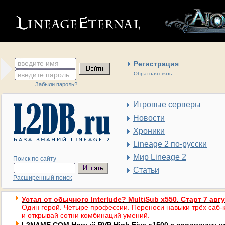
введите имя
Регистрация
введите пароль
Обратная связь
Забыли пароль?
Игровые серверы
Новости
Хроники
Lineage 2 по-русски
Мир Lineage 2
Поиск по сайту
Статьи
Расширенный поиск
Устал от обычного Interlude? MultiSub x550. Старт 7 авг
Один герой. Четыре профессии. Переноси навыки трёх саб-к
и открывай сотни комбинаций умений.