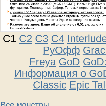
L2NAME.COM Новый PVP High Five x1500 с продвинуты
Открытие 24 Июля в 20:00 (МСК +3 GMT). Новый High Five 
функциями. Полноценный бафер. Топовый персонаж за 1 ча
Лучший PVP сервер L2Essence которому нет аналогов!
Только у нас всего можно добиться игровым путем без донат
честной! Каждый день Монеты Удачи за владение замком!
Разместите здесь Ваше объявление от 6,51 у.е. за клик
Promo-Reklama.ru
C1
C2
C3
C4
Interlud
РуОфф
Graci
Freya
GoD
GoD:
Информация о GoD
Classic
Epic Ta
Все монстры