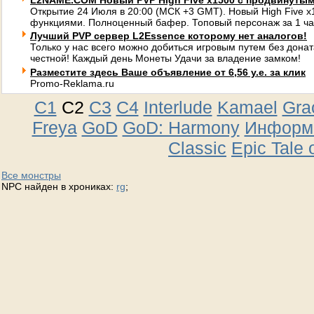
L2NAME.COM Новый PVP High Five x1500 с продвинуты
Открытие 24 Июля в 20:00 (МСК +3 GMT). Новый High Five 
функциями. Полноценный бафер. Топовый персонаж за 1 ча
Лучший PVP сервер L2Essence которому нет аналогов!
Только у нас всего можно добиться игровым путем без донат
честной! Каждый день Монеты Удачи за владение замком!
Разместите здесь Ваше объявление от 6,56 у.е. за клик
Promo-Reklama.ru
C1
C2
C3
C4
Interlude
Kamael
Gra
Freya
GoD
GoD: Harmony
Информа
Classic
Epic Tale 
Все монстры
NPC найден в хрониках:
rg
;