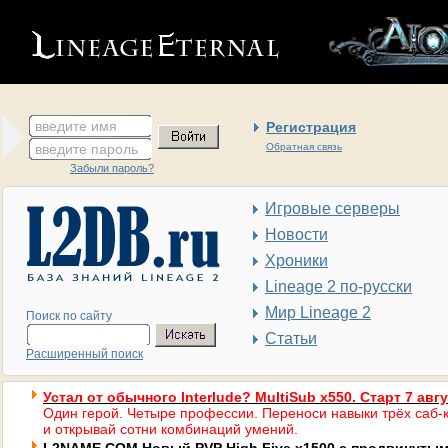
введите имя
Регистрация
введите пароль
Обратная связь
Забыли пароль?
Игровые серверы
Новости
Хроники
Lineage 2 по-русски
Мир Lineage 2
Поиск по сайту
Статьи
Расширенный поиск
Устал от обычного Interlude? MultiSub x550. Старт 7 авг
Один герой. Четыре профессии. Переноси навыки трёх саб-к
и открывай сотни комбинаций умений.