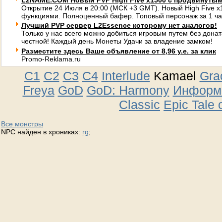
L2NAME.COM Новый PVP High Five x1500 с продвинуты
Открытие 24 Июля в 20:00 (МСК +3 GMT). Новый High Five 
функциями. Полноценный бафер. Топовый персонаж за 1 ча
Лучший PVP сервер L2Essence которому нет аналогов!
Только у нас всего можно добиться игровым путем без донат
честной! Каждый день Монеты Удачи за владение замком!
Разместите здесь Ваше объявление от 8,96 у.е. за клик
Promo-Reklama.ru
C1
C2
C3
C4
Interlude
Kamael
Gra
Freya
GoD
GoD: Harmony
Информа
Classic
Epic Tale 
Все монстры
NPC найден в хрониках:
rg
;