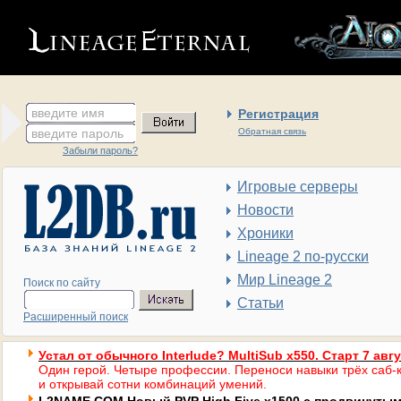
введите имя
Регистрация
введите пароль
Обратная связь
Забыли пароль?
Игровые серверы
Новости
Хроники
Lineage 2 по-русски
Мир Lineage 2
Поиск по сайту
Статьи
Расширенный поиск
Устал от обычного Interlude? MultiSub x550. Старт 7 авг
Один герой. Четыре профессии. Переноси навыки трёх саб-к
и открывай сотни комбинаций умений.