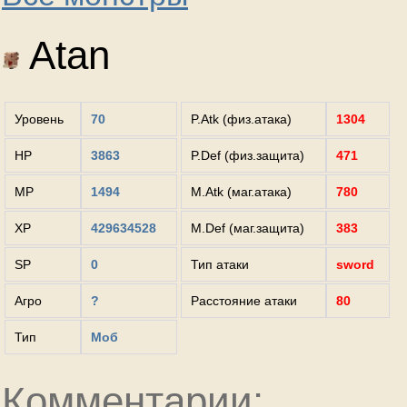
Atan
Уровень
70
P.Atk (физ.атака)
1304
HP
3863
P.Def (физ.защита)
471
MP
1494
M.Atk (маг.атака)
780
XP
429634528
M.Def (маг.защита)
383
SP
0
Тип атаки
sword
Агро
?
Расстояние атаки
80
Тип
Моб
Комментарии: