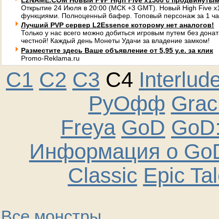
L2NAME.COM Новый PVP High Five x1500 с продвинуты
Открытие 24 Июля в 20:00 (МСК +3 GMT). Новый High Five 
функциями. Полноценный бафер. Топовый персонаж за 1 ча
Лучший PVP сервер L2Essence которому нет аналогов!
Только у нас всего можно добиться игровым путем без донат
честной! Каждый день Монеты Удачи за владение замком!
Разместите здесь Ваше объявление от 5,95 у.е. за клик
Promo-Reklama.ru
C1
C2
C3
C4
Interlud
РуОфф
Graci
Freya
GoD
GoD:
Информация о GoD
Classic
Epic Ta
Все монстры