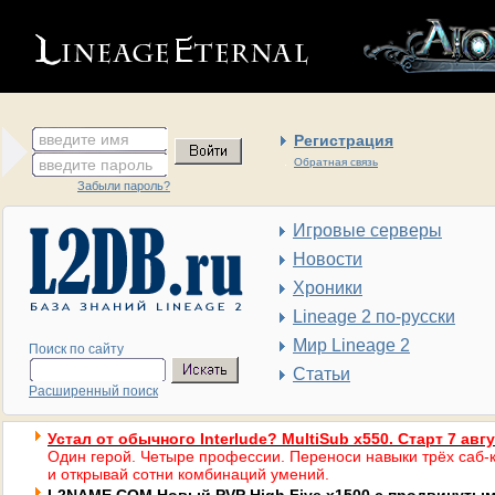
введите имя
Регистрация
введите пароль
Обратная связь
Забыли пароль?
Игровые серверы
Новости
Хроники
Lineage 2 по-русски
Мир Lineage 2
Поиск по сайту
Статьи
Расширенный поиск
Устал от обычного Interlude? MultiSub x550. Старт 7 авг
Один герой. Четыре профессии. Переноси навыки трёх саб-к
и открывай сотни комбинаций умений.