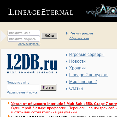
введите имя
Регистрация
введите пароль
Обратная связь
Забыли пароль?
Игровые серверы
Новости
Хроники
Lineage 2 по-русски
Мир Lineage 2
Поиск по сайту
Статьи
Расширенный поиск
Устал от обычного Interlude? MultiSub x550. Старт 7 авг
Один герой. Четыре профессии. Переноси навыки трёх саб-к
и открывай сотни комбинаций умений.