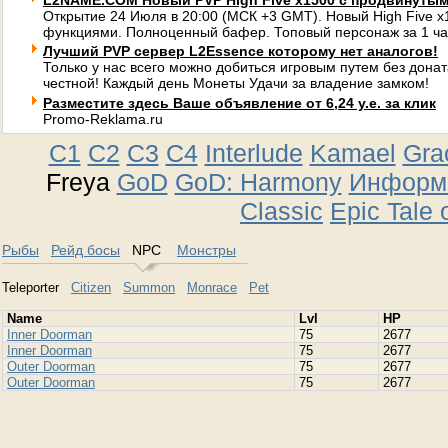
L2NAME.COM Новый PVP High Five x1500 с продвинуты
Открытие 24 Июля в 20:00 (МСК +3 GMT). Новый High Five 
функциями. Полноценный бафер. Топовый персонаж за 1 ча
Лучший PVP сервер L2Essence которому нет аналогов!
Только у нас всего можно добиться игровым путем без донат
честной! Каждый день Монеты Удачи за владение замком!
Разместите здесь Ваше объявление от 6,24 у.е. за клик
Promo-Reklama.ru
C1
C2
C3
C4
Interlude
Kamael
Gra
Freya
GoD
GoD: Harmony
Информа
Classic
Epic Tale 
Рыбы
Рейд босы
NPC
Монстры
Teleporter
Citizen
Summon
Monrace
Pet
Namе
Lvl
HP
Inner Doorman
75
2677
Inner Doorman
75
2677
Outer Doorman
75
2677
Outer Doorman
75
2677