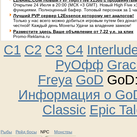
L2NAME.COM Новый PVP High Five x1500 с продвинуты
Открытие 24 Июля в 20:00 (МСК +3 GMT). Новый High Five 
функциями. Полноценный бафер. Топовый персонаж за 1 ча
Лучший PVP сервер L2Essence которому нет аналогов!
Только у нас всего можно добиться игровым путем без донат
честной! Каждый день Монеты Удачи за владение замком!
Разместите здесь Ваше объявление от 7,22 у.е. за клик
Promo-Reklama.ru
C1
C2
C3
C4
Interlud
РуОфф
Graci
Freya
GoD
GoD:
Информация о GoD
Classic
Epic Ta
Рыбы
Рейд босы
NPC
Монстры