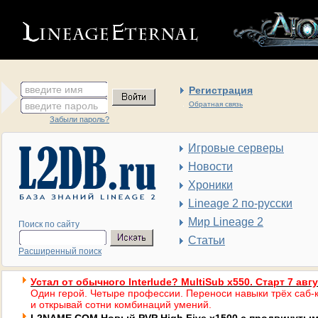
введите имя
Регистрация
введите пароль
Обратная связь
Забыли пароль?
Игровые серверы
Новости
Хроники
Lineage 2 по-русски
Мир Lineage 2
Поиск по сайту
Статьи
Расширенный поиск
Устал от обычного Interlude? MultiSub x550. Старт 7 авг
Один герой. Четыре профессии. Переноси навыки трёх саб-к
и открывай сотни комбинаций умений.