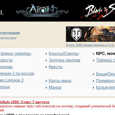
егистрация
ратная связь
Купить 1000 показов баннера от 0,41 
гровые серверы
Классы/Скиллы
NPC, мо
овости
Заточка скиллов
Таблица 
роники
Квесты
ineage 2 по-русски
Вещи/Ор
ир Lineage 2
Карты мира
Примеро
татьи
Манор
Калькуля
tiSub x550. Старт 7 августа
реноси навыки трёх саб-классов на основу, создавай уникальный б
ий.