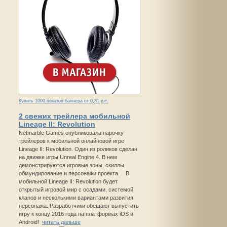
Купить 1000 показов баннера от 0,31 у.е.
2 свежих трейлера мобильной
Lineage II: Revolution
Netmarble Games опубликовала парочку
трейлеров к мобильной онлайновой игре
Lineage II: Revolution. Один из роликов сделан
на движке игры Unreal Engine 4. В нем
демонстрируются игровые зоны, скиллы,
обмундирование и персонажи проекта. В
мобильной Lineage II: Revolution будет
открытый игровой мир с осадами, системой
кланов и несколькими вариантами развития
персонажа. Разработчики обещают выпустить
игру к концу 2016 года на платформах iOS и
Android!
читать дальше