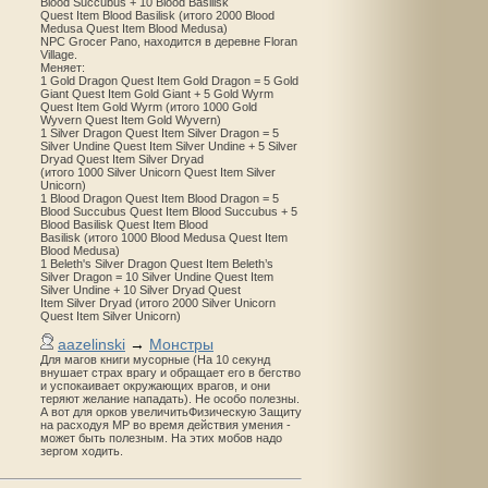
Blood Succubus + 10 Blood Basilisk
Quest Item Blood Basilisk (итого 2000 Blood
Medusa Quest Item Blood Medusa)
NPC Grocer Pano, находится в деревне Floran
Village.
Меняет:
1 Gold Dragon Quest Item Gold Dragon = 5 Gold
Giant Quest Item Gold Giant + 5 Gold Wyrm
Quest Item Gold Wyrm (итого 1000 Gold
Wyvern Quest Item Gold Wyvern)
1 Silver Dragon Quest Item Silver Dragon = 5
Silver Undine Quest Item Silver Undine + 5 Silver
Dryad Quest Item Silver Dryad
(итого 1000 Silver Unicorn Quest Item Silver
Unicorn)
1 Blood Dragon Quest Item Blood Dragon = 5
Blood Succubus Quest Item Blood Succubus + 5
Blood Basilisk Quest Item Blood
Basilisk (итого 1000 Blood Medusa Quest Item
Blood Medusa)
1 Beleth's Silver Dragon Quest Item Beleth’s
Silver Dragon = 10 Silver Undine Quest Item
Silver Undine + 10 Silver Dryad Quest
Item Silver Dryad (итого 2000 Silver Unicorn
Quest Item Silver Unicorn)
aazelinski
→
Монстры
Для магов книги мусорные (На 10 секунд
внушает страх врагу и обращает его в бегство
и успокаивает окружающих врагов, и они
теряют желание нападать). Не особо полезны.
А вот для орков увеличитьФизическую Защиту
на расходуя MP во время действия умения -
может быть полезным. На этих мобов надо
зергом ходить.