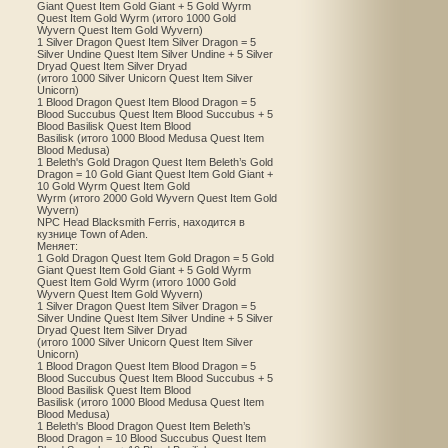
Giant Quest Item Gold Giant + 5 Gold Wyrm
Quest Item Gold Wyrm (итого 1000 Gold
Wyvern Quest Item Gold Wyvern)
1 Silver Dragon Quest Item Silver Dragon = 5
Silver Undine Quest Item Silver Undine + 5 Silver
Dryad Quest Item Silver Dryad
(итого 1000 Silver Unicorn Quest Item Silver
Unicorn)
1 Blood Dragon Quest Item Blood Dragon = 5
Blood Succubus Quest Item Blood Succubus + 5
Blood Basilisk Quest Item Blood
Basilisk (итого 1000 Blood Medusa Quest Item
Blood Medusa)
1 Beleth's Gold Dragon Quest Item Beleth’s Gold
Dragon = 10 Gold Giant Quest Item Gold Giant +
10 Gold Wyrm Quest Item Gold
Wyrm (итого 2000 Gold Wyvern Quest Item Gold
Wyvern)
NPC Head Blacksmith Ferris, находится в
кузнице Town of Aden.
Меняет:
1 Gold Dragon Quest Item Gold Dragon = 5 Gold
Giant Quest Item Gold Giant + 5 Gold Wyrm
Quest Item Gold Wyrm (итого 1000 Gold
Wyvern Quest Item Gold Wyvern)
1 Silver Dragon Quest Item Silver Dragon = 5
Silver Undine Quest Item Silver Undine + 5 Silver
Dryad Quest Item Silver Dryad
(итого 1000 Silver Unicorn Quest Item Silver
Unicorn)
1 Blood Dragon Quest Item Blood Dragon = 5
Blood Succubus Quest Item Blood Succubus + 5
Blood Basilisk Quest Item Blood
Basilisk (итого 1000 Blood Medusa Quest Item
Blood Medusa)
1 Beleth's Blood Dragon Quest Item Beleth’s
Blood Dragon = 10 Blood Succubus Quest Item