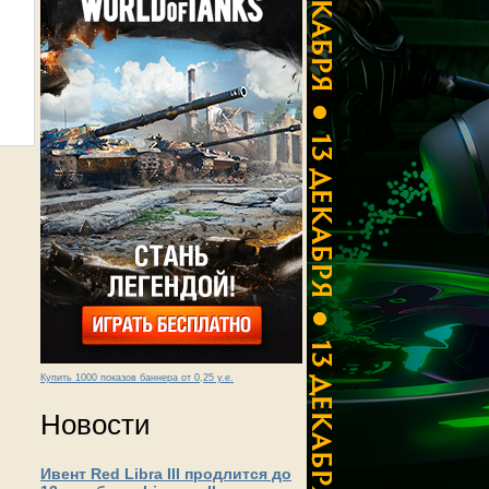
Купить 1000 показов баннера от 0,25 у.е.
Новости
Ивент Red Libra III продлится до