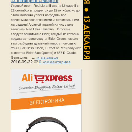
12 октября в Lineage II
Игровой ивент Red Libra III идет в Lineage II с
21 сентября и продлится до 12 октября, но до
этого момента успеет наградить вас
приятными впечатлениями и значительными
наградами! А самой главной из них станет
талисман Red Libra Talisman. Игрокам
следует общаться с Elder, каждый из которых
предлагает свои услуги. Elder Green поможет
вам разбудить дуальный класс с помощью
Your Dual Class Cloak, 1 Proof of Red (получите
в квестах Elder Blue Quests) и 667 R-Grade
Gemstones. ...
читать дальше
2016-09-22
0 комментариев