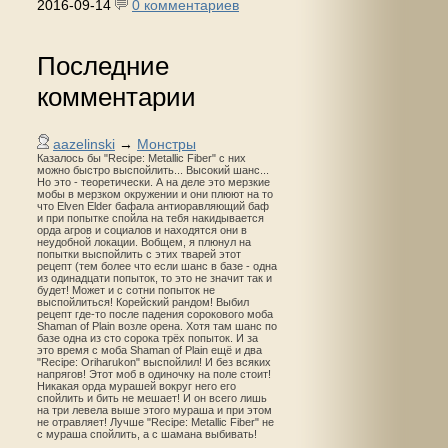
2016-09-14
0 комментариев
Последние
комментарии
aazelinski
→
Монстры
Казалось бы "Recipe: Metallic Fiber" с них
можно быстро выспойлить... Высокий шанс...
Но это - теоретически. А на деле это мерзкие
мобы в мерзком окружении и они плюют на то
что Elven Elder бафала антиоравляющий баф
и при попытке спойла на тебя накидывается
орда агров и социалов и находятся они в
неудобной локации. Вобщем, я плюнул на
попытки выспойлить с этих тварей этот
рецепт (тем более что если шанс в базе - одна
из одинадцати попыток, то это не значит так и
будет! Может и с сотни попыток не
выспойлиться! Корейский рандом! Выбил
рецепт где-то после падения сорокового моба
Shaman of Plain возле орена. Хотя там шанс по
базе одна из сто сорока трёх попыток. И за
это время с моба Shaman of Plain ещё и два
"Recipe: Oriharukon" выспойлил! И без всяких
напрягов! Этот моб в одиночку на поле стоит!
Никакая орда мурашей вокруг него его
спойлить и бить не мешает! И он всего лишь
на три левела выше этого мураша и при этом
не отравляет! Лучше "Recipe: Metallic Fiber" не
с мураша спойлить, а с шамана выбивать!