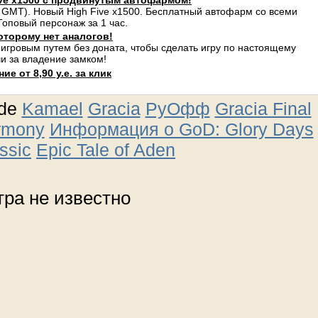
ve x1500 с продвинутым автофармом!
 GMT). Новый High Five x1500. Бесплатный автофарм со всеми
оповый персонаж за 1 час.
оторому нет аналогов!
 игровым путем без доната, чтобы сделать игру по настоящему
и за владение замком!
е от 8,90 у.е. за клик
ude
Kamael
Gracia
РуОфф
Gracia Final
rmony
Информация о GoD: Glory Days
ssic
Epic Tale of Aden
ра не известно