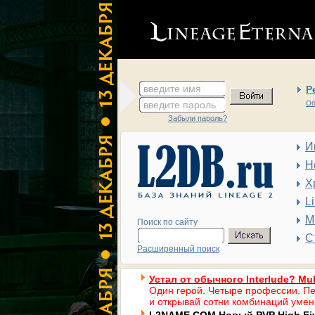
введите имя
Р
введите пароль
Об
Забыли пароль?
И
Н
Х
L
М
Поиск по сайту
С
Расширенный поиск
Устал от обычного Interlude? Mul
Один герой. Четыре профессии. Пе
и открывай сотни комбинаций умен