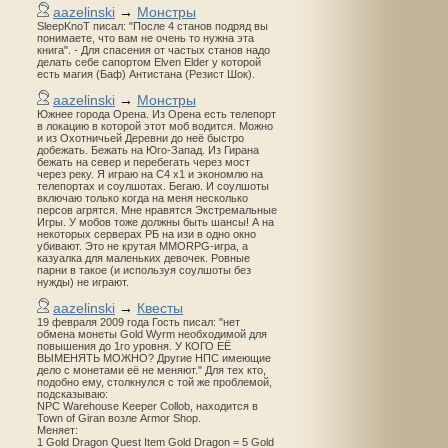
aazelinski
→
Монстры
SleepKnoT писал: "После 4 станов подряд вы
понимаете, что вам не очень то нужна эта
книга". - Для спасения от частых станов надо
делать себе сапортом Elven Elder у которой
есть магия (Баф) Антистана (Резист Шок).
aazelinski
→
Монстры
Южнее города Орена. Из Орена есть телепорт
в локацию в которой этот моб водится. Можно
и из Охотничьей Деревни до неё быстро
добежать. Бежать на Юго-Запад. Из Гирана
бежать на север и перебегать через мост
через реку. Я играю на С4 х1 и экономлю на
телепортах и соулшотах. Бегаю. И соулшоты
включаю только когда на меня несколько
персов агрятся. Мне нравятся Экстремальные
Игры. У мобов тоже должны быть шансы! А на
некоторых серверах РБ на изи в одно окно
убивают. Это не крутая MMORPG-игра, а
казуалка для маленьких девочек. Ровные
парни в такое (и используя соулшоты без
нужды) не играют.
aazelinski
→
Квесты
19 февраля 2009 года Гость писал: "нет
обмена монеты Gold Wyrm необходимой для
повышения до 1го уровня. У КОГО ЕЁ
ВЫМЕНЯТЬ МОЖНО? Другие НПС имеющие
дело с монетами её не меняют." Для тех кто,
подобно ему, столкнулся с той же проблемой,
подсказываю:
NPC Warehouse Keeper Collob, находится в
Town of Giran возле Armor Shop.
Меняет:
1 Gold Dragon Quest Item Gold Dragon = 5 Gold