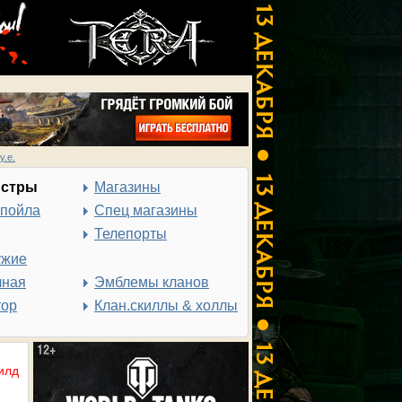
у.е.
нстры
Магазины
спойла
Спец магазины
Телепорты
ужие
чная
Эмблемы кланов
тор
Клан.скиллы & холлы
илд