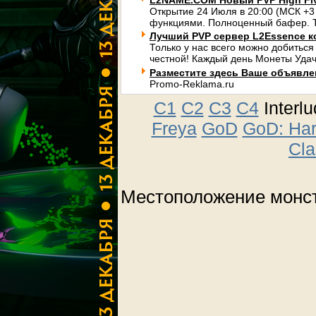
L2NAME.COM Новый PVP High Fi
Открытие 24 Июля в 20:00 (МСК +3
функциями. Полноценный бафер. Т
Лучший PVP сервер L2Essence к
Только у нас всего можно добиться
честной! Каждый день Монеты Удач
Разместите здесь Ваше объявлени
Promo-Reklama.ru
C1
C2
C3
C4
Interl
Freya
GoD
GoD: Ha
Cla
Местоположение монст