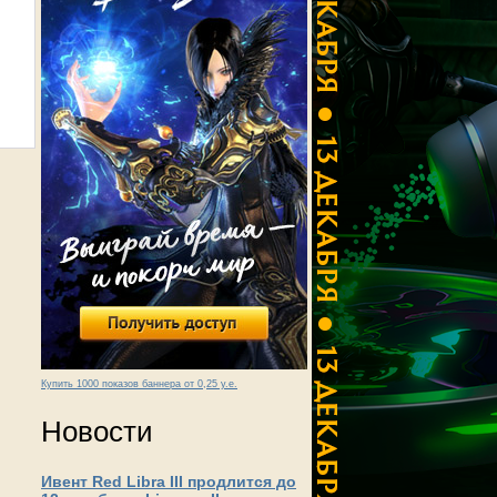
Купить 1000 показов баннера от 0,25 у.е.
Новости
Ивент Red Libra III продлится до