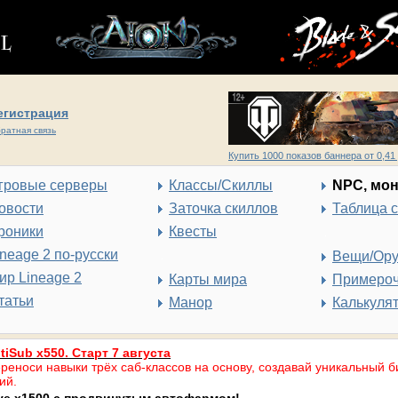
егистрация
ратная связь
Купить 1000 показов баннера от 0,41 
гровые серверы
Классы/Скиллы
NPC, мо
овости
Заточка скиллов
Таблица 
роники
Квесты
ineage 2 по-русски
Вещи/Ор
ир Lineage 2
Карты мира
Примеро
татьи
Манор
Калькуля
tiSub x550. Старт 7 августа
реноси навыки трёх саб-классов на основу, создавай уникальный б
ий.