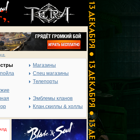
у.е.
нстры
Магазины
спойла
Спец магазины
Телепорты
ужие
чная
Эмблемы кланов
тор
Клан.скиллы & холлы
илд