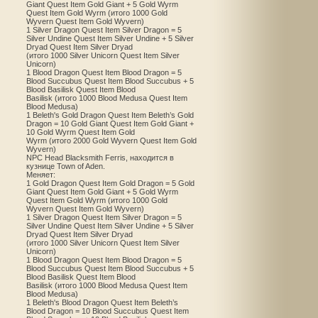
Giant Quest Item Gold Giant + 5 Gold Wyrm
Quest Item Gold Wyrm (итого 1000 Gold
Wyvern Quest Item Gold Wyvern)
1 Silver Dragon Quest Item Silver Dragon = 5
Silver Undine Quest Item Silver Undine + 5 Silver
Dryad Quest Item Silver Dryad
(итого 1000 Silver Unicorn Quest Item Silver
Unicorn)
1 Blood Dragon Quest Item Blood Dragon = 5
Blood Succubus Quest Item Blood Succubus + 5
Blood Basilisk Quest Item Blood
Basilisk (итого 1000 Blood Medusa Quest Item
Blood Medusa)
1 Beleth's Gold Dragon Quest Item Beleth’s Gold
Dragon = 10 Gold Giant Quest Item Gold Giant +
10 Gold Wyrm Quest Item Gold
Wyrm (итого 2000 Gold Wyvern Quest Item Gold
Wyvern)
NPC Head Blacksmith Ferris, находится в
кузнице Town of Aden.
Меняет:
1 Gold Dragon Quest Item Gold Dragon = 5 Gold
Giant Quest Item Gold Giant + 5 Gold Wyrm
Quest Item Gold Wyrm (итого 1000 Gold
Wyvern Quest Item Gold Wyvern)
1 Silver Dragon Quest Item Silver Dragon = 5
Silver Undine Quest Item Silver Undine + 5 Silver
Dryad Quest Item Silver Dryad
(итого 1000 Silver Unicorn Quest Item Silver
Unicorn)
1 Blood Dragon Quest Item Blood Dragon = 5
Blood Succubus Quest Item Blood Succubus + 5
Blood Basilisk Quest Item Blood
Basilisk (итого 1000 Blood Medusa Quest Item
Blood Medusa)
1 Beleth's Blood Dragon Quest Item Beleth’s
Blood Dragon = 10 Blood Succubus Quest Item