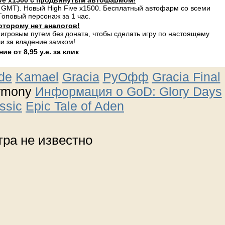
ve x1500 с продвинутым автофармом!
 GMT). Новый High Five x1500. Бесплатный автофарм со всеми
оповый персонаж за 1 час.
оторому нет аналогов!
 игровым путем без доната, чтобы сделать игру по настоящему
и за владение замком!
е от 8,95 у.е. за клик
ude
Kamael
Gracia
РуОфф
Gracia Final
rmony
Информация о GoD: Glory Days
ssic
Epic Tale of Aden
ра не известно