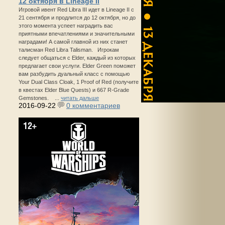
12 октября в Lineage II
Игровой ивент Red Libra III идет в Lineage II с
21 сентября и продлится до 12 октября, но до
этого момента успеет наградить вас
приятными впечатлениями и значительными
наградами! А самой главной из них станет
талисман Red Libra Talisman. Игрокам
следует общаться с Elder, каждый из которых
предлагает свои услуги. Elder Green поможет
вам разбудить дуальный класс с помощью
Your Dual Class Cloak, 1 Proof of Red (получите
в квестах Elder Blue Quests) и 667 R-Grade
Gemstones. ...
читать дальше
2016-09-22
0 комментариев