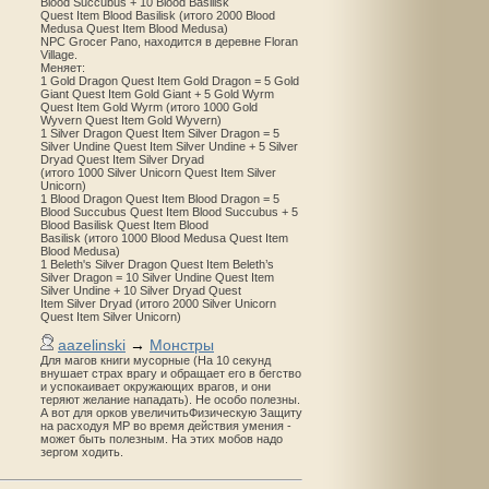
Blood Succubus + 10 Blood Basilisk
Quest Item Blood Basilisk (итого 2000 Blood
Medusa Quest Item Blood Medusa)
NPC Grocer Pano, находится в деревне Floran
Village.
Меняет:
1 Gold Dragon Quest Item Gold Dragon = 5 Gold
Giant Quest Item Gold Giant + 5 Gold Wyrm
Quest Item Gold Wyrm (итого 1000 Gold
Wyvern Quest Item Gold Wyvern)
1 Silver Dragon Quest Item Silver Dragon = 5
Silver Undine Quest Item Silver Undine + 5 Silver
Dryad Quest Item Silver Dryad
(итого 1000 Silver Unicorn Quest Item Silver
Unicorn)
1 Blood Dragon Quest Item Blood Dragon = 5
Blood Succubus Quest Item Blood Succubus + 5
Blood Basilisk Quest Item Blood
Basilisk (итого 1000 Blood Medusa Quest Item
Blood Medusa)
1 Beleth's Silver Dragon Quest Item Beleth’s
Silver Dragon = 10 Silver Undine Quest Item
Silver Undine + 10 Silver Dryad Quest
Item Silver Dryad (итого 2000 Silver Unicorn
Quest Item Silver Unicorn)
aazelinski
→
Монстры
Для магов книги мусорные (На 10 секунд
внушает страх врагу и обращает его в бегство
и успокаивает окружающих врагов, и они
теряют желание нападать). Не особо полезны.
А вот для орков увеличитьФизическую Защиту
на расходуя MP во время действия умения -
может быть полезным. На этих мобов надо
зергом ходить.