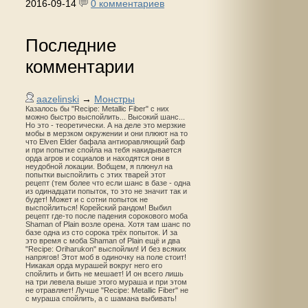
2016-09-14
0 комментариев
Последние
комментарии
aazelinski
→
Монстры
Казалось бы "Recipe: Metallic Fiber" с них
можно быстро выспойлить... Высокий шанс...
Но это - теоретически. А на деле это мерзкие
мобы в мерзком окружении и они плюют на то
что Elven Elder бафала антиоравляющий баф
и при попытке спойла на тебя накидывается
орда агров и социалов и находятся они в
неудобной локации. Вобщем, я плюнул на
попытки выспойлить с этих тварей этот
рецепт (тем более что если шанс в базе - одна
из одинадцати попыток, то это не значит так и
будет! Может и с сотни попыток не
выспойлиться! Корейский рандом! Выбил
рецепт где-то после падения сорокового моба
Shaman of Plain возле орена. Хотя там шанс по
базе одна из сто сорока трёх попыток. И за
это время с моба Shaman of Plain ещё и два
"Recipe: Oriharukon" выспойлил! И без всяких
напрягов! Этот моб в одиночку на поле стоит!
Никакая орда мурашей вокруг него его
спойлить и бить не мешает! И он всего лишь
на три левела выше этого мураша и при этом
не отравляет! Лучше "Recipe: Metallic Fiber" не
с мураша спойлить, а с шамана выбивать!