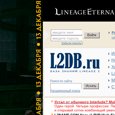
введите имя
Р
введите пароль
Об
Забыли пароль?
И
Н
Х
L
М
Поиск по сайту
С
Расширенный поиск
Устал от обычного Interlude? Mul
Один герой. Четыре профессии. Пе
и открывай сотни комбинаций умен