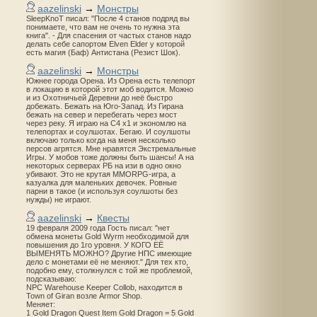
aazelinski
→
Монстры
SleepKnoT писал: "После 4 станов подряд вы
понимаете, что вам не очень то нужна эта
книга". - Для спасения от частых станов надо
делать себе сапортом Elven Elder у которой
есть магия (Баф) Антистана (Резист Шок).
aazelinski
→
Монстры
Южнее города Орена. Из Орена есть телепорт
в локацию в которой этот моб водится. Можно
и из Охотничьей Деревни до неё быстро
добежать. Бежать на Юго-Запад. Из Гирана
бежать на север и перебегать через мост
через реку. Я играю на С4 х1 и экономлю на
телепортах и соулшотах. Бегаю. И соулшоты
включаю только когда на меня несколько
персов агрятся. Мне нравятся Экстремальные
Игры. У мобов тоже должны быть шансы! А на
некоторых серверах РБ на изи в одно окно
убивают. Это не крутая MMORPG-игра, а
казуалка для маленьких девочек. Ровные
парни в такое (и используя соулшоты без
нужды) не играют.
aazelinski
→
Квесты
19 февраля 2009 года Гость писал: "нет
обмена монеты Gold Wyrm необходимой для
повышения до 1го уровня. У КОГО ЕЁ
ВЫМЕНЯТЬ МОЖНО? Другие НПС имеющие
дело с монетами её не меняют." Для тех кто,
подобно ему, столкнулся с той же проблемой,
подсказываю:
NPC Warehouse Keeper Collob, находится в
Town of Giran возле Armor Shop.
Меняет:
1 Gold Dragon Quest Item Gold Dragon = 5 Gold