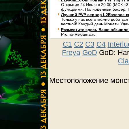
L2NAME.COM Новый PVP High Fi
Открытие 24 Июля в 20:00 (МСК +3
функциями. Полноценный бафер. Т
Лучший PVP сервер L2Essence к
Только у нас всего можно добиться
честной! Каждый день Монеты Удач
Разместите здесь Ваше объявлени
Promo-Reklama.ru
C1
C2
C3
C4
Interl
Freya
GoD
GoD: Ha
Cla
Местоположение монст