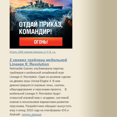
Купить 1000 показов баннера от 0,31 у.е.
2 свежих трейлера мобильной
Lineage II: Revolution
Netmarble Games опубликовала парочку
трейлеров к мобильной онлайновой игре
Lineage II: Revolution. Один из роликов сделан
на движке игры Unreal Engine 4. В нем
демонстрируются игровые зоны, скиллы,
обмундирование и персонажи проекта. В
мобильной Lineage II: Revolution будет
открытый игровой мир с осадами, системой
кланов и несколькими вариантами развития
персонажа. Разработчики обещают выпустить
игру к концу 2016 года на платформах iOS и
Android!
читать дальше