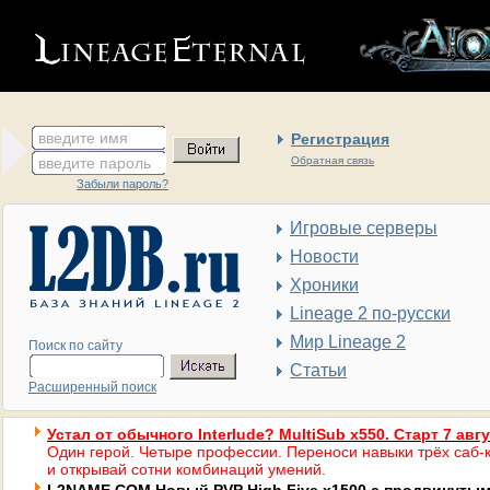
введите имя
Регистрация
введите пароль
Обратная связь
Забыли пароль?
Игровые серверы
Новости
Хроники
Lineage 2 по-русски
Мир Lineage 2
Поиск по сайту
Статьи
Расширенный поиск
Устал от обычного Interlude? MultiSub x550. Старт 7 авг
Один герой. Четыре профессии. Переноси навыки трёх саб-к
и открывай сотни комбинаций умений.