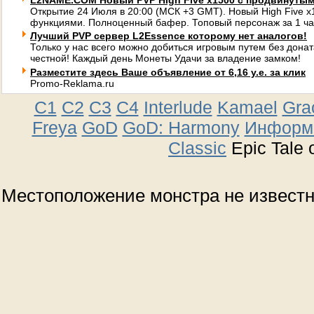
L2NAME.COM Новый PVP High Five x1500 с продвинуты
Открытие 24 Июля в 20:00 (МСК +3 GMT). Новый High Five 
функциями. Полноценный бафер. Топовый персонаж за 1 ча
Лучший PVP сервер L2Essence которому нет аналогов!
Только у нас всего можно добиться игровым путем без донат
честной! Каждый день Монеты Удачи за владение замком!
Разместите здесь Ваше объявление от 6,16 у.е. за клик
Promo-Reklama.ru
C1
C2
C3
C4
Interlude
Kamael
Gra
Freya
GoD
GoD: Harmony
Информа
Classic
Epic Tale 
Местоположение монстра не извест