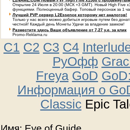
L2NAME.COM Новый PVP High Five x1500 с продвинуты
Открытие 24 Июля в 20:00 (МСК +3 GMT). Новый High Five 
функциями. Полноценный бафер. Топовый персонаж за 1 ча
Лучший PVP сервер L2Essence которому нет аналогов!
Только у нас всего можно добиться игровым путем без донат
честной! Каждый день Монеты Удачи за владение замком!
Разместите здесь Ваше объявление от 7,27 у.е. за клик
Promo-Reklama.ru
C1
C2
C3
C4
Interlud
РуОфф
Graci
Freya
GoD
GoD:
Информация о GoD
Classic
Epic Tal
Имя: Eye of Guide