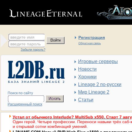
введите имя
Регистрация
введите пароль
Обратная связь
Забыли пароль?
Игровые серверы
Новости
Хроники
Lineage 2 по-русски
Мир Lineage 2
Поиск по сайту
Статьи
Расширенный поиск
Устал от обычного Interlude? MultiSub x550. Старт 7 авг
Один герой. Четыре профессии. Переноси навыки трёх саб-к
и открывай сотни комбинаций умений.