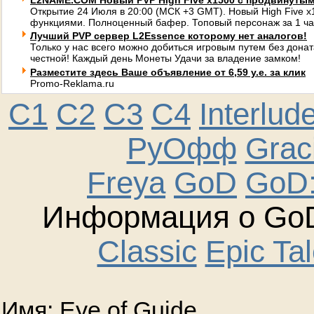
L2NAME.COM Новый PVP High Five x1500 с продвинуты
Открытие 24 Июля в 20:00 (МСК +3 GMT). Новый High Five 
функциями. Полноценный бафер. Топовый персонаж за 1 ча
Лучший PVP сервер L2Essence которому нет аналогов!
Только у нас всего можно добиться игровым путем без донат
честной! Каждый день Монеты Удачи за владение замком!
Разместите здесь Ваше объявление от 6,59 у.е. за клик
Promo-Reklama.ru
C1
C2
C3
C4
Interlud
РуОфф
Graci
Freya
GoD
GoD:
Информация о GoD
Classic
Epic Ta
Имя: Eye of Guide