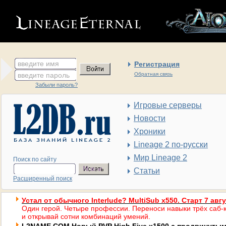
введите имя
Регистрация
введите пароль
Обратная связь
Забыли пароль?
Игровые серверы
Новости
Хроники
Lineage 2 по-русски
Мир Lineage 2
Поиск по сайту
Статьи
Расширенный поиск
Устал от обычного Interlude? MultiSub x550. Старт 7 авг
Один герой. Четыре профессии. Переноси навыки трёх саб-к
и открывай сотни комбинаций умений.