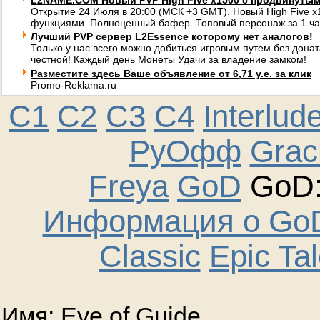
L2NAME.COM Новый PVP High Five x1500 с продвинуты
Открытие 24 Июля в 20:00 (МСК +3 GMT). Новый High Five 
функциями. Полноценный бафер. Топовый персонаж за 1 ча
Лучший PVP сервер L2Essence которому нет аналогов!
Только у нас всего можно добиться игровым путем без донат
честной! Каждый день Монеты Удачи за владение замком!
Разместите здесь Ваше объявление от 6,71 у.е. за клик
Promo-Reklama.ru
C1
C2
C3
C4
Interlud
РуОфф
Graci
Freya
GoD
GoD:
Информация о GoD
Classic
Epic Ta
Имя: Eye of Guide