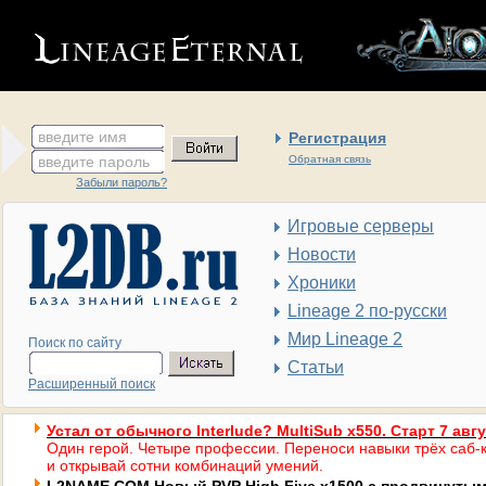
введите имя
Регистрация
введите пароль
Обратная связь
Забыли пароль?
Игровые серверы
Новости
Хроники
Lineage 2 по-русски
Мир Lineage 2
Поиск по сайту
Статьи
Расширенный поиск
Устал от обычного Interlude? MultiSub x550. Старт 7 авг
Один герой. Четыре профессии. Переноси навыки трёх саб-к
и открывай сотни комбинаций умений.