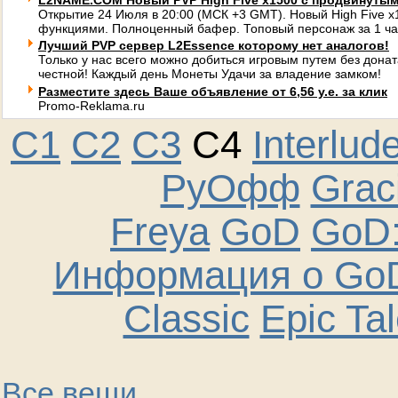
L2NAME.COM Новый PVP High Five x1500 с продвинуты
Открытие 24 Июля в 20:00 (МСК +3 GMT). Новый High Five 
функциями. Полноценный бафер. Топовый персонаж за 1 ча
Лучший PVP сервер L2Essence которому нет аналогов!
Только у нас всего можно добиться игровым путем без донат
честной! Каждый день Монеты Удачи за владение замком!
Разместите здесь Ваше объявление от 6,56 у.е. за клик
Promo-Reklama.ru
C1
C2
C3
C4
Interlud
РуОфф
Graci
Freya
GoD
GoD:
Информация о GoD
Classic
Epic Ta
Все вещи