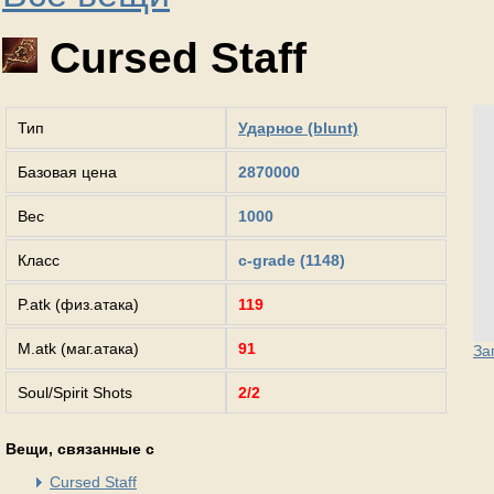
Cursed Staff
Тип
Ударное (blunt)
Базовая цена
2870000
Вес
1000
Класс
c-grade (1148)
P.atk (физ.атака)
119
M.atk (маг.атака)
91
За
Soul/Spirit Shots
2/2
Вещи, связанные с
Cursed Staff