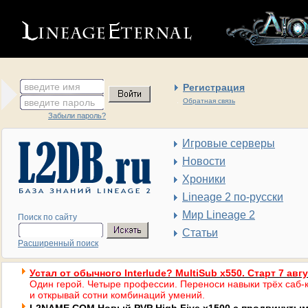
введите имя
Регистрация
введите пароль
Обратная связь
Забыли пароль?
Игровые серверы
Новости
Хроники
Lineage 2 по-русски
Мир Lineage 2
Поиск по сайту
Статьи
Расширенный поиск
Устал от обычного Interlude? MultiSub x550. Старт 7 авг
Один герой. Четыре профессии. Переноси навыки трёх саб-к
и открывай сотни комбинаций умений.